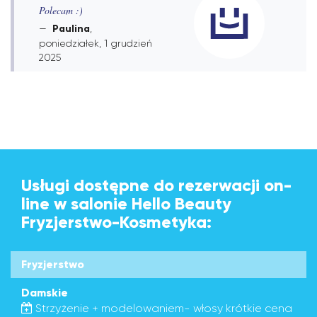
Polecam :)
Paulina
,
poniedziałek, 1 grudzień
2025
Usługi dostępne do rezerwacji on-
line w salonie Hello Beauty
Fryzjerstwo-Kosmetyka:
Fryzjerstwo
Damskie
Strzyżenie + modelowaniem- włosy krótkie cena