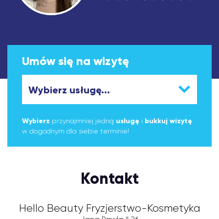
Umów się na wizytę
Wybierz
przynajmniej jedną
usługę
i
bukkuj wizytę
w dogodnym dla siebie terminie!
Kontakt
Hello Beauty Fryzjerstwo-Kosmetyka