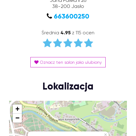
Jana Pawła II 26
38-200
Jasło
663600250
Średnia
4.95
z 115 ocen
Oznacz ten salon jako ulubiony
Lokalizacja
+
−
×