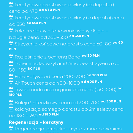
keratynowe prostowanie włosy (do łopatek)
od 470 PLN
cena od 470
keratynowe prostowanie włosy (za łopatki) cena
od 550 PLN
od 550
kolor +refleksy + tonowanie włosy długie -
od 350 PLN
b.długie cena od 350-550
od 60
Strzyżenie końcowe na prosto cena 60-80
PLN
od 30 PLN
Rozjaśnienie z ochroną Bond
Toner między wizytami Cena bez strzyżenia od
80 PLN
80- 150
od 200 PLN
Falle Hollywood cena 200-300
od 400 PLN
Air Touch cena od 400-1000
od
Trwała ondulacja organiczna cena (150-500)
150 PLN
od 300 PLN
Balejaż niteczkowy cena od 300-700
koloryzacja samego odrostu do 2miesiecy cena
od 180 PLN
od 180 - 260
Regeneracja - keratyny
Regeneracja: ampułka- mycie z modelowaniem