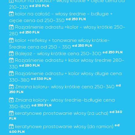
Kolor na całości - włosy krótkie + cięcie cena od
od 210 PLN
210-230
kolor na całość - włosy średnie - b.długie +
od 250 PLN
cięcie cena od 250-350
Rozjaśnienie odrostu +kolor - włosy krótkie 250-
od 250 PLN
280
kolor +refleksy + tonowanie włosy krótkie-
od 250 PLN
Średnie cena od 250 - 350
od 250 PLN
Balejaż - włosy krótkie cena 250-300
Rozjaśnienie odrostu + kolor włosy średnie 280-
od 280 PLN
330
Rozjaśnienie odrostu + kolor włosy długie cena
od 330 PLN
330-380
od
Zmiana koloru- włosy krótkie cena 250-340
250 PLN
Zmiana kolory- włosy średnie-b.długie cena
od 350 PLN
350-800
od 360
keratynowe prostowanie włosy (za ucha)
PLN
od
keratynowe prostowanie włosy (do ramion)
400 PLN