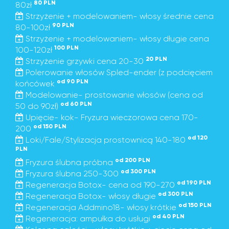
80 PLN
80zł
Strzyżenie + modelowaniem- włosy średnie cena
90 PLN
80-100zł
Strzyżenie + modelowaniem- włosy długie cena
100 PLN
100-120zł
20 PLN
Strzyżenie grzywki cena 20-30
Polerowanie włosów Spled-ender (z podcięciem
od 90 PLN
końcówek
Modelowanie- prostowanie włosów (cena od
od 60 PLN
50 do 90zł)
Upięcie- kok- Fryzura wieczorowa cena 170-
od 150 PLN
200
od 120
Loki/Fale/Stylizacja prostownicą 140-180
PLN
od 200 PLN
Fryzura ślubna próbna
od 300 PLN
Fryzura ślubna 250-300
od 190 PLN
Regeneracja Botox- cena od 190-270
od 300 PLN
Regeneracja Botox- włosy długie
od 150 PLN
Regeneracja Addmino18- włosy krótkie
od 40 PLN
Regeneracja: ampułka do usługi