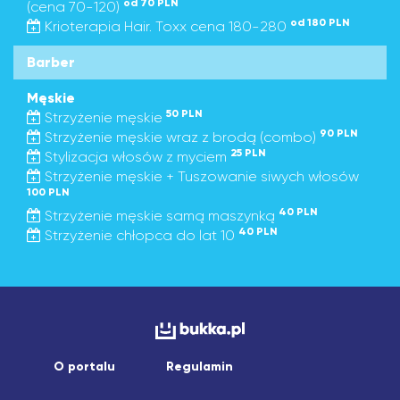
od 70 PLN
(cena 70-120)
od 180 PLN
Krioterapia Hair. Toxx cena 180-280
Barber
Męskie
50 PLN
Strzyżenie męskie
90 PLN
Strzyżenie męskie wraz z brodą (combo)
25 PLN
Stylizacja włosów z myciem
Strzyżenie męskie + Tuszowanie siwych włosów
100 PLN
40 PLN
Strzyżenie męskie samą maszynką
40 PLN
Strzyżenie chłopca do lat 10
O portalu
Regulamin