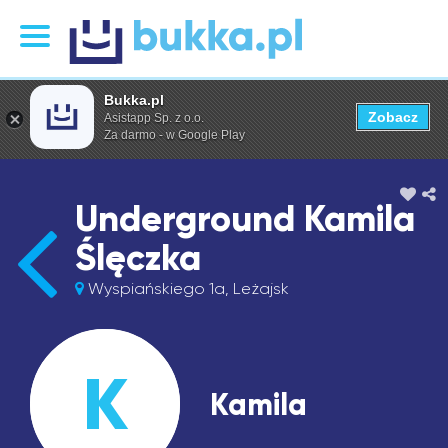
Bukka.pl
Zobacz
Asistapp Sp. z o.o.
Za darmo - w Google Play
Underground Kamila
Ślęczka
Wyspiańskiego 1a, Leżajsk
K
Kamila