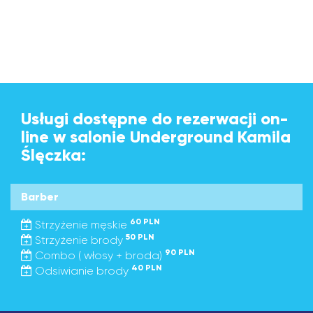
Usługi dostępne do rezerwacji on-
line w salonie Underground Kamila
Ślęczka:
Barber
60 PLN
Strzyżenie męskie
50 PLN
Strzyżenie brody
90 PLN
Combo ( włosy + broda)
40 PLN
Odsiwianie brody