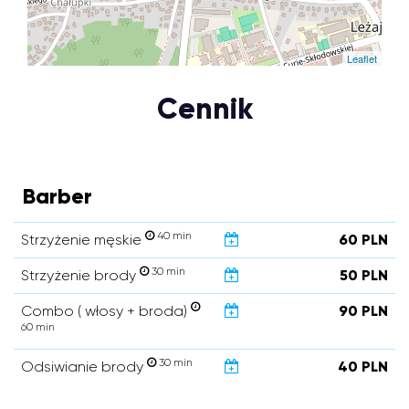
Leaflet
Cennik
Barber
40 min
Strzyżenie męskie
60 PLN
30 min
Strzyżenie brody
50 PLN
Combo ( włosy + broda)
90 PLN
60 min
30 min
Odsiwianie brody
40 PLN