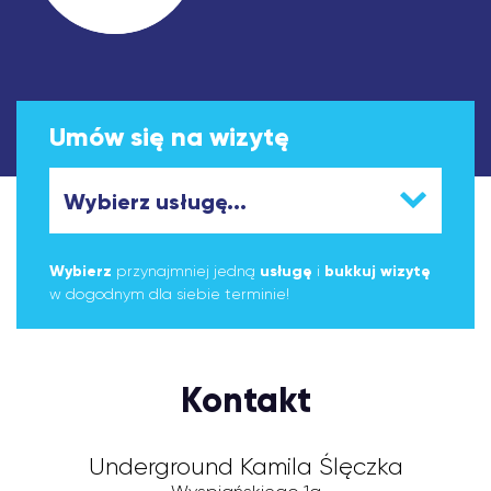
Umów się na wizytę
Wybierz
przynajmniej jedną
usługę
i
bukkuj wizytę
w dogodnym dla siebie terminie!
Kontakt
Underground Kamila Ślęczka