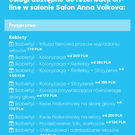
line w salonie Salon Anna Volkova:
Fryzjerstwo
Kobiety
(kobiety) - Infuzja tlenowa przeciw wypadaniu
170 PLN
włosów
od 200 PLN
(kobiety) - Koloryzacja
od 250 PLN
(kobiety) - Koloryzacja + Refleksy
od
(kobiety) - Koloryzacja + Refleksy + Strzyżenie
400 PLN
od 350 PLN
(kobiety) - Koloryzacja + Strzyżenie
(kobiety) - Kuracja przywracająca równowagę
od 170 PLN
skóry głowy
od
(kobiety) - Kwas hialuronowy na skórę głowy
170 PLN
od 250 PLN
(kobiety) - Kwas hialuronowy na włosy
od 120 PLN
(kobiety) - Modelowanie, loki, warkocze
(kobiety) - Odbudowa i odmładzanie włosów