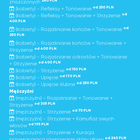
280 PLN
zniszczonych
od 250 PLN
(kobiety) - Refleksy + Tonowanie
od
(kobiety) - Refleksy + Tonowanie + Strzyżenie
400 PLN
od
(kobiety) - Rozjaśnianie końców + Tonowanie
250 PLN
(kobiety) - Rozjaśnianie końców + Tonowanie +
od 400 PLN
Strzyżenie
(kobiety) - Rozjaśnianie odrostów + Tonowanie
od 400 PLN
+ Strzyżenie
od 150 PLN
(kobiety) - Strzyżenie
od 170 PLN
(kobiety) - Upięcie
od 250 PLN
(kobiety) - Upięcie ślubne
Mężczyźni
(mężczyźni) - Rozjaśnianie + Tonowanie +
od 305 PLN
Strzyżenie
od 75 PLN
(mężczyźni) - Strzyżenie
(mężczyźni) - Strzyżenie + Kamuflaż siwych
od 195 PLN
włosów
(mężczyźni) - Strzyżenie + Kuracja
od 245 PLN
przywracająca równowagę skóry głowy