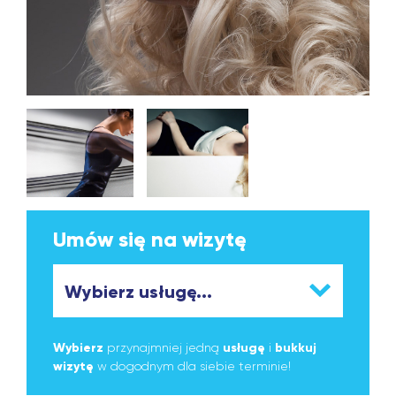
Umów się na wizytę
Wybierz
przynajmniej jedną
usługę
i
bukkuj
wizytę
w dogodnym dla siebie terminie!