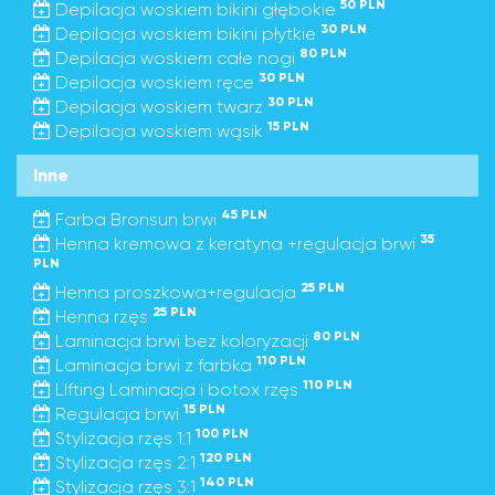
50 PLN
Depilacja woskiem bikini głębokie
30 PLN
Depilacja woskiem bikini płytkie
80 PLN
Depilacja woskiem całe nogi
30 PLN
Depilacja woskiem ręce
30 PLN
Depilacja woskiem twarz
15 PLN
Depilacja woskiem wąsik
Inne
45 PLN
Farba Bronsun brwi
35
Henna kremowa z keratyna +regulacja brwi
PLN
25 PLN
Henna proszkowa+regulacja
25 PLN
Henna rzęs
80 PLN
Laminacja brwi bez koloryzacji
110 PLN
Laminacja brwi z farbka
110 PLN
LIfting Laminacja i botox rzęs
15 PLN
Regulacja brwi
100 PLN
Stylizacja rzęs 1:1
120 PLN
Stylizacja rzęs 2:1
140 PLN
Stylizacja rzęs 3:1