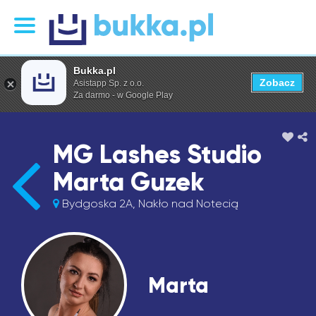
Bukka.pl
Zobacz
Asistapp Sp. z o.o.
Za darmo - w Google Play
MG Lashes Studio
Marta Guzek
Bydgoska 2A, Nakło nad Notecią
Marta