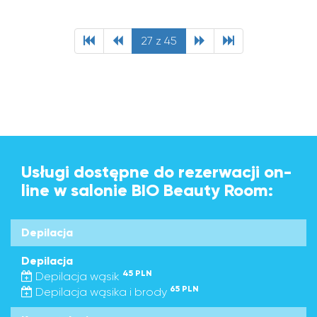
27 z 45
Usługi dostępne do rezerwacji on-
line w salonie BIO Beauty Room:
Depilacja
Depilacja
45 PLN
Depilacja wąsik
65 PLN
Depilacja wąsika i brody