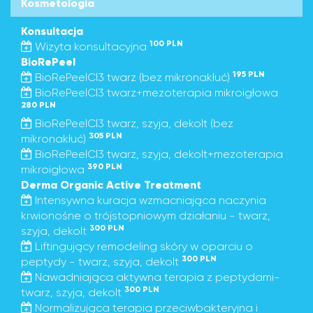
Kosmetologia
Konsultacja
100 PLN
Wizyta konsultacyjna
BioRePeel
195 PLN
BioRePeelCl3 twarz (bez mikronakłuć)
BioRePeelCl3 twarz+mezoterapia mikroigłowa
280 PLN
BioRePeelCl3 twarz, szyja, dekolt (bez
305 PLN
mikronakłuć)
BioRePeelCl3 twarz, szyja, dekolt+mezoterapia
390 PLN
mikroigłowa
Derma Organic Active Treatment
Intensywna kuracja wzmacniająca naczynia
krwionośne o trójstopniowym działaniu - twarz,
300 PLN
szyja, dekolt
Liftingujący remodeling skóry w oparciu o
300 PLN
peptydy - twarz, szyja, dekolt
Nawadniająca aktywna terapia z peptydami-
300 PLN
twarz, szyja, dekolt
Normalizująca terapia przeciwbakteryjna i