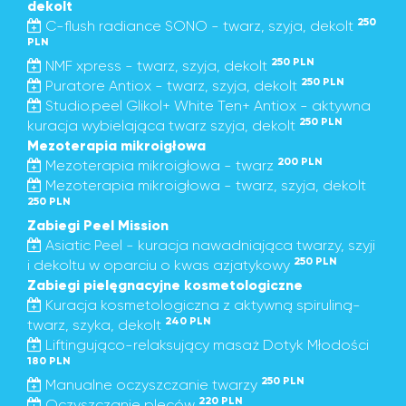
dekolt
250
C-flush radiance SONO - twarz, szyja, dekolt
PLN
250 PLN
NMF xpress - twarz, szyja, dekolt
250 PLN
Puratore Antiox - twarz, szyja, dekolt
Studio.peel Glikol+ White Ten+ Antiox - aktywna
250 PLN
kuracja wybielająca twarz szyja, dekolt
Mezoterapia mikroigłowa
200 PLN
Mezoterapia mikroigłowa - twarz
Mezoterapia mikroigłowa - twarz, szyja, dekolt
250 PLN
Zabiegi Peel Mission
Asiatic Peel - kuracja nawadniająca twarzy, szyji
250 PLN
i dekoltu w oparciu o kwas azjatykowy
Zabiegi pielęgnacyjne kosmetologiczne
Kuracja kosmetologiczna z aktywną spiruliną-
240 PLN
twarz, szyka, dekolt
Liftingująco-relaksujący masaż Dotyk Młodości
180 PLN
250 PLN
Manualne oczyszczanie twarzy
220 PLN
Oczyszczanie pleców