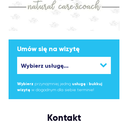
Umów się na wizytę
Wybierz
przynajmniej jedną
usługę
i
bukkuj
wizytę
w dogodnym dla siebie terminie!
Kontakt