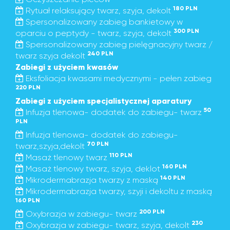
180 PLN
Rytuał relaksujący twarz, szyja, dekolt
Spersonalizowany zabieg bankietowy w
300 PLN
oparciu o peptydy - twarz, szyja, dekolt
Spersonalizowany zabieg pielęgnacyjny twarz /
240 PLN
twarz szyja dekolt
Zabiegi z użyciem kwasów
Eksfoliacja kwasami medycznymi - pełen zabieg
220 PLN
Zabiegi z użyciem specjalistycznej aparatury
50
Infuzja tlenowa- dodatek do zabiegu- twarz
PLN
Infuzja tlenowa- dodatek do zabiegu-
70 PLN
twarz,szyja,dekolt
110 PLN
Masaż tlenowy twarz
160 PLN
Masaż tlenowy twarz, szyja, deklot
140 PLN
Mikrodermabrazja twarzy z maską
Mikrodermabrazja twarzy, szyji i dekoltu z maską
160 PLN
200 PLN
Oxybrazja w zabiegu- twarz
230
Oxybrazja w zabiegu- twarz, szyja, dekolt