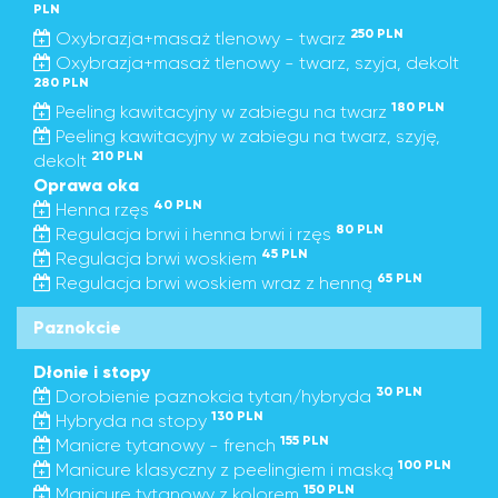
PLN
250 PLN
Oxybrazja+masaż tlenowy - twarz
Oxybrazja+masaż tlenowy - twarz, szyja, dekolt
280 PLN
180 PLN
Peeling kawitacyjny w zabiegu na twarz
Peeling kawitacyjny w zabiegu na twarz, szyję,
210 PLN
dekolt
Oprawa oka
40 PLN
Henna rzęs
80 PLN
Regulacja brwi i henna brwi i rzęs
45 PLN
Regulacja brwi woskiem
65 PLN
Regulacja brwi woskiem wraz z henną
Paznokcie
Dłonie i stopy
30 PLN
Dorobienie paznokcia tytan/hybryda
130 PLN
Hybryda na stopy
155 PLN
Manicre tytanowy - french
100 PLN
Manicure klasyczny z peelingiem i maską
150 PLN
Manicure tytanowy z kolorem