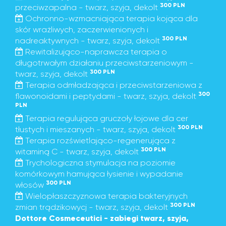
300 PLN
przeciwzapalna - twarz, szyja, dekolt
Ochronno-wzmacniająca terapia kojąca dla
skór wrażliwych, zaczerwienionych i
300 PLN
nadreaktywnych - twarz, szyja, dekolt
Rewitalizująco-naprawcza terapia o
długotrwałym działaniu przeciwstarzeniowym -
300 PLN
twarz, szyja, dekolt
Terapia odmładzająca i przeciwstarzeniowa z
300
flawonoidami i peptydami - twarz, szyja, dekolt
PLN
Terapia regulująca gruczoły łojowe dla cer
300 PLN
tłustych i mieszanych - twarz, szyja, dekolt
Terapia rozświetlająco-regenerująca z
300 PLN
witaminą C - twarz, szyja, dekolt
Trychologiczna stymulacja na poziomie
komórkowym hamująca łysienie i wypadanie
300 PLN
włosów
Wielopłaszczyznowa terapia bakteryjnych
300 PLN
zmian trądzikowycj - twarz, szyja, dekolt
Dottore Cosmeceutici - zabiegi twarz, szyja,