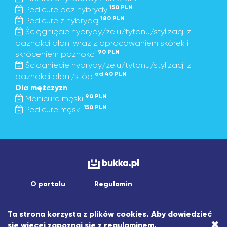
150 PLN
Pedicure bez hybrydy
180 PLN
Pedicure z hybrydą
Ściągnięcie hybrydy/żelu/tytanu/stylizacji z
paznokci dłoni wraz z opracowaniem skórek i
90 PLN
skróceniem paznokci
Ściągnięcie hybrydy/żelu/tytanu/stylizacji z
od 40 PLN
paznokci dłoni/stóp
Dla mężczyzn
90 PLN
Manicure męski
150 PLN
Pedicure męski
O portalu
Regulamin
Copyright © 2026 asistapp sp. z o.o.
Ta strona korzysta z plików cookies. Aby dowiedzieć
Wszelkie prawa zastrzeżone.
×
się więcej zapoznaj się z
regulaminem
.