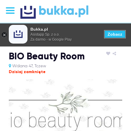
Bukka.pl
Zobacz
Asistapp Sp. z o.o.
Za darmo - w Google Play
BIO Beauty Room
Wiślana 47, Tczew
Dzisiaj zamknięte