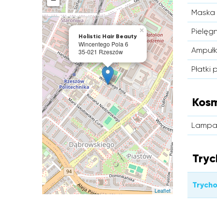
Maska
×
Pielęg
Holistic Hair Beauty
Wincentego Pola 6
Ampułk
35-021 Rzeszów
Płatki
Kos
Lampa
Tryc
Trycho
Leaflet