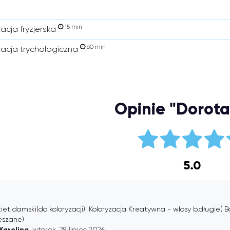
15 min
acja fryzjerska
60 min
tacja trychologiczna
Opinie "Dorota
5.0
iet damski(do koloryzacji), Koloryzacja Kreatywna - włosy b.długie( 
eszane)
Karolina
, wtorek, 28 lipiec 2026