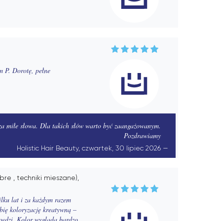
m P. Dorotę, pełne
za miłe słowa. Dla takich słów warto być zaangażowanym.
Pozdrawiamy
Holistic Hair Beauty, czwartek, 30 lipiec 2026
e , techniki mieszane),
ilku lat i za każdym razem
obię koloryzację kreatywną –
rawdzi. Kolor wygląda bardzo