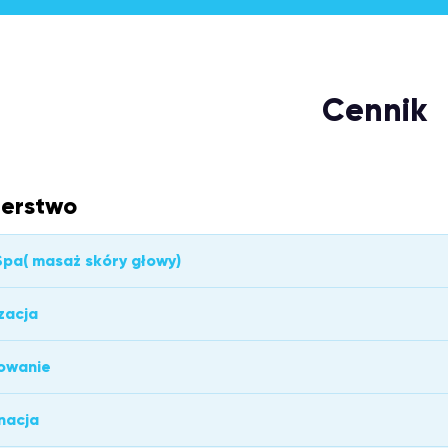
Cennik
jerstwo
pa( masaż skóry głowy)
zacja
owanie
nacja