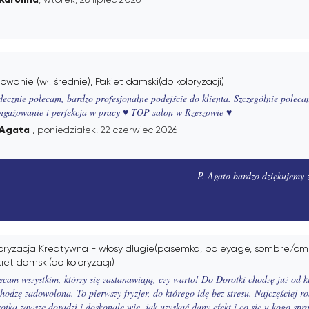
owanie (wł. średnie), Pakiet damski(do koloryzacji)
decznie polecam, bardzo profesjonalne podejście do klienta. Szczególnie poleca
ngażowanie i perfekcja w pracy ♥️ TOP salon w Rzeszowie ♥️
Agata
, poniedziałek, 22 czerwiec 2026
P. Agato bardzo dziękujemy 
oryzacja Kreatywna - włosy długie(pasemka, baleyage, sombre/ombr
iet damski(do koloryzacji)
ecam wszystkim, którzy się zastanawiają, czy warto! Do Dorotki chodzę już od k
hodzę zadowolona. To pierwszy fryzjer, do którego idę bez stresu. Najczęściej r
otka zawsze doradzi i doskonale wie, jak uzyskać dany efekt i co się u kogo sp