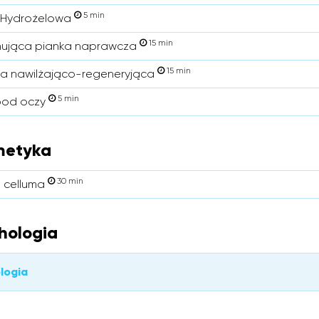
5 min
 Hydrożelowa
15 min
nująca pianka naprawcza
15 min
a nawilżająco-regeneryjąca
5 min
 pod oczy
metyka
30 min
 celluma
hologia
logia