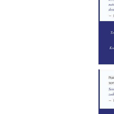
nat
dos
To
Kol
Pak
so
Ser
zad