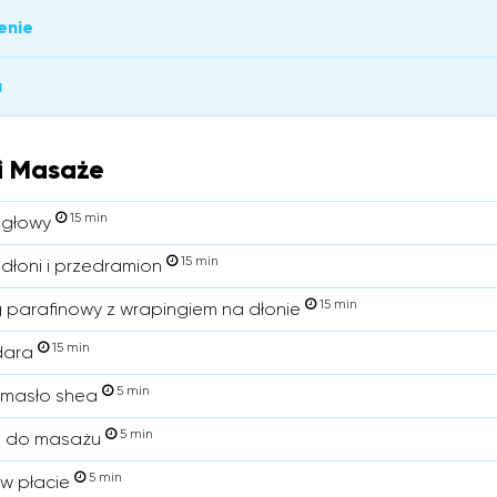
enie
a
i Masaże
15 min
 głowy
15 min
dłoni i przedramion
15 min
 parafinowy z wrapingiem na dłonie
15 min
dara
5 min
 masło shea
5 min
a do masażu
5 min
w płacie