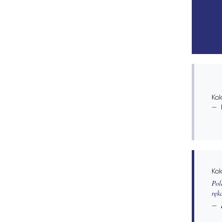
Kol
Kol
Pol
ręk