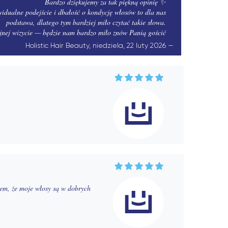
Bardzo dziękujemy za tak piękną opinię ✨
widualne podejście i dbałość o kondycję włosów to dla nas
podstawa, dlatego tym bardziej miło czytać takie słowa.
jnej wizycie — będzie nam bardzo miło znów Panią gościć
Holistic Hair Beauty, niedziela, 22 luty 2026
iem, że moje włosy są w dobrych