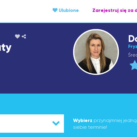
Ulubione
Zarejestruj się za 
D
uty
Fry
Śre
Wybierz
przynajmniej jedn
siebie terminie!