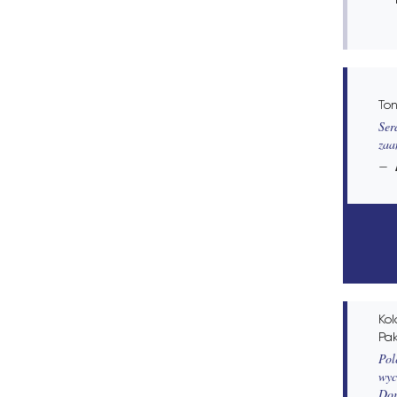
Ton
Ser
zaa
Kol
Pak
Pol
wyc
Dor