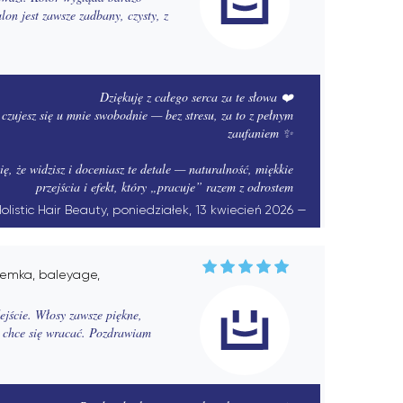
lon jest zawsze zadbany, czysty, z
Dziękuję z całego serca za te słowa ❤️
 czujesz się u mnie swobodnie — bez stresu, za to z pełnym
zaufaniem ✨
ię, że widzisz i doceniasz te detale — naturalność, miękkie
przejścia i efekt, który „pracuje” razem z odrostem
olistic Hair Beauty, poniedziałek, 13 kwiecień 2026
asemka, baleyage,
jście. Włosy zawsze piękne,
ż chce się wracać. Pozdrawiam