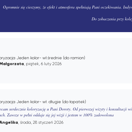
Ogromnie się cieszymy, że efekt i atmosfera spełniają Pani oczekiwania. Indy
Do zobaczenia przy kole
oryzacja Jeden kolor- wł.średnie (do ramion)
Małgorzata
, piątek, 6 luty 2026
oryzacja Jeden kolor- wł. długie (do łopatek)
ecam serdecznie koloryzację u Pani Doroty. Od pierwszej wizyty i konsultacji w
ach. Zawsze w pełni oddaje się jej wizji i jestem w 100% zadowolona
Angelika
, środa, 28 styczeń 2026