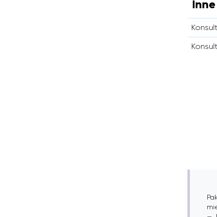
Inne
Konsult
Konsul
Pak
mi