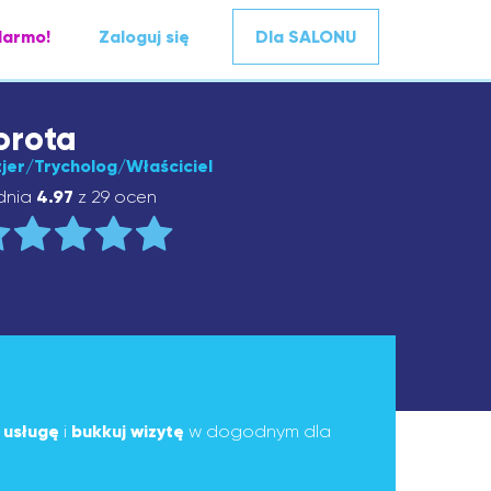
darmo!
Zaloguj się
Dla SALONU
orota
zjer/Trycholog/Właściciel
dnia
4.97
z 29 ocen
ą
usługę
i
bukkuj wizytę
w dogodnym dla