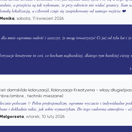
uralnie, a przejścia są tak wykonane, że przy odroście nie widać granicy. Sam sa
konałą lokalizacją, a człowiek czuje się zaopiekowany od samego wejścia ❤️
Monika
, sobota, 11 kwiecień 2026
 dla mnie ogromna radość i zaszczyt, że mogę towarzyszyć Ci już od tylu lat i że
oryzacje kreatywne to coś, co kocham najbardziej, dlatego tym bardziej cieszę s
H
iet damski(do koloryzacji), Koloryzacja Kreatywna - włosy długie(p
mbre/ombre , techniki mieszane)
decznie polecam ✨ Pełen profesjonalizm, ogromne wyczucie i indywidualne pode
bane i dokładnie takie, jak sobie wymarzyłam. Do tego cudowna atmosfera – a
Malgorzata
, wtorek, 10 luty 2026