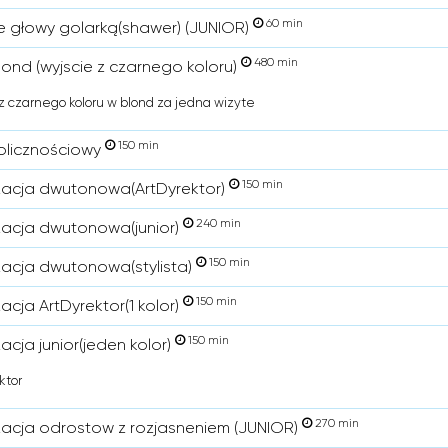
60 min
e głowy golarką(shawer) (JUNIOR)
480 min
lond (wyjscie z czarnego koloru)
z czarnego koloru w blond za jedna wizyte
150 min
olicznościowy
150 min
zacja dwutonowa(ArtDyrektor)
240 min
zacja dwutonowa(junior)
150 min
zacja dwutonowa(stylista)
150 min
acja ArtDyrektor(1 kolor)
150 min
acja junior(jeden kolor)
ktor
270 min
zacja odrostow z rozjasneniem (JUNIOR)