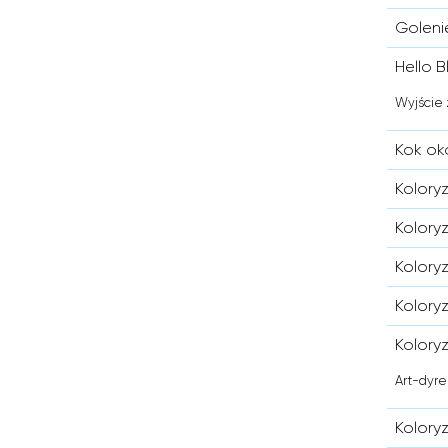
Goleni
Hello B
Wyjście 
Kok ok
Kolory
Kolory
Kolory
Koloryz
Koloryz
Art-dyre
Kolory