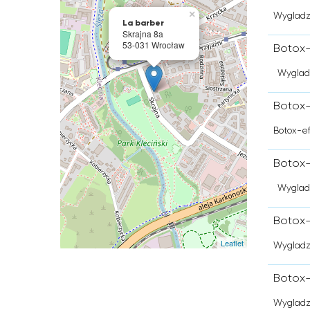
×
Wygladze
La barber
Skrajna 8a
53-031 Wrocław
Botox-
Wygladz
Botox-
Botox-e
Botox-
Wygladz
Botox-
Leaflet
Wygladz
Botox-
Wygladz