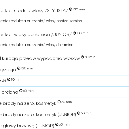
210 min
effect srednie wlosy /STYLISTA/
enie/redukcja puszenia/ wlosy ponizej ramion
180 min
effect wlosy do ramion /JUNIOR/
enie/redukcja puszenia/ wlosy do ramion
30 min
l kuracja przeciw wypadania wlosow
120 min
ryzacja
90 min
loki
60 min
a próbna
30 min
e brody na zero, kosmetyk
60 min
e brody na zero, kosmetyk (JUNIOR)
60 min
e głowy brzytwą (JUNIOR)