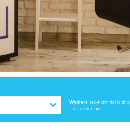
Wybierz
przynajmniej jedn
siebie terminie!