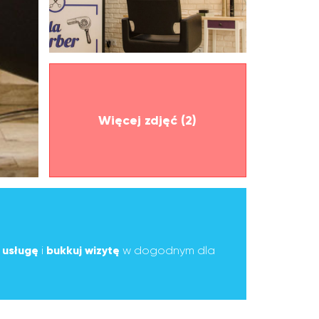
Więcej zdjęć (2)
ą
usługę
i
bukkuj wizytę
w dogodnym dla