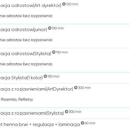
120 min
zacja odrostow(Art dyrektor)
ie odrostow bez rozjasnienia
150 min
zacja odrostow(junior)
ie odrostow bez rozjasnienia
150 min
zacja odrostow(Stylista)
ie odrostow bez rozjasnienia
150 min
acja Stylista(1 kolor)
300 min
acja z rozjasnieniami(ArtDyrektor)
, Pasemka, Refleksy
300 min
acja z rozjasnieniami(Stylista)
60 min
t henna brwi + regulacja + laminacja