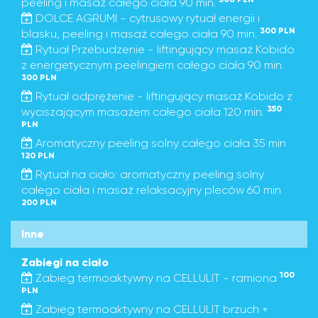
peeling i masaż całego ciała 90 min.
DOLCE AGRUMI - cytrusowy rytuał energii i
300 PLN
blasku, peeling i masaż całego ciała 90 min.
Rytuał Przebudzenie - liftingujący masaż Kobido
z energetycznym peelingiem całego ciała 90 min.
300 PLN
Rytuał odprężenie - liftingujący masaż Kobido z
350
wyciszającym masażem całego ciała 120 min.
PLN
Aromatyczny peeling solny całego ciała 35 min
120 PLN
Rytuał na ciało: aromatyczny peeling solny
całego ciała i masaż relaksacyjny pleców 60 min
200 PLN
Inne
Zabiegi na ciało
100
Zabieg termoaktywny na CELLULIT - ramiona
PLN
Zabieg termoaktywny na CELLULIT brzuch +