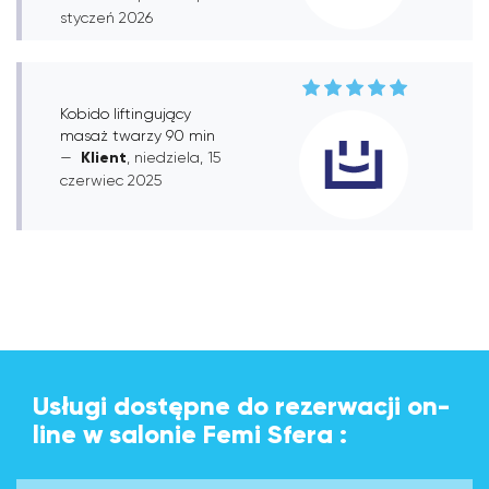
styczeń 2026
Kobido liftingujący
masaż twarzy 90 min
Klient
, niedziela, 15
czerwiec 2025
Usługi dostępne do rezerwacji on-
line w salonie Femi Sfera :