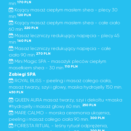
170 PLN
min
Kojący masaż ciepłym masłem shea - plecy 30
120 PLN
min
Kojący masaż ciepłym masłem shea - całe ciało
220 PLN
60 min
Masaż leczniczy redukujący napięcia - plecy 45
160 PLN
min
Masaż leczniczy redukujący napięcia - całe
270 PLN
ciało 90 min
Mini Magic SPA - masażyk pleców ciepłym
110 PLN
masełkiem shea - 30 min
Zabiegi SPA
ROYAL BLISS - peeling i masaż całego ciała,
masaż twarzy, szyi i głowy, maska hydrojelly 150 min.
450 PLN
QUEEN AURA masaż twarzy, szyi i dekoltu +maska
250 PLN
#hydrojelly i masaż głowy 60 min.
MARE CALMO - morska ceremonia ukojenia,
300 PLN
peeling i masaż całego ciała 90 min.
FORESTA RITUAL - leśny rytuał odprężenia,
300 PLN