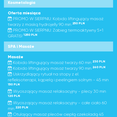
Kosmetologia
Oferta miesiąca
PROMO W SIERPNIU: Kobido liftingujący masaż
250 PLN
twarzy z maską hydrojelly 90 min
PROMO W SIERPNIU: Zabieg termoaktywny 5+1
1250 PLN
GRATIS!
SPA i Masaże
Masaże
230 PLN
Kobido liftingujący masaż twarzy 60 min
260 PLN
Kobido liftingujący masaż twarzy 90 min
Uskrzydlający rytuał na stopy z el.
refleksoterapii, kąpielą i peelingiem solnym - 45 min
150 PLN
Wyciszający masaż relaksacyjny - plecy 30 min
120 PLN
Wyciszający masaż relaksacyjny - całe ciało 60
220 PLN
min
Otulający masaż pleców ciepłą czekoladą 45