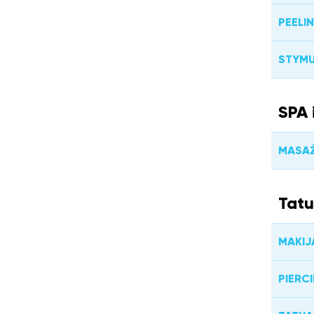
PEELI
STYM
SPA 
MASA
Tatu
MAKIJ
PIERC