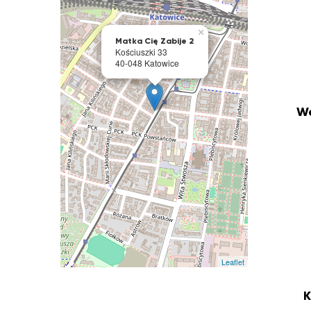
×
Matka Cię Zabije 2
Kościuszki 33
40-048 Katowice
We
Leaflet
K