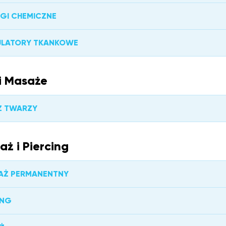
NGI CHEMICZNE
ULATORY TKANKOWE
i Masaże
Ż TWARZY
aż i Piercing
AŻ PERMANENTNY
ING