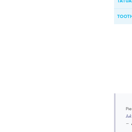
TATUA
TOOTH
Pie
Jak