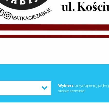
Wybierz
przynajmniej jedn
siebie terminie!