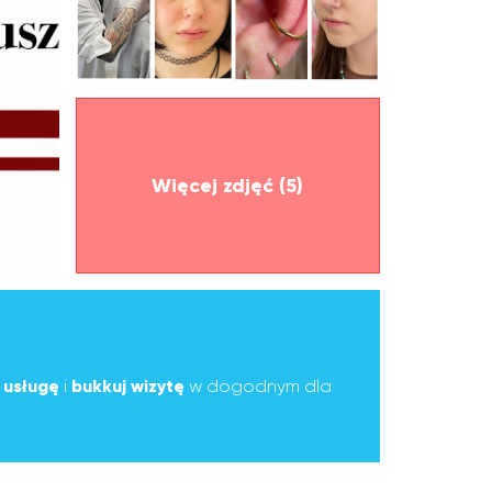
Więcej zdjęć (5)
ą
usługę
i
bukkuj wizytę
w dogodnym dla