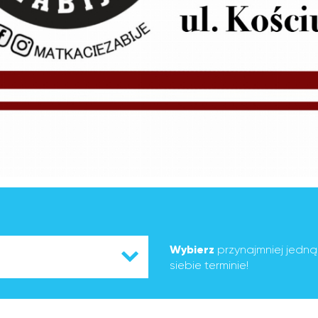
Wybierz
przynajmniej jedn
siebie terminie!