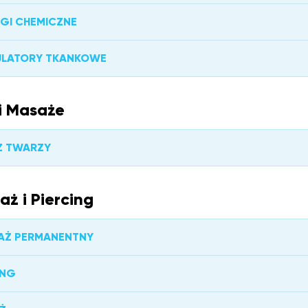
NGI CHEMICZNE
ULATORY TKANKOWE
i Masaże
Ż TWARZY
aż i Piercing
AŻ PERMANENTNY
ING