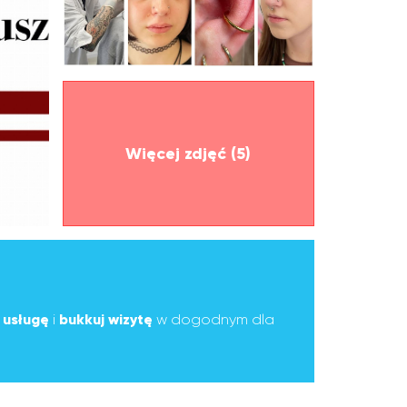
Więcej zdjęć (5)
ą
usługę
i
bukkuj wizytę
w dogodnym dla