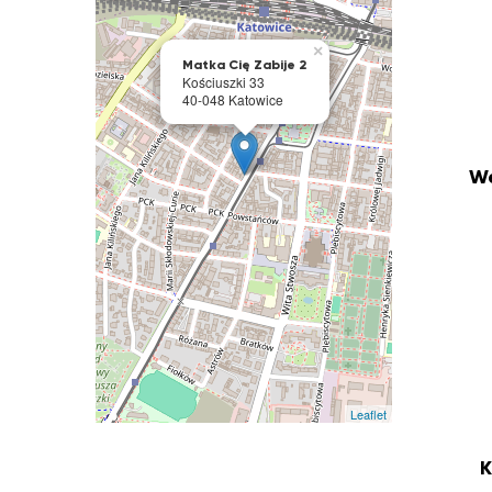
×
Matka Cię Zabije 2
Kościuszki 33
40-048 Katowice
We
Leaflet
K