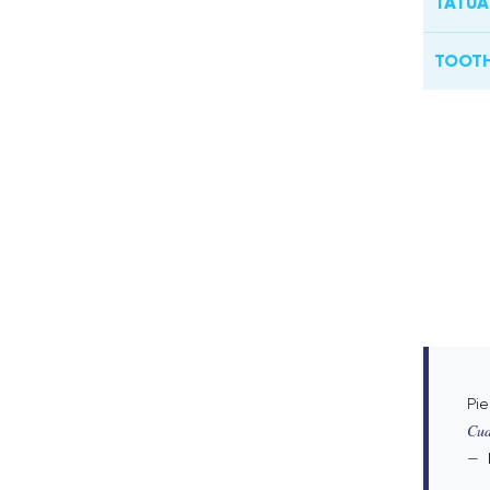
TATUA
TOOTH
Pie
Cud