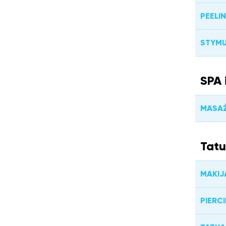
PEELI
STYM
SPA 
MASA
Tatu
MAKIJ
PIERC