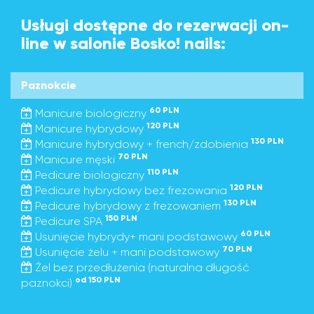
Usługi dostępne do rezerwacji on-
line w salonie Bosko! nails:
Paznokcie
60 PLN
Manicure biologiczny
120 PLN
Manicure hybrydowy
130 PLN
Manicure hybrydowy + french/zdobienia
70 PLN
Manicure męski
110 PLN
Pedicure biologiczny
120 PLN
Pedicure hybrydowy bez frezowania
130 PLN
Pedicure hybrydowy z frezowaniem
150 PLN
Pedicure SPA
60 PLN
Usunięcie hybrydy+ mani podstawowy
70 PLN
Usunięcie żelu + mani podstawowy
Żel bez przedłużenia (naturalna długość
od 150 PLN
paznokci)