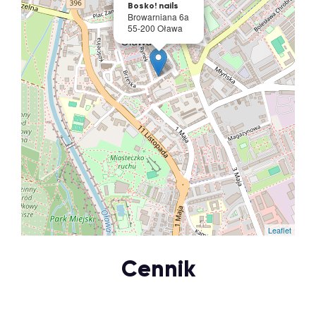
Bosko! nails
Browarniana 6a
55-200 Oława
Leaflet
Cennik