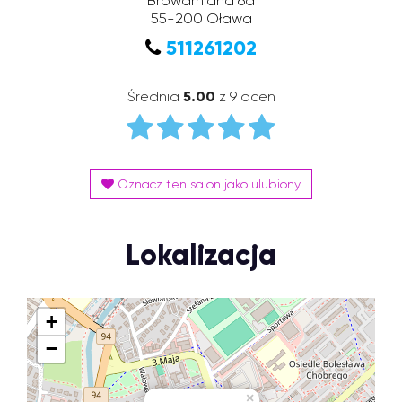
Browarniana 6a
55-200
Oława
511261202
Średnia
5.00
z 9 ocen
Oznacz ten salon jako ulubiony
Lokalizacja
+
−
×