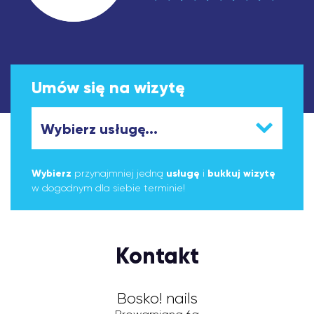
Umów się na wizytę
Wybierz
przynajmniej jedną
usługę
i
bukkuj wizytę
w dogodnym dla siebie terminie!
Kontakt
Bosko! nails