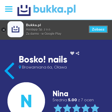
Bukka.pl
Zobacz
Asistapp Sp. z o.o.
Za darmo - w Google Play
Bosko! nails
Browarniana 6a, Oława
Nina
N
Średnia
5.00
z 7 ocen