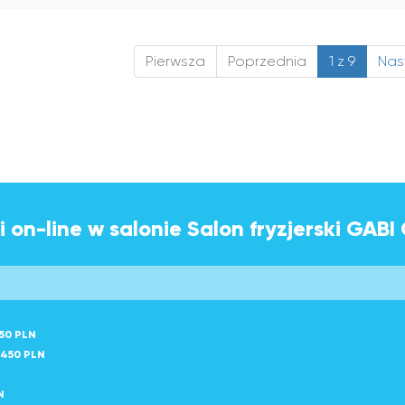
Pierwsza
Poprzednia
1 z 9
Nas
 on-line w salonie Salon fryzjerski GABI
50 PLN
450 PLN
N