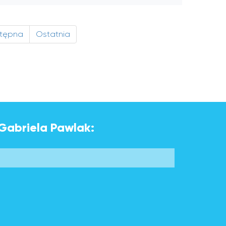
tępna
Ostatnia
 Gabriela Pawlak: