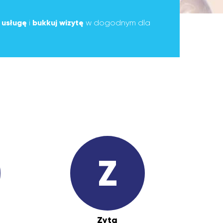
ą
usługę
i
bukkuj wizytę
w dogodnym dla
Z
Zyta