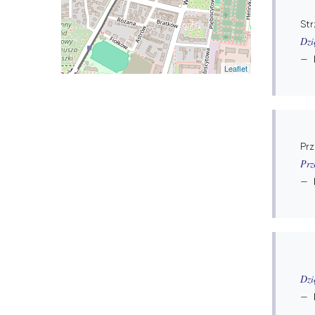
St
Dzi
Leaflet
Pr
Prz
Dzi