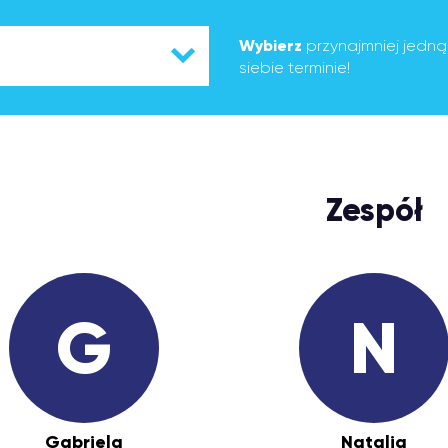
Wybierz
przynajmniej jedn
siebie terminie!
Zespół
G
N
Gabriela
Natalia