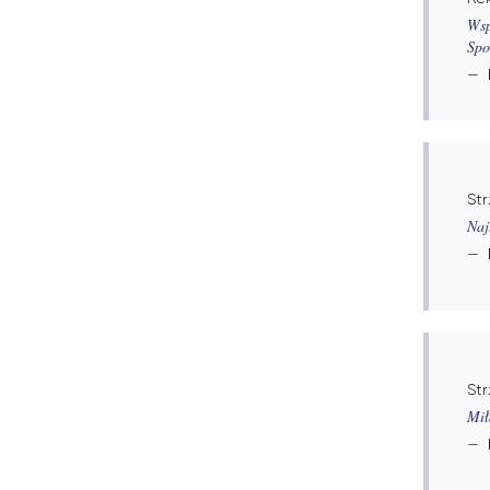
Wsp
Spo
Str
Naj
Str
Mił