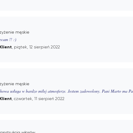
rzyżenie męskie
ecam !! :)
Klient
, piątek, 12 sierpień 2022
rzyżenie męskie
howa usługa w bardzo miłej atmosferze. Jestem zadowolony. Pani Marto ma Pan
Klient
, czwartek, 11 sierpień 2022
onstrukcja włosów