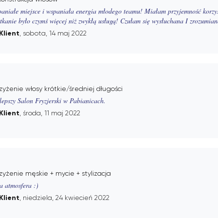
aniałe miejsce i wspaniała energia młodego teamu! Miałam przyjemność korzys
tkanie było czymś więcej niż zwykłą usługą! Czułam się wysłuchana I zrozumian
Klient
, sobota, 14 maj 2022
zyżenie włosy krótkie/średniej długości
lepszy Salon Fryzjerski w Pabianicach.
Klient
, środa, 11 maj 2022
zyżenie męskie + mycie + stylizacja
a atmosfera :)
Klient
, niedziela, 24 kwiecień 2022