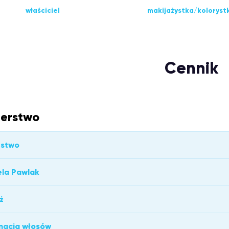
właściciel
makijażystka/koloryst
Cennik
jerstwo
rstwo
ela Pawlak
ż
nacja włosów