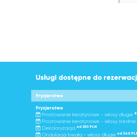
Usługi dostępne do rezerwacji
Fryzjerstwo
Fryzjerstwo
6
Prostowanie keratynowe - włosy długie
Prostowanie keratynowe - włosy średnie
od 350 PLN
Dekoloryzacja
od 340 PL
Ondulacja trwała - włosy długie