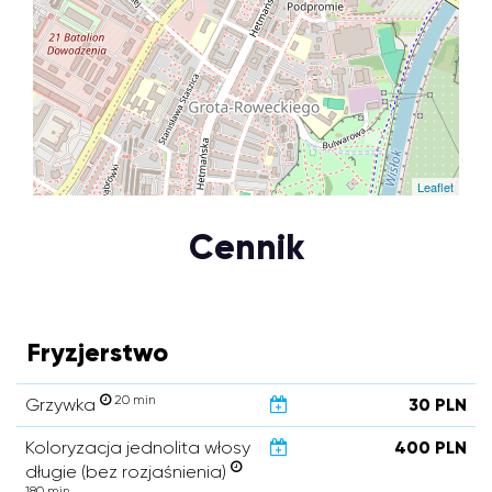
Leaflet
Cennik
Fryzjerstwo
20 min
Grzywka
30 PLN
Koloryzacja jednolita włosy
400 PLN
długie (bez rozjaśnienia)
180 min