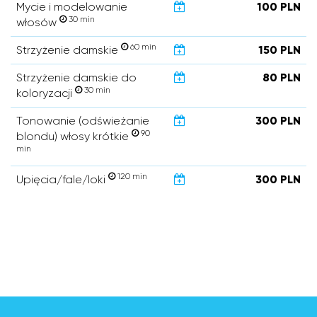
Mycie i modelowanie
100 PLN
30 min
włosów
60 min
Strzyżenie damskie
150 PLN
Strzyżenie damskie do
80 PLN
30 min
koloryzacji
Tonowanie (odświeżanie
300 PLN
90
blondu) włosy krótkie
min
120 min
Upięcia/fale/loki
300 PLN