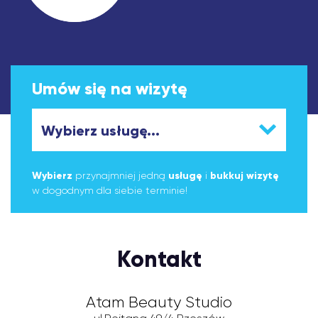
Umów się na wizytę
Wybierz
przynajmniej jedną
usługę
i
bukkuj wizytę
w dogodnym dla siebie terminie!
Kontakt
Atam Beauty Studio