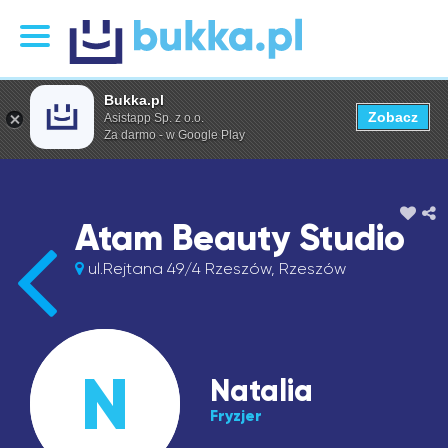
Bukka.pl
Zobacz
Asistapp Sp. z o.o.
Za darmo - w Google Play
Atam Beauty Studio
ul.Rejtana 49/4 Rzeszów, Rzeszów
N
Natalia
Fryzjer