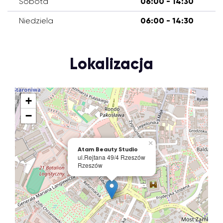
Sobota
06:00 - 14:30
Niedziela
06:00 - 14:30
Lokalizacja
+
−
×
Atam Beauty Studio
ul.Rejtana 49/4 Rzeszów
Rzeszów