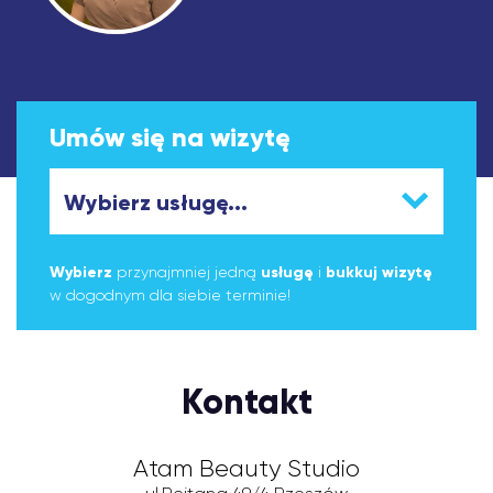
Umów się na wizytę
Wybierz
przynajmniej jedną
usługę
i
bukkuj wizytę
w dogodnym dla siebie terminie!
Kontakt
Atam Beauty Studio