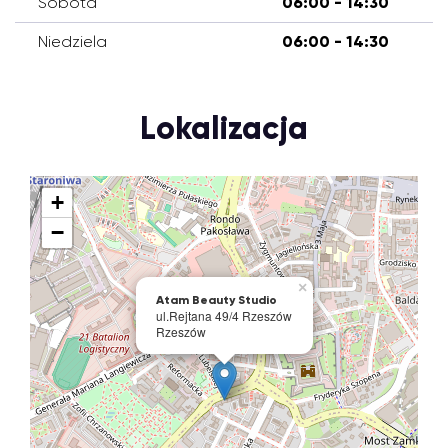
Sobota
06:00 - 14:30
Niedziela
06:00 - 14:30
Lokalizacja
+
−
×
Atam Beauty Studio
ul.Rejtana 49/4 Rzeszów
Rzeszów