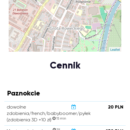
Leaflet
Cennik
Paznokcie
dowolne
20 PLN
zdobienia/french/babyboomer/pyłek
15 min
(zdobienia 3D +10 zł)
75