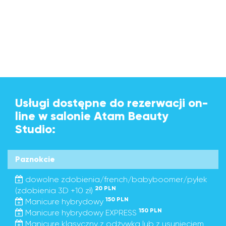
Usługi dostępne do rezerwacji on-
line w salonie Atam Beauty
Studio:
Paznokcie
dowolne zdobienia/french/babyboomer/pyłek
20 PLN
(zdobienia 3D +10 zł)
150 PLN
Manicure hybrydowy
150 PLN
Manicure hybrydowy EXPRESS
Manicure klasyczny z odżywką lub z usunięciem