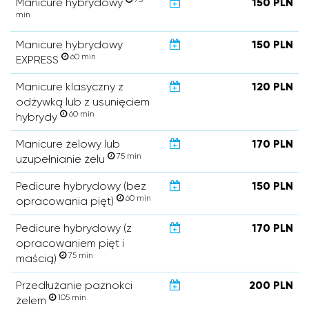
Manicure hybrydowy
150 PLN
min
Manicure hybrydowy
150 PLN
60 min
EXPRESS
Manicure klasyczny z
120 PLN
odżywką lub z usunięciem
60 min
hybrydy
Manicure żelowy lub
170 PLN
75 min
uzupełnianie żelu
Pedicure hybrydowy (bez
150 PLN
60 min
opracowania pięt)
Pedicure hybrydowy (z
170 PLN
opracowaniem pięt i
75 min
maścią)
Przedłużanie paznokci
200 PLN
105 min
żelem