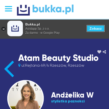
Bukka.pl
Zobacz
Asistapp Sp. z o.o.
Za darmo - w Google Play
Atam Beauty Studio
ul.Rejtana 49/4 Rzeszów, Rzeszów
Andżelika W
stylistka paznokci