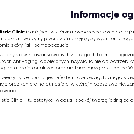
Informacje og
istic Clinic
to miejsce, w którym nowoczesna kosmetologia 
 i piękna. Tworzymy przestrzeń sprzyjającą wyciszeniu, rege
omie skóry, jak i samopoczucia.
izujemy się w zaawansowanych zabiegach kosmetologicznyc
rach anti-aging, dobieranych indywidualnie do potrzeb k
ogiach i profesjonalnych preparatach, łącząc skuteczność
 wierzymy, że piękno jest efektem równowagi. Dlatego sta
ację oraz kameralną atmosferę, w której możesz zwolnić, z
kowana.
istic Clinic – tu estetyka, wiedza i spokój tworzą jedną cało