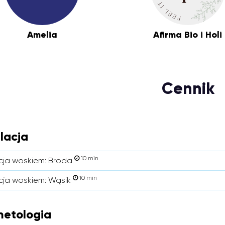
Amelia
Afirma Bio i Holi
Cennik
lacja
10 min
cja woskiem: Broda
10 min
cja woskiem: Wąsik
etologia