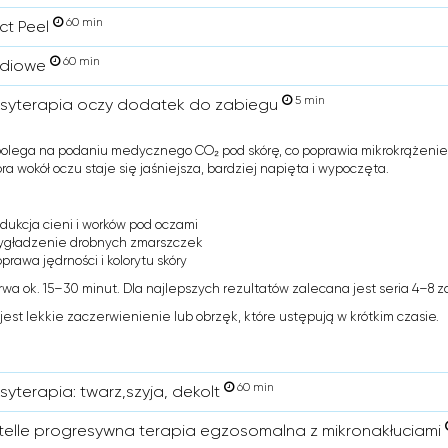
60 min
ct Peel
60 min
adiowe
5 min
syterapia oczy dodatek do zabiegu
olega na podaniu medycznego CO₂ pod skórę, co poprawia mikrokrążenie i
ra wokół oczu staje się jaśniejsza, bardziej napięta i wypoczęta.
dukcja cieni i worków pod oczami
ygładzenie drobnych zmarszczek
prawa jędrności i kolorytu skóry
rwa ok. 15–30 minut. Dla najlepszych rezultatów zalecana jest seria 4–8 
jest lekkie zaczerwienienie lub obrzęk, które ustępują w krótkim czasie.
60 min
syterapia: twarz,szyja, dekolt
elle progresywna terapia egzosomalna z mikronakłuciami