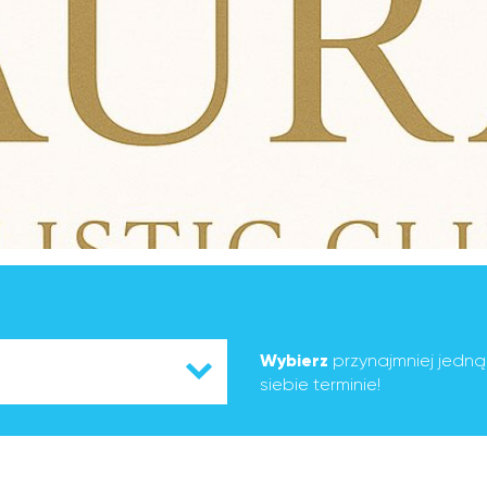
Wybierz
przynajmniej jedn
siebie terminie!