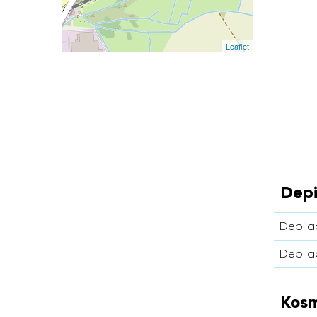
Leaflet
Depi
Depila
Depila
Kosm