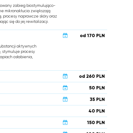
wany zabieg biostymulująco-
ne mikronakłucia zwiększają
, procesy naprawcze skóry oraz
jąc się do jej rewitalizacji.
od 170 PLN
ubstancji aktywnych
, stymuluje procesy
apiach osłabienia,
od 260 PLN
50 PLN
35 PLN
40 PLN
150 PLN