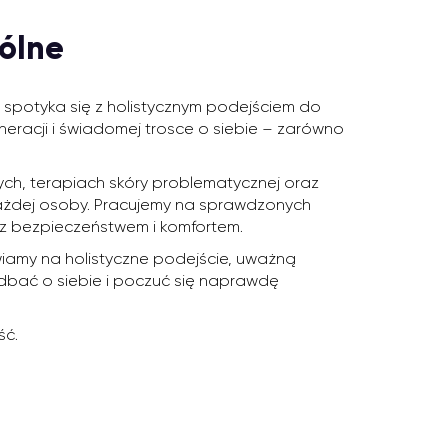
ólne
spotyka się z holistycznym podejściem do
neracji i świadomej trosce o siebie – zarówno
h, terapiach skóry problematycznej oraz
ażdej osoby. Pracujemy na sprawdzonych
 z bezpieczeństwem i komfortem.
wiamy na holistyczne podejście, uważną
adbać o siebie i poczuć się naprawdę
ść.