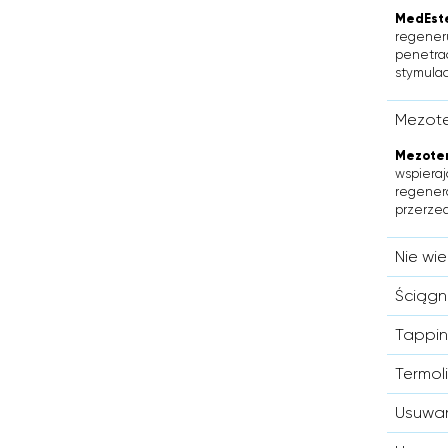
MedEste
regeneru
penetrac
stymulacj
Mezote
Mezoter
wspieraj
regenera
przerze
Nie wi
Ściągn
Tappin
Termol
Usuwan