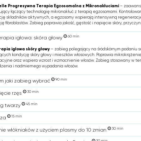
lle Progresywna Terapia Egzosomalna z Mikronakłuciami
– zaawanso
jący łączący technologię mikronakłuć z terapią egzosomami. Kontrolowa
ję składników aktywnych, a egzosomy wspierają intensywną regenerację
ę fibroblastów. Zabieg poprawia jakość, gęstość i napięcie skóry, przyczynia
60 min
rapia igłowa: skóra głowy
apia igłowa skóry głowy
– zabieg polegający na śródskórnym podaniu s
ących kondycję skóry głowy i mieszków włosowych. Poprawia mikrokrążenie
cyjne oraz wspiera wzrost i wzmocnienie włosów. Zabieg stosowany w ter
dzenia i nadmiernego wypadania włosów.
90 min
em jaki zabieg wybrać
30 min
ięcie rzęs
45 min
g twarzy
15 min
iza
30 min
ie włókniaków z użyciem plasmy do 10 zmian
30 min