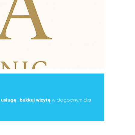
ą
usługę
i
bukkuj wizytę
w dogodnym dla