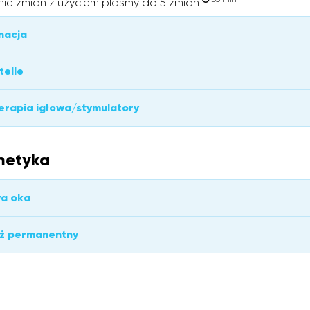
ie zmian z użyciem plasmy do 5 zmian
nacja
elle
rapia igłowa/stymulatory
metyka
a oka
aż permanentny