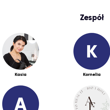
Zespół
K
Kasia
Kornelia
A