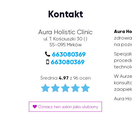
Kontakt
Aura Holistic Clinic
Aura Hol
zdrowia
ul. T. Kościuszki 30
( )
na pozi
55-095
Mirków
663080369
Specjal
procedu
663080369
technol
W Aurze
Średnia
4.97
z 96 ocen
konsult
zaopie
Aura Hol
Oznacz ten salon jako ulubiony