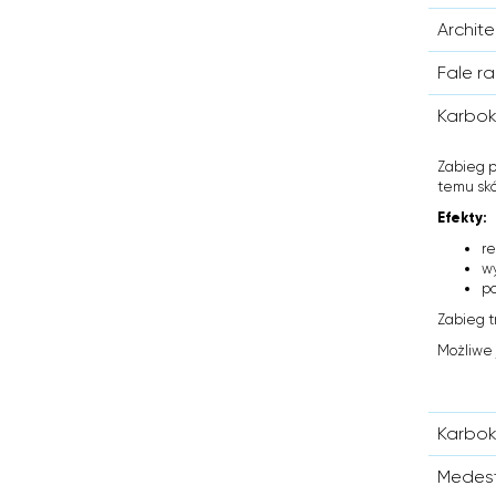
Archite
Fale r
Karbok
Zabieg p
temu skó
Efekty:
re
w
po
Zabieg t
Możliwe 
Karbok
Medest