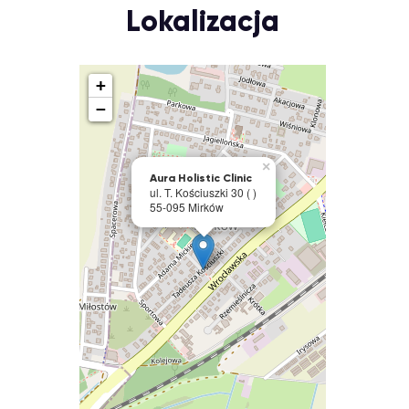
Lokalizacja
+
−
×
Aura Holistic Clinic
ul. T. Kościuszki 30 ( )
55-095 Mirków