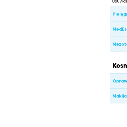
Usuwan
Pielęg
MedEst
Mezote
Kos
Opraw
Makij