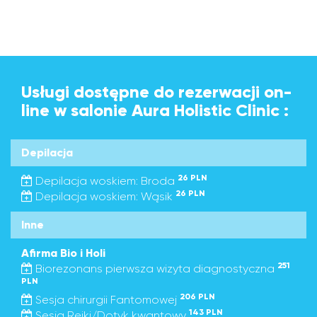
Usługi dostępne do rezerwacji on-
line w salonie Aura Holistic Clinic :
Depilacja
26 PLN
Depilacja woskiem: Broda
26 PLN
Depilacja woskiem: Wąsik
Inne
Afirma Bio i Holi
251
Biorezonans pierwsza wizyta diagnostyczna
PLN
206 PLN
Sesja chirurgii Fantomowej
143 PLN
Sesja Reiki/Dotyk kwantowy