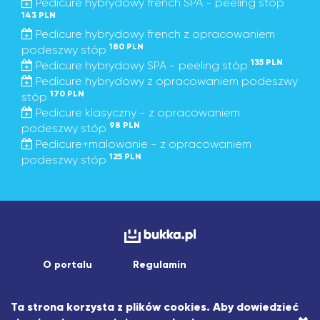
Pedicure hybrydowy french SPA - peeling stóp
143 PLN
Pedicure hybrydowy french z opracowaniem
180 PLN
podeszwy stóp
135 PLN
Pedicure hybrydowy SPA - peeling stóp
Pedicure hybrydowy z opracowaniem podeszwy
170 PLN
stóp
Pedicure klasyczny - z opracowaniem
98 PLN
podeszwy stóp
Pedicure+malowanie - z opracowaniem
125 PLN
podeszwy stóp
O portalu
Regulamin
Copyright © 2026 asistapp sp. z o.o.
Ta strona korzysta z plików cookies. Aby dowiedzieć
Wszelkie prawa zastrzeżone.