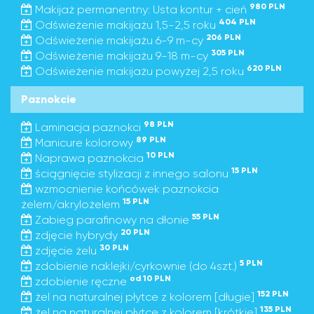
980 PLN
Makijaż permanentny: Usta kontur + cień
404 PLN
Odświeżenie makijażu 1,5-2,5 roku
206 PLN
Odświeżenie makijażu 6-9 m-cy
305 PLN
Odświeżenie makijażu 9-18 m-cy
620 PLN
Odświeżenie makijażu powyżej 2,5 roku
Paznokcie
98 PLN
Laminacja paznokci
89 PLN
Manicure kolorowy
10 PLN
Naprawa paznokcia
15 PLN
ściągnięcie stylizacji z innego salonu
wzmocnienie końcówek paznokcia
15 PLN
żelem/akrylożelem
55 PLN
Zabieg parafinowy na dłonie
20 PLN
zdjęcie hybrydy
30 PLN
zdjęcie żelu
5 PLN
zdobienie naklejki/cyrkownie (do 4szt.)
od 10 PLN
zdobienie ręczne
152 PLN
żel na naturalnej płytce z kolorem [długie]
135 PLN
żel na naturalnej płytce z kolorem [krótkie]