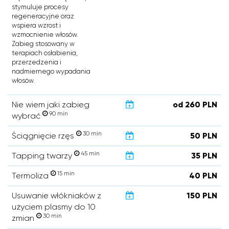
stymuluje procesy
regeneracyjne oraz
wspiera wzrost i
wzmocnienie włosów.
Zabieg stosowany w
terapiach osłabienia,
przerzedzenia i
nadmiernego wypadania
włosów.
Nie wiem jaki zabieg
od 260 PLN
90 min
wybrać
30 min
Ściągnięcie rzęs
50 PLN
45 min
Tapping twarzy
35 PLN
15 min
Termoliza
40 PLN
Usuwanie włókniaków z
150 PLN
użyciem plasmy do 10
30 min
zmian