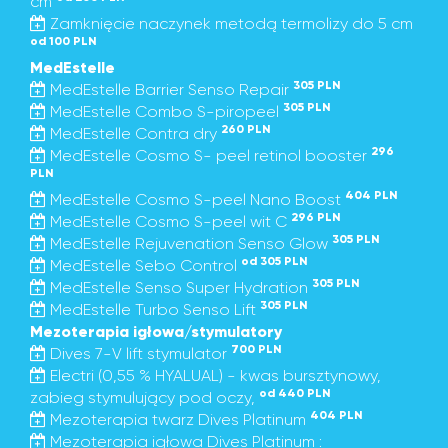
cm
Zamknięcie naczynek metodą termolizy do 5 cm
od 100 PLN
MedEstelle
305 PLN
MedEstelle Barrier Senso Repair
305 PLN
MedEstelle Combo S-piropeel
260 PLN
MedEstelle Contra dry
296
MedEstelle Cosmo S- peel retinol booster
PLN
404 PLN
MedEstelle Cosmo S-peel Nano Boost
296 PLN
MedEstelle Cosmo S-peel wit C
305 PLN
MedEstelle Rejuvenation Senso Glow
od 305 PLN
MedEstelle Sebo Control
305 PLN
MedEstelle Senso Super Hydration
305 PLN
MedEstelle Turbo Senso Lift
Mezoterapia igłowa/stymulatory
700 PLN
Dives 7-V lift stymulator
Electri (0,55 % HYALUAL) - kwas bursztynowy,
od 440 PLN
zabieg stymulujący pod oczy,
404 PLN
Mezoterapia twarz Dives Platinum
Mezoterapia igłowa Dives Platinum :