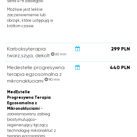
seria 4–8 zabiegów.
Możliwe jest lekkie
zaczerwienienie lub
obrzęk, które ustępują w
krótkim czasie.
Karboksyterapia:
299 PLN
60 min
twarz,szyja, dekolt
Medestelle progresywna
440 PLN
terapia egzosomalna z
90 min
mikronakłuciami
MedEstelle
Progresywna Terapia
Egzosomalna z
Mikronakłuciami
–
zaawansowany zabieg
biostymulująco-
regenerujący łączący
technologię mikronakłuć z
terapią egzosomami.