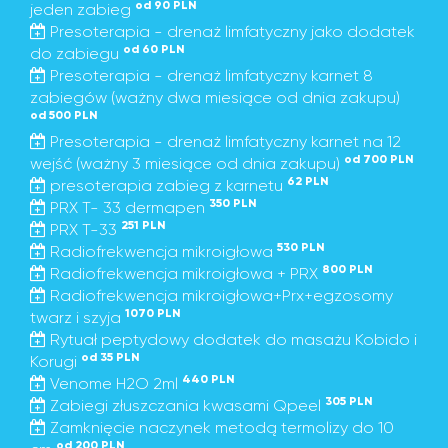
od 90 PLN
jeden zabieg
Presoterapia - drenaż limfatyczny jako dodatek
od 60 PLN
do zabiegu
Presoterapia - drenaż limfatyczny karnet 8
zabiegów (ważny dwa miesiące od dnia zakupu)
od 500 PLN
Presoterapia - drenaż limfatyczny karnet na 12
od 700 PLN
wejść (ważny 3 miesiące od dnia zakupu)
62 PLN
presoterapia zabieg z karnetu
350 PLN
PRX T- 33 dermapen
251 PLN
PRX T-33
530 PLN
Radiofrekwencja mikroigłowa
800 PLN
Radiofrekwencja mikroigłowa + PRX
Radiofrekwencja mikroigłowa+Prx+egzosomy
1070 PLN
twarz i szyja
Rytuał peptydowy dodatek do masażu Kobido i
od 35 PLN
Korugi
440 PLN
Venome H2O 2ml
305 PLN
Zabiegi złuszczania kwasami Qpeel
Zamknięcie naczynek metodą termolizy do 10
od 200 PLN