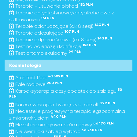
152 PLN
Terapia - usuwanie blokad
Terapie antynikotynowe/antyalkoholowe z
161 PLN
odtruwaniem
143 PLN
Terapie odchudzające (ok 8 sesji)
107 PLN
Terapie odczulające
143 PLN
Terapie odpornościowe (ok 8 sesji)
152 PLN
Test na boleriozę i koinfekcje
99 PLN
Test ortomolekulaarny
Kosmetologia
od 305 PLN
Architect Peel
200 PLN
Fale radiowe
50
Karboksyterapia oczy dodatek do zabiegu
PLN
299 PLN
Karboksyterapia: twarz,szyja, dekolt
Medestelle progresywna terapia egzosomalna
440 PLN
z mikronakłuciami
od 170 PLN
Mezoterapia igłowa: skóra głowy
od 260 PLN
Nie wiem jaki zabieg wybrać
50 PLN