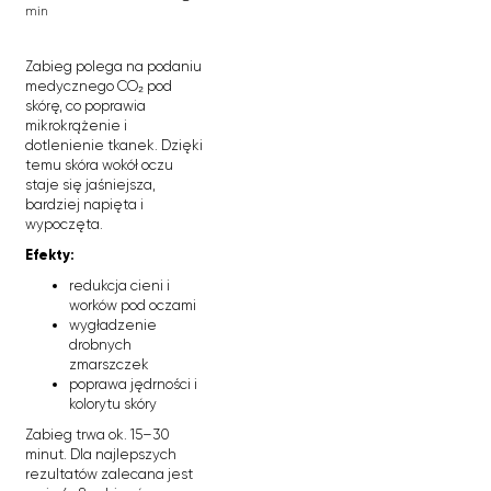
min
Zabieg polega na podaniu
medycznego CO₂ pod
skórę, co poprawia
mikrokrążenie i
dotlenienie tkanek. Dzięki
temu skóra wokół oczu
staje się jaśniejsza,
bardziej napięta i
wypoczęta.
Efekty:
redukcja cieni i
worków pod oczami
wygładzenie
drobnych
zmarszczek
poprawa jędrności i
kolorytu skóry
Zabieg trwa ok. 15–30
minut. Dla najlepszych
rezultatów zalecana jest