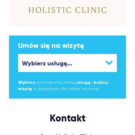
Umów się na wizytę
Wybierz
przynajmniej jedną
usługę
i
bukkuj
wizytę
w dogodnym dla siebie terminie!
Kontakt