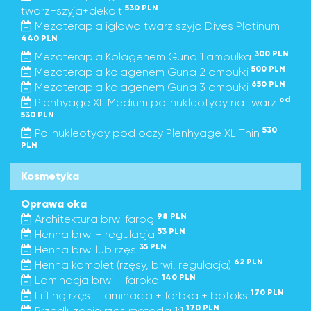
530 PLN
twarz+szyja+dekolt
Mezoterapia igłowa twarz szyja Dives Platinum
440 PLN
300 PLN
Mezoterapia Kolagenem Guna 1 ampułka
500 PLN
Mezoterapia kolagenem Guna 2 ampułki
650 PLN
Mezoterapia kolagenem Guna 3 ampułki
od
Plenhyage XL Medium polinukleotydy na twarz
530 PLN
530
Polinukleotydy pod oczy Plenhyage XL Thin
PLN
Kosmetyka
Oprawa oka
98 PLN
Architektura brwi farbą
53 PLN
Henna brwi + regulacja
35 PLN
Henna brwi lub rzęs
62 PLN
Henna komplet (rzęsy, brwi, regulacja)
140 PLN
Laminacja brwi + farbka
170 PLN
Lifting rzęs - laminacja + farbka + botoks
170 PLN
Przedłużanie rzęs metoda 1:1