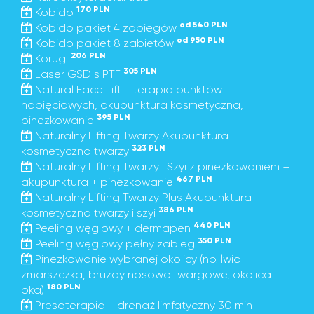
170 PLN
Kobido
od 540 PLN
Kobido pakiet 4 zabiegów
od 950 PLN
Kobido pakiet 8 zabietów
206 PLN
Korugi
305 PLN
Laser GSD s PTF
Natural Face Lift - terapia punktów
napięciowych, akupunktura kosmetyczna,
395 PLN
pinezkowanie
Naturalny Lifting Twarzy Akupunktura
323 PLN
kosmetyczna twarzy
Naturalny Lifting Twarzy i Szyi z pinezkowaniem –
467 PLN
akupunktura + pinezkowanie
Naturalny Lifting Twarzy Plus Akupunktura
386 PLN
kosmetyczna twarzy i szyi
440 PLN
Peeling węglowy + dermapen
350 PLN
Peeling węglowy pełny zabieg
Pinezkowanie wybranej okolicy (np. lwia
zmarszczka, bruzdy nosowo-wargowe, okolica
180 PLN
oka)
Presoterapia - drenaż limfatyczny 30 min -