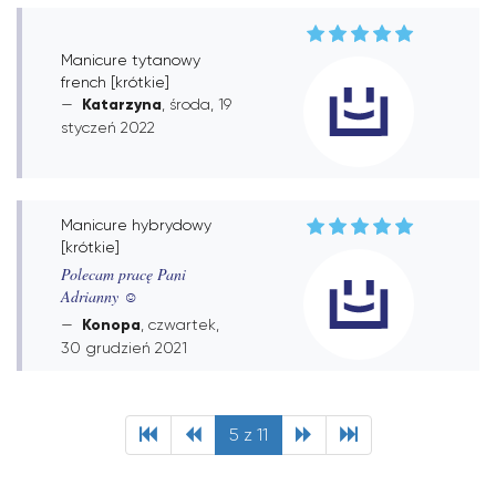
Manicure tytanowy
french [krótkie]
Katarzyna
, środa, 19
styczeń 2022
Manicure hybrydowy
[krótkie]
Polecam pracę Pani
Adrianny ☺️
Konopa
, czwartek,
30 grudzień 2021
5 z 11