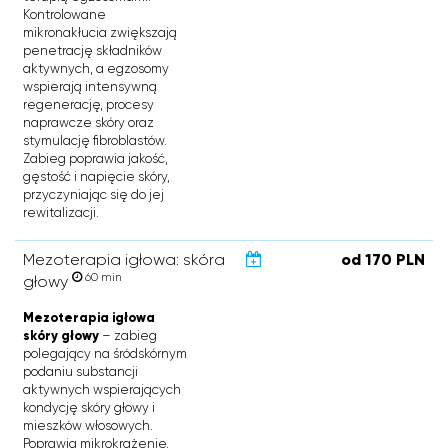
Kontrolowane
mikronakłucia zwiększają
penetrację składników
aktywnych, a egzosomy
wspierają intensywną
regenerację, procesy
naprawcze skóry oraz
stymulację fibroblastów.
Zabieg poprawia jakość,
gęstość i napięcie skóry,
przyczyniając się do jej
rewitalizacji.
Mezoterapia igłowa: skóra
od 170 PLN
60 min
głowy
Mezoterapia igłowa
skóry głowy
– zabieg
polegający na śródskórnym
podaniu substancji
aktywnych wspierających
kondycję skóry głowy i
mieszków włosowych.
Poprawia mikrokrążenie,