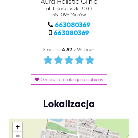
Aura Holistic Clinic
ul. T. Kościuszki 30
( )
55-095
Mirków
663080369
663080369
Średnia
4.97
z 96 ocen
Oznacz ten salon jako ulubiony
Lokalizacja
+
−