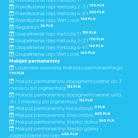
190 PLN
Przedłużanie rzęs metodą 2-3:1
200 PLN
Przedłużanie rzęs metodą 4-6:1
180 PLN
Przedłużanie rzęs Wet Look
26 PLN
Regulacja
150 PLN
Uzupełnienie rzęs metodą 1:1
170 PLN
Uzupełnienie rzęs metodą 2-3:1
180 PLN
Uzupełnienie rzęs metodą 4-6:1
160 PLN
Uzupełnienie rzęs Wet Look
Makijaż permanentny
Laserowe usuwanie makijażu permanentnego
170 PLN
Makijaż permanentny dopigmentowanie do 3
152 PLN
miesięcy po pigmentacji
Makijaż permanentny dopigmentowanie usta
152 PLN
do 3 miesięcy po pigmentacji
0 PLN
Makijaż permanentny konsultacja
800 PLN
Makijaż permanentny: brwi ombre
260 PLN
Makijaż permanentny: Kreska dolna
Makijaż permanentny: Kreska górna -
404 PLN
zagęszczenie linii rzęs