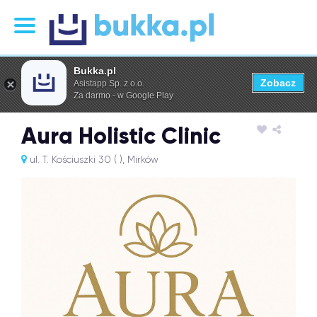
Bukka.pl
Zobacz
Asistapp Sp. z o.o.
Za darmo - w Google Play
Aura Holistic Clinic
ul. T. Kościuszki 30 ( ), Mirków