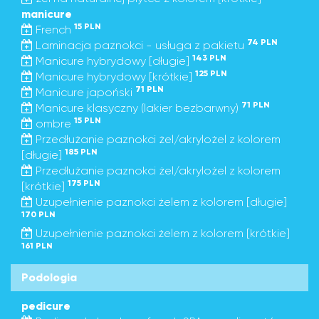
manicure
15 PLN
French
74 PLN
Laminacja paznokci - usługa z pakietu
143 PLN
Manicure hybrydowy [długie]
125 PLN
Manicure hybrydowy [krótkie]
71 PLN
Manicure japoński
71 PLN
Manicure klasyczny (lakier bezbarwny)
15 PLN
ombre
Przedłużanie paznokci żel/akrylożel z kolorem
185 PLN
[długie]
Przedłużanie paznokci żel/akrylożel z kolorem
175 PLN
[krótkie]
Uzupełnienie paznokci żelem z kolorem [długie]
170 PLN
Uzupełnienie paznokci żelem z kolorem [krótkie]
161 PLN
Podologia
pedicure