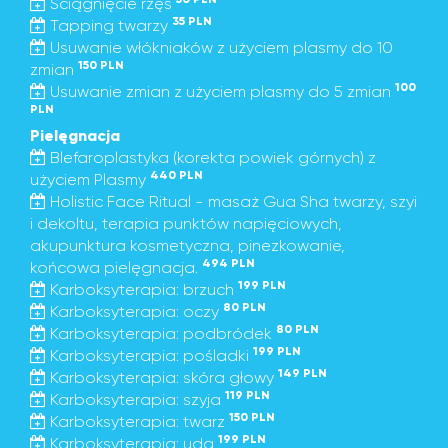
Ściągnięcie rzęs
35 PLN
Tapping twarzy
Usuwanie włókniaków z użyciem plasmy do 10
150 PLN
zmian
100
Usuwanie zmian z użyciem plasmy do 5 zmian
PLN
Pielęgnacja
Blefaroplastyka (korekta powiek górnych) z
440 PLN
użyciem Plasmy
Holistic Face Ritual - masaż Gua Sha twarzy, szyi
i dekoltu, terapia punktów napięciowych,
akupunktura kosmetyczna, pinezkowanie,
494 PLN
końcowa pielęgnacja.
199 PLN
Karboksyterapia: brzuch
80 PLN
Karboksyterapia: oczy
80 PLN
Karboksyterapia: podbródek
199 PLN
Karboksyterapia: pośladki
149 PLN
Karboksyterapia: skóra głowy
119 PLN
Karboksyterapia: szyja
150 PLN
Karboksyterapia: twarz
199 PLN
Karboksyterapia: uda