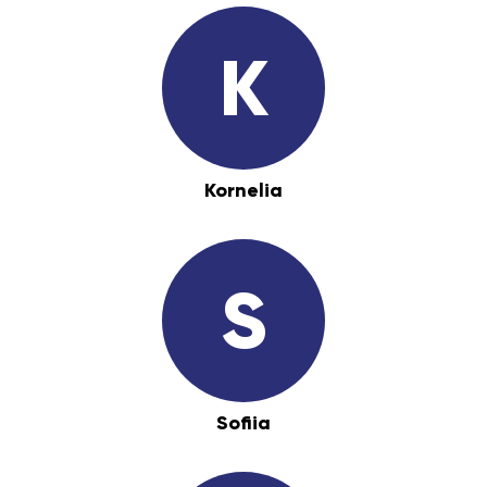
K
Kornelia
S
Sofiia