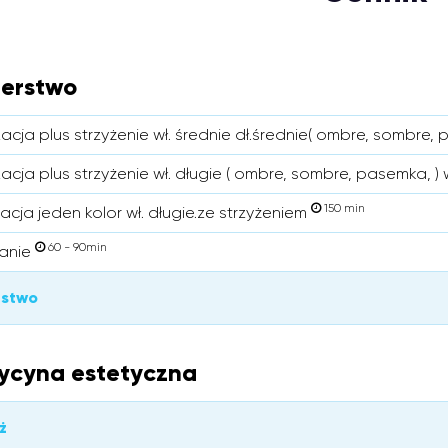
jerstwo
acja plus strzyżenie wł. średnie dł.średnie( ombre, sombre,
acja plus strzyżenie wł. długie ( ombre, sombre, pasemka, ) 
150 min
acja jeden kolor wł. długie.ze strzyżeniem
60 - 90min
anie
rstwo
ycyna estetyczna
ż