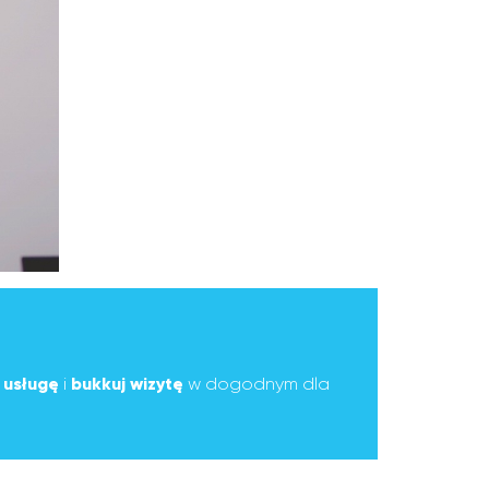
ą
usługę
i
bukkuj wizytę
w dogodnym dla