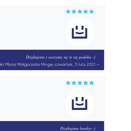
Dziękujemy i cieszymy się że się podoba :)
Koło Młyna Małgorzata Minge, czwartek, 11 luty 2021
Dziękujemy bardzo :)