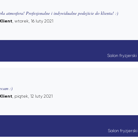
pła atmosfera! Profesjonalne i indywidualne podejście do klienta! :)
Klient
, wtorek, 16 luty 2021
Salon fryzjersk
ecam :)
Klient
, piątek, 12 luty 2021
Salon fryzjersk