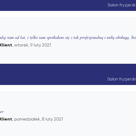
Salon fryzjers
dzę tam od lat, i tylko tam spotkałem się z tak profesjonalną i miłą obsługą. S
Klient
, wtorek, 9 luty 2021
Salon fryzjers
er
Klient
, poniedziałek, 8 luty 2021