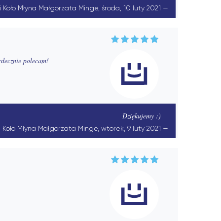
ki Koło Młyna Małgorzata Minge, środa, 10 luty 2021
erdecznie polecam!
Dziękujemy :)
ki Koło Młyna Małgorzata Minge, wtorek, 9 luty 2021