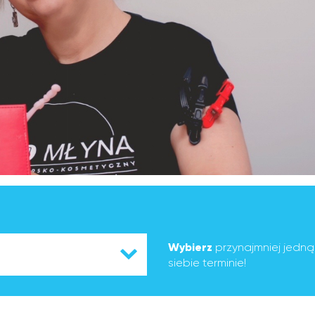
Wybierz
przynajmniej jedn
siebie terminie!