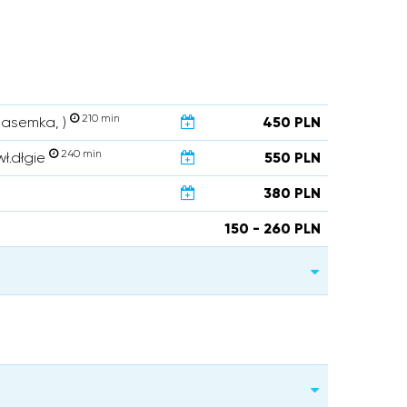
210 min
 pasemka, )
450 PLN
240 min
wł.dłgie
550 PLN
380 PLN
150 - 260 PLN