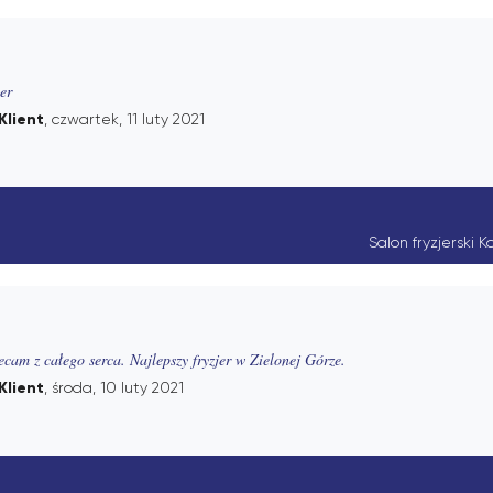
er
Klient
, czwartek, 11 luty 2021
Salon fryzjerski 
ecam z całego serca. Najlepszy fryzjer w Zielonej Górze.
Klient
, środa, 10 luty 2021