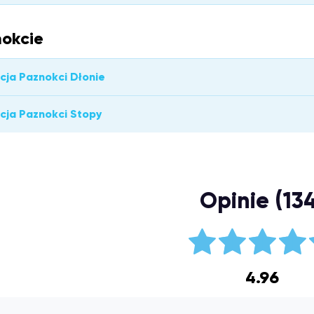
okcie
acja Paznokci Dłonie
acja Paznokci Stopy
Opinie (13
4.96