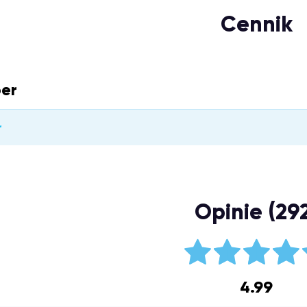
Cennik
er
r
Opinie (29
4.99