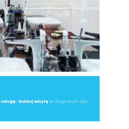
ą
usługę
i
bukkuj wizytę
w dogodnym dla