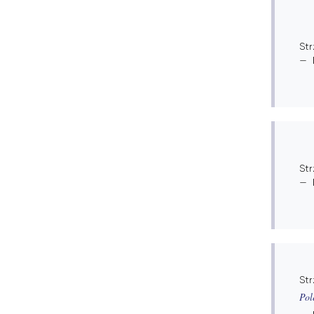
St
Str
Str
Pol