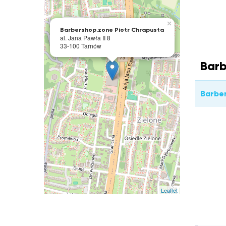
×
Barbershop.zone Piotr Chrapusta
al. Jana Pawła II 8
33-100 Tarnów
Barb
Barbe
Leaflet