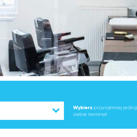
Wybierz
przynajmniej jedn
siebie terminie!