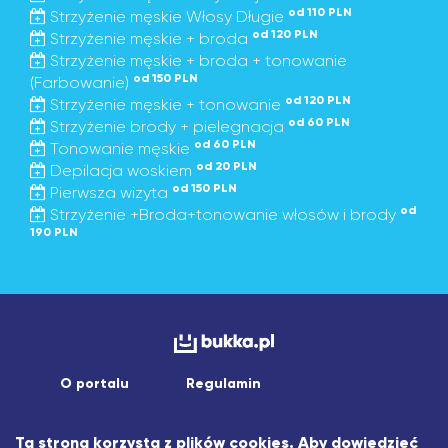
od 110 PLN
Strzyżenie męskie Włosy Długie
od 120 PLN
Strzyżenie męskie + broda
Strzyżenie męskie + broda + tonowanie
od 150 PLN
(Farbowanie)
od 120 PLN
Strzyżenie męskie + tonowanie
od 60 PLN
Strzyżenie brody + pielegnacja
od 60 PLN
Tonowanie męskie
od 20 PLN
Depilacja woskiem
od 150 PLN
Pierwsza wizyta
od
Strzyżenie +Broda+tonowanie włosów i brody
190 PLN
O portalu
Regulamin
Copyright © 2026 asistapp sp. z o.o.
Ta strona korzysta z plików cookies. Aby dowiedzieć