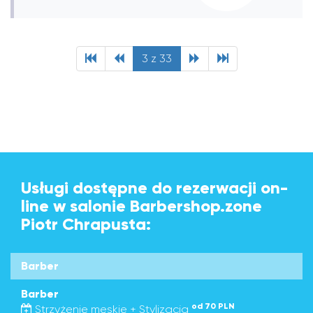
3 z 33
Usługi dostępne do rezerwacji on-
line w salonie Barbershop.zone
Piotr Chrapusta:
Barber
Barber
od 70 PLN
Strzyżenie męskie + Stylizacja