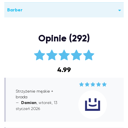
Barber
Opinie (292)
4.99
Strzyżenie męskie +
broda
Damian
, wtorek, 13
styczeń 2026