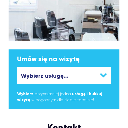
Umów się na wizytę
Wybierz
przynajmniej jedną
usługę
i
bukkuj
wizytę
w dogodnym dla siebie terminie!
Kontakt