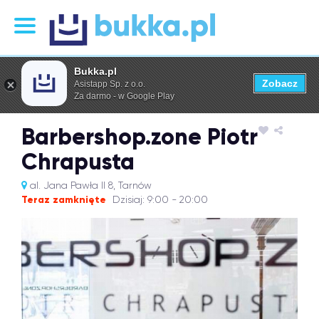
Bukka.pl
Zobacz
Asistapp Sp. z o.o.
Za darmo - w Google Play
Barbershop.zone Piotr
Chrapusta
al. Jana Pawła II 8, Tarnów
Teraz zamknięte
Dzisiaj: 9:00 - 20:00