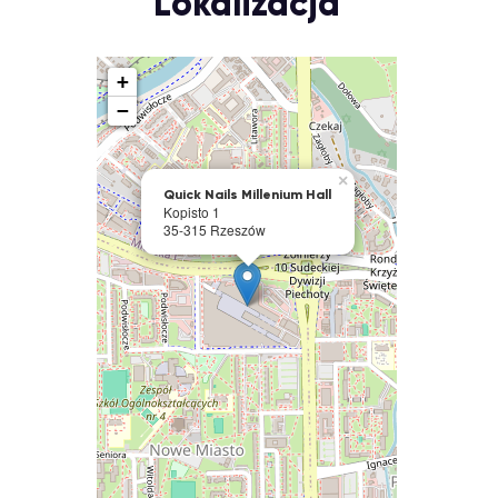
Lokalizacja
+
−
×
Quick Nails Millenium Hall
Kopisto 1
35-315 Rzeszów