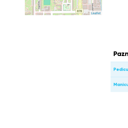
Leaflet
Pazn
Pedic
Manic