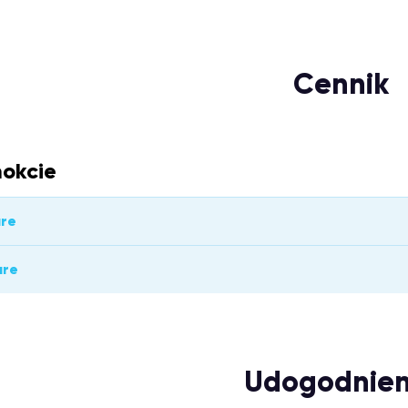
Cennik
okcie
ure
ure
Udogodnien