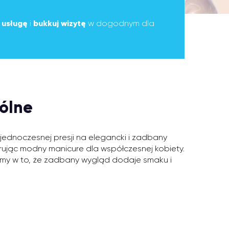
ą
usługę
i
bukkuj wizytę
w dogodnym dla
ólne
jednoczesnej presji na elegancki i zadbany
rując modny manicure dla współczesnej kobiety.
zymy w to, że zadbany wygląd dodaje smaku i