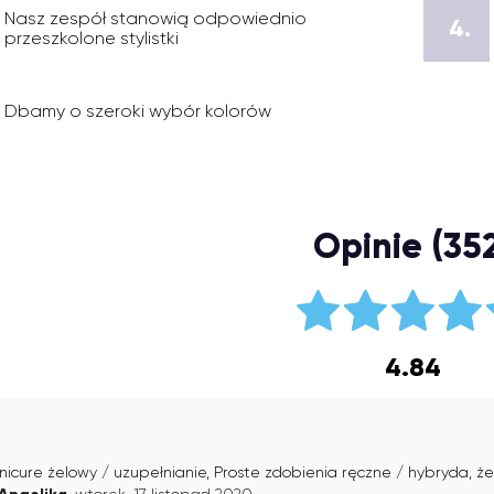
Nasz zespół stanowią odpowiednio
4.
przeszkolone stylistki
Dbamy o szeroki wybór kolorów
Opinie (35
4.84
icure żelowy / uzupełnianie, Proste zdobienia ręczne / hybryda, że
, wtorek, 17 listopad 2020