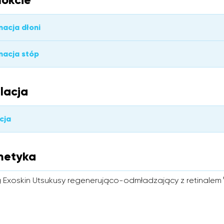
nacja dłoni
nacja stóp
lacja
cja
metyka
 Exoskin Utsukusy regenerująco-odmładzający z retinalem