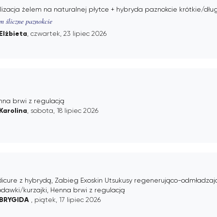
lizacja żelem na naturalnej płytce + hybryda paznokcie krótkie/dłu
 śliczne paznokcie
Elżbieta
, czwartek, 23 lipiec 2026
na brwi z regulacją
Karolina
, sobota, 18 lipiec 2026
icure z hybrydą, Zabieg Exoskin Utsukusy regenerująco-odmładzają
dawki/kurzajki, Henna brwi z regulacją
BRYGIDA
, piątek, 17 lipiec 2026