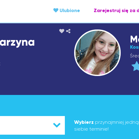
Ulubione
Zarejestruj się za 
M
arzyna
Kos
Śre
k
Wybierz
przynajmniej jedn
siebie terminie!