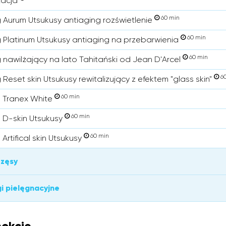
tacja
60 min
 Aurum Utsukusy antiaging rozświetlenie
60 min
 Platinum Utsukusy antiaging na przebarwienia
60 min
 nawilżający na lato Tahitański od Jean D'Arcel
60
Reset skin Utsukusy rewitalizujący z efektem "glass skin"
60 min
 Tranex White
60 min
 D-skin Utsukusy
60 min
Artifical skin Utsukusy
rzęsy
i pielęgnacyjne
okcie