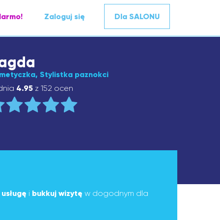
darmo!
Zaloguj się
Dla SALONU
agda
metyczka, Stylistka paznokci
dnia
4.95
z 152 ocen
ą
usługę
i
bukkuj wizytę
w dogodnym dla