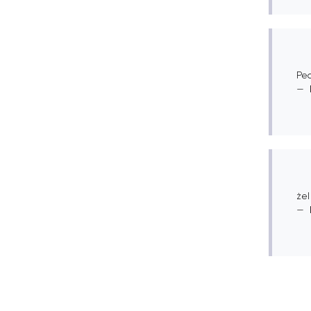
Pe
żel