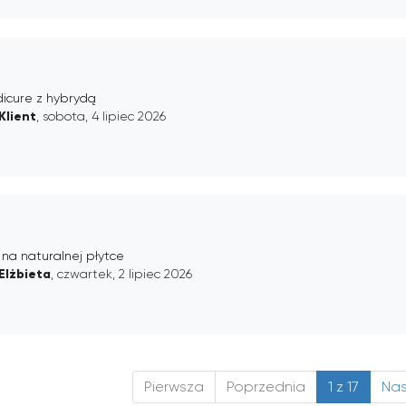
dicure z hybrydą
Klient
, sobota, 4 lipiec 2026
 na naturalnej płytce
Elżbieta
, czwartek, 2 lipiec 2026
Pierwsza
Poprzednia
1 z 17
Na