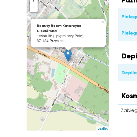
−
Pielęg
×
Beauty Room Katarzyna
Cieciórska
Pielęg
Leśna 3b (I piętro przy Polo)
87-134 Przysiek
Depi
Depila
Kos
Zabieg
Leaflet