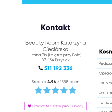
Kontakt
Beauty Room Katarzyna
Cieciórska
Kosm
Leśna 3b
(I piętro przy Polo)
87-134
Przysiek
Pedicu
511 192 336
Opraco
Średnia
4.94
z 1358 ocen
Usunię
Usunię
Tampo
Oznacz ten salon jako ulubiony