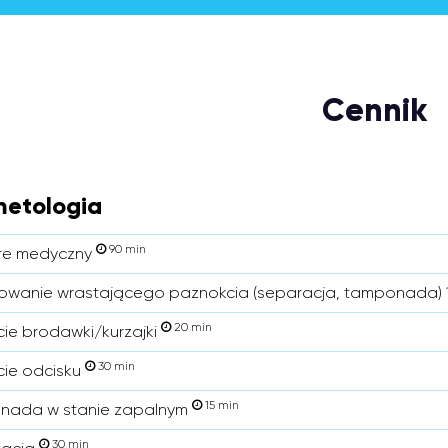
Cennik
etologia
90 min
re medyczny
wanie wrastającego paznokcia (separacja, tamponada) 1
20 min
cie brodawki/kurzajki
30 min
cie odcisku
15 min
nada w stanie zapalnym
30 min