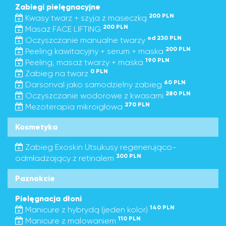
Zabiegi pielęgnacyjne
200 PLN
Kwasy twarz + szyja z maseczką
200 PLN
Masaż FACE LIFTING
od 230 PLN
Oczyszczanie manualne twarzy
200 PLN
Peeling kawitacyjny + serum + maska
190 PLN
Peeling, masaż twarzy + maska
0 PLN
Zabieg na twarz
60 PLN
Darsonval jako samodzielny zabieg
280 PLN
Oczyszczanie wodorowe z kwasami
270 PLN
Mezoterapia mikroigłowa
Kosmetyka
Zabieg Exoskin Utsukusy regenerująco-
300 PLN
odmładzający z retinalem
Paznokcie
Pielęgnacja dłoni
140 PLN
Manicure z hybrydą (jeden kolor)
110 PLN
Manicure z malowaniem