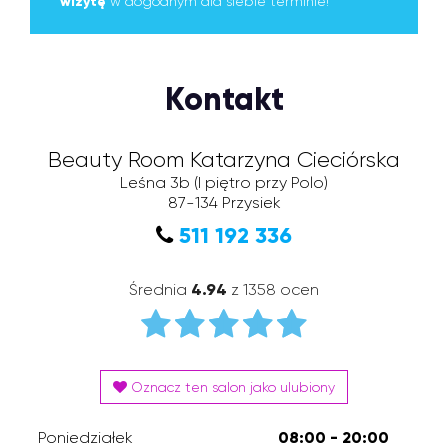
wizytę
w dogodnym dla siebie terminie!
Kontakt
Beauty Room Katarzyna Cieciórska
Leśna 3b
(I piętro przy Polo)
87-134
Przysiek
511 192 336
Średnia
4.94
z 1358 ocen
Oznacz ten salon jako ulubiony
Poniedziałek
08:00 - 20:00