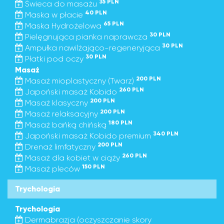
35 PLN
Świeca do masażu
40 PLN
Maska w płacie
65 PLN
Maska Hydrożelowa
30 PLN
Pielęgnująca pianka naprawcza
30 PLN
Ampułka nawilżająco-regeneryjąca
30 PLN
Płatki pod oczy
Masaż
200 PLN
Masaż mioplastyczny (Twarz)
260 PLN
Japoński masaż Kobido
200 PLN
Masaż klasyczny
200 PLN
Masaż relaksacyjny
180 PLN
Masaż bańką chińską
340 PLN
Japoński masaż Kobido premium
200 PLN
Drenaż limfatyczny
260 PLN
Masaż dla kobiet w ciąży
150 PLN
Masaż pleców
Trychologia
Trychologia
Dermabrazja (oczyszczanie skory