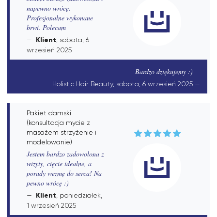
napewno wrócę.
Profesjonalne wykonane
brwi. Polecam
Klient
, sobota, 6
wrzesień 2025
Bardzo dziękujemy :)
Holistic Hair Beauty, sobota, 6 wrzesień 2025
Pakiet damski
(konsultacja mycie z
masażem strzyżenie i
modelowanie)
Jestem bardzo zadowolona z
wizyty, cięcie idealne, a
porady wezmę do serca! Na
pewno wrócę :)
Klient
, poniedziałek,
1 wrzesień 2025