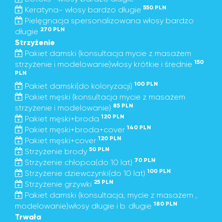
550 PLN
Keratyna- włosy bardzo długie
Pielęgnacja spersonalizowana włosy bardzo
270 PLN
długie
Strzyżenie
Pakiet damski (konsultacja mycie z masażem
150
strzyżenie i modelowanie)włosy krótkie i średnie
PLN
100 PLN
Pakiet damski(do koloryzacji)
Pakiet męski (konsultacja mycie z masażem
85 PLN
strzyżenie i modelowanie)
120 PLN
Pakiet męski+broda
140 PLN
Pakiet męski+broda+cover
120 PLN
Pakiet męski+cover
50 PLN
Strzyżenie brody
70 PLN
Strzyżenie chłopca(do 10 lat)
100 PLN
Strzyżenie dziewczynki(do 10 lat)
25 PLN
Strzyżenie grzywki
Pakiet damski (konsultacja, mycie z masażem ,
180 PLN
modelowanie)włosy długie i b. długie
Trwała