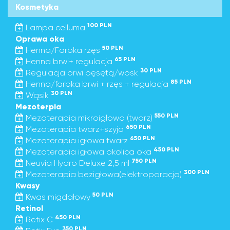
Kosmetyka
100 PLN
Lampa celluma
Oprawa oka
50 PLN
Henna/Farbka rzęs
65 PLN
Henna brwi+ regulacja
30 PLN
Regulacja brwi pęsętą/wosk
85 PLN
Henna/farbka brwi + rzęs + regulacja
30 PLN
Wąsik
Mezoterpia
550 PLN
Mezoterapia mikroigłowa (twarz)
650 PLN
Mezoterapia twarz+szyja
650 PLN
Mezoterapia igłowa twarz
450 PLN
Mezoterapia igłowa okolica oka
750 PLN
Neuvia Hydro Deluxe 2,5 ml
300 PLN
Mezoterapia bezigłowa(elektroporacja)
Kwasy
50 PLN
Kwas migdałowy
Retinol
450 PLN
Retix C
350 PLN