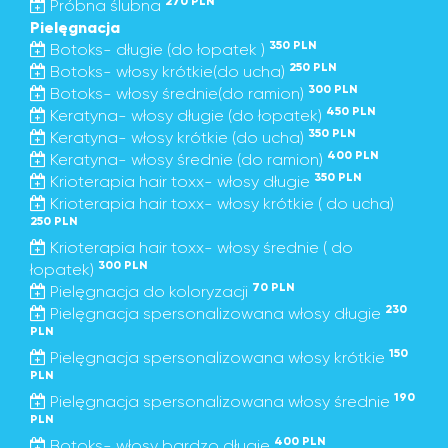
270 PLN
Próbna ślubna
Pielęgnacja
350 PLN
Botoks- długie (do łopatek )
250 PLN
Botoks- włosy krótkie(do ucha)
300 PLN
Botoks- włosy średnie(do ramion)
450 PLN
Keratyna- włosy długie (do łopatek)
350 PLN
Keratyna- włosy krótkie (do ucha)
400 PLN
Keratyna- włosy średnie (do ramion)
350 PLN
Krioterapia hair toxx- włosy długie
Krioterapia hair toxx- włosy krótkie ( do ucha)
250 PLN
Krioterapia hair toxx- włosy średnie ( do
300 PLN
łopatek)
70 PLN
Pielęgnacja do koloryzacji
230
Pielęgnacja spersonalizowana włosy długie
PLN
150
Pielęgnacja spersonalizowana włosy krótkie
PLN
190
Pielęgnacja spersonalizowana włosy średnie
PLN
400 PLN
Botoks- włosy bardzo długie