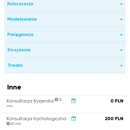
Koloryzacja
Modelowanie
Pielęgnacja
Strzyżenie
Trwała
Inne
15
Konsultacja fryzjerska
0 PLN
min
Konsultacja trychologiczna
200 PLN
60 min