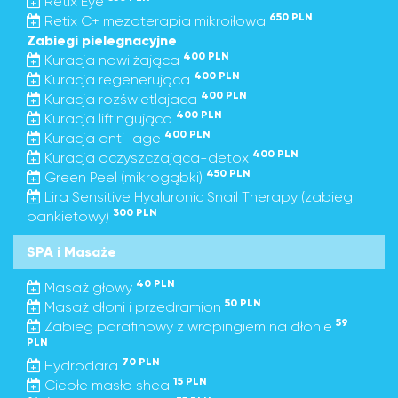
Retix Eye
650 PLN
Retix C+ mezoterapia mikroiłowa
Zabiegi pielegnacyjne
400 PLN
Kuracja nawilżająca
400 PLN
Kuracja regenerująca
400 PLN
Kuracja rozświetlajaca
400 PLN
Kuracja liftingująca
400 PLN
Kuracja anti-age
400 PLN
Kuracja oczyszczająca-detox
450 PLN
Green Peel (mikrogąbki)
Lira Sensitive Hyaluronic Snail Therapy (zabieg
300 PLN
bankietowy)
SPA i Masaże
40 PLN
Masaż głowy
50 PLN
Masaż dłoni i przedramion
59
Zabieg parafinowy z wrapingiem na dłonie
PLN
70 PLN
Hydrodara
15 PLN
Ciepłe masło shea