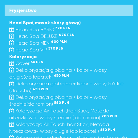
Fryzjerstwo
Head Spa( masaż skóry głowy)
370 PLN
Head Spa BASIC
470 PLN
Head Spa DELUXE
400 PLN
Head Spa MEN
570 PLN
Head Spa VIP
Koloryzacja
50 PLN
Cover
Dekoloryzacja globalna + kolor - włosy
650 PLN
długie(do łopatek)
Dekoloryzacja globalna + kolor - włosy krótkie
450 PLN
(do ucha)
Dekoloryzacja globalna + kolor - włosy
560 PLN
średnie(do ramion)
Koloryzacja Air Touch ,Hair Stick, Metoda
700 PLN
niteczkowa- włosy średnie ( do ramion)
Koloryzacja Air Touch, hair Stick, Metoda
850 PLN
Niteczkowa- włosy długie (do łopatek)
Koloryzacja Jeden kolor- wł. długie (do łopatek)