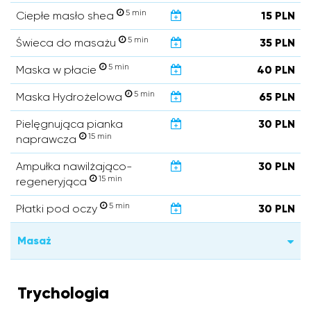
5 min
Ciepłe masło shea
15 PLN
5 min
Świeca do masażu
35 PLN
5 min
Maska w płacie
40 PLN
5 min
Maska Hydrożelowa
65 PLN
Pielęgnująca pianka
30 PLN
15 min
naprawcza
Ampułka nawilżająco-
30 PLN
15 min
regeneryjąca
5 min
Płatki pod oczy
30 PLN
Masaż
Trychologia