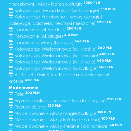
1000 PLN
niteczkowa- włosy bardzo długie
380 PLN
Koloryzacja Jeden kolor- (wł. b. długie)
Koloryzacja Kreatywna - włosy b.długie(
690 PLN
Baleyage, pasmeka ,techniki mieszane)
280 PLN
Tonowanie (wł. średnie)
310 PLN
Tonowanie (wł. długie)
340 PLN
Tonowanie włosy (b.długie)
340 PLN
Koloryzacja Wielotonowa (wł. krótkie)
400 PLN
Koloryzacja Wielotonowa (wł. średnie)
460 PLN
Koloryzacja Wielotonowa (wł. długie)
540 PLN
Koloryzacja Wielotonowa (wł.b.długie)
Air Touch, Hair Stick, Metoda niteczkowa wł.
450 PLN
krótkie
Modelowanie
300 PLN
Fale
270 PLN
Fryzura okolicznościowa- każda długość
350 PLN
Fryzura ślubna
150 PLN
Modelowanie - włosy długie/b.długie
100 PLN
Modelowanie - włosy krótkie (do ucha)
130 PLN
Modelowanie - włosy średnie ( do ramion)