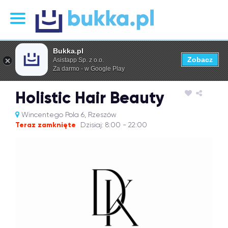
Bukka.pl
Zobacz
Asistapp Sp. z o.o.
Za darmo - w Google Play
Holistic Hair Beauty
Wincentego Pola 6, Rzeszów
Teraz zamknięte
Dzisiaj: 8:00 - 22:00