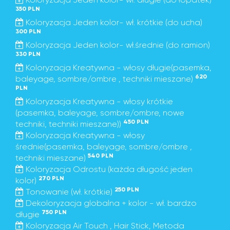
350 PLN
Koloryzacja Jeden kolor- wł. krótkie (do ucha)
300 PLN
Koloryzacja Jeden kolor- wł.średnie (do ramion)
330 PLN
Koloryzacja Kreatywna - włosy długie(pasemka,
620
baleyage, sombre/ombre , techniki mieszane)
PLN
Koloryzacja Kreatywna - włosy krótkie
(pasemka, baleyage, sombre/ombre, nowe
450 PLN
techniki, techniki mieszane))
Koloryzacja Kreatywna - włosy
średnie(pasemka, baleyage, sombre/ombre ,
540 PLN
techniki mieszane)
Koloryzacja Odrostu (każda długość jeden
270 PLN
kolor)
250 PLN
Tonowanie (wł. krótkie)
Dekoloryzacja globalna + kolor - wł. bardzo
750 PLN
długie
Koloryzacja Air Touch , Hair Stick, Metoda