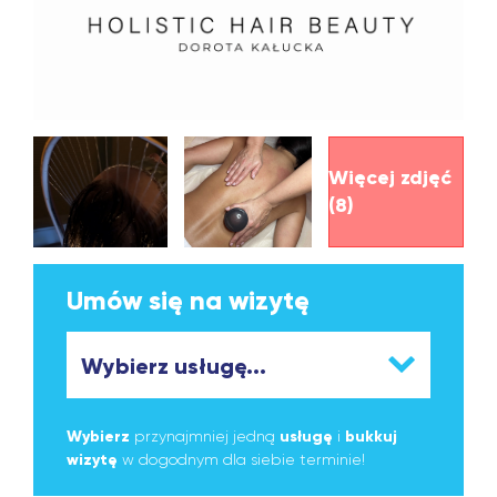
Więcej zdjęć
(8)
Umów się na wizytę
Wybierz
przynajmniej jedną
usługę
i
bukkuj
wizytę
w dogodnym dla siebie terminie!