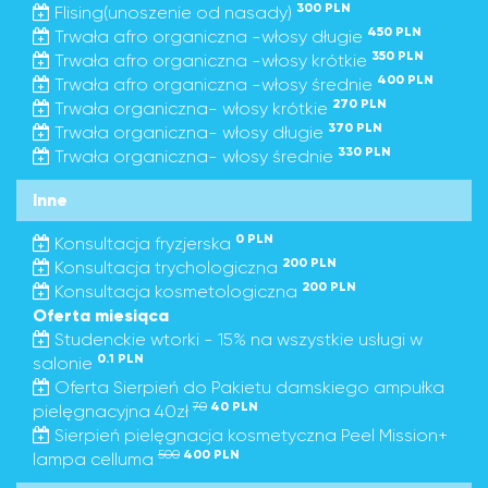
300 PLN
Flising(unoszenie od nasady)
450 PLN
Trwała afro organiczna -włosy długie
350 PLN
Trwała afro organiczna -włosy krótkie
400 PLN
Trwała afro organiczna -włosy średnie
270 PLN
Trwała organiczna- włosy krótkie
370 PLN
Trwała organiczna- włosy długie
330 PLN
Trwała organiczna- włosy średnie
Inne
0 PLN
Konsultacja fryzjerska
200 PLN
Konsultacja trychologiczna
200 PLN
Konsultacja kosmetologiczna
Oferta miesiąca
Studenckie wtorki - 15% na wszystkie usługi w
0.1 PLN
salonie
Oferta Sierpień do Pakietu damskiego ampułka
70
40 PLN
pielęgnacyjna 40zł
Sierpień pielęgnacja kosmetyczna Peel Mission+
500
400 PLN
lampa celluma