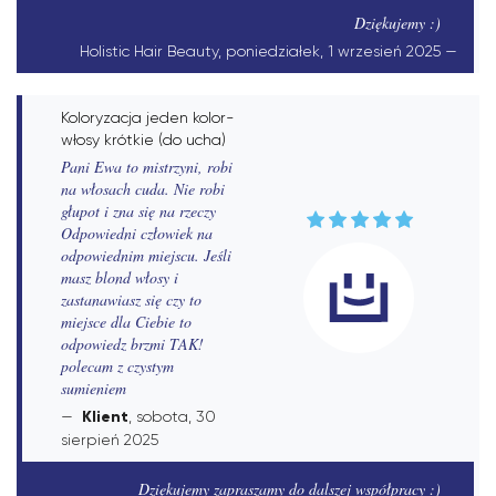
Dziękujemy :)
Holistic Hair Beauty, poniedziałek, 1 wrzesień 2025
Koloryzacja jeden kolor-
włosy krótkie (do ucha)
Pani Ewa to mistrzyni, robi
na włosach cuda. Nie robi
głupot i zna się na rzeczy
Odpowiedni człowiek na
odpowiednim miejscu. Jeśli
masz blond włosy i
zastanawiasz się czy to
miejsce dla Ciebie to
odpowiedz brzmi TAK!
polecam z czystym
sumieniem
Klient
, sobota, 30
sierpień 2025
Dziękujemy zapraszamy do dalszej współpracy :)