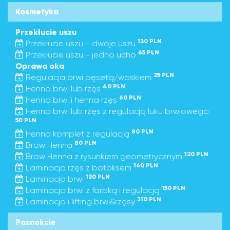
Kosmetyka
Przekłucie uszu
130 PLN
Przekłucie uszu - dwoje uszu
65 PLN
Przekłucie uszu - jedno ucho
Oprawa oka
25 PLN
Regulacja brwi pęsetą/woskiem
40 PLN
Henna brwi lub rzęs
60 PLN
Henna brwi i henna rzęs
Henna brwi lub rzęs z regulacją łuku brwiowego
50 PLN
80 PLN
Henna komplet z regulacją
80 PLN
Brow Henna
120 PLN
Brow Henna z rysunkiem geometrycznym
160 PLN
Laminacja rzęs z botoksem
120 PLN
Laminacja brwi
150 PLN
Laminacja brwi z farbką i regulacją
310 PLN
Laminacja i lifting brwi&rzęsy
Paznokcie