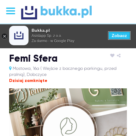
Bukka.pl
Zobacz
Asistapp Sp. z o.o.
Za darmo - w Google Play
Femi Sfera
Mostowa, 16a ( Wejście z bocznego parkingu, przed
pralnią), Dobczyce
Dzisiaj zamknięte