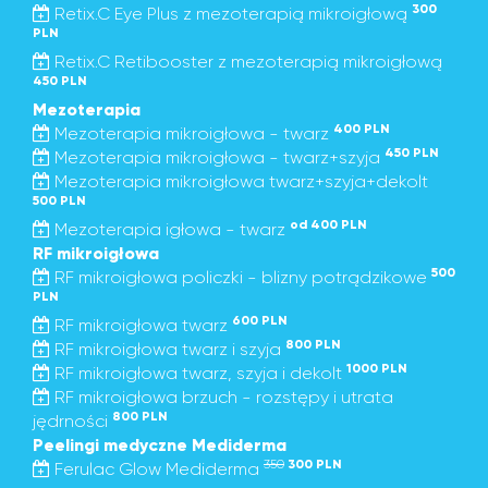
300
Retix.C Eye Plus z mezoterapią mikroigłową
PLN
Retix.C Retibooster z mezoterapią mikroigłową
450 PLN
Mezoterapia
400 PLN
Mezoterapia mikroigłowa - twarz
450 PLN
Mezoterapia mikroigłowa - twarz+szyja
Mezoterapia mikroigłowa twarz+szyja+dekolt
500 PLN
od 400 PLN
Mezoterapia igłowa - twarz
RF mikroigłowa
500
RF mikroigłowa policzki - blizny potrądzikowe
PLN
600 PLN
RF mikroigłowa twarz
800 PLN
RF mikroigłowa twarz i szyja
1000 PLN
RF mikroigłowa twarz, szyja i dekolt
RF mikroigłowa brzuch - rozstępy i utrata
800 PLN
jędrności
Peelingi medyczne Mediderma
350
300 PLN
Ferulac Glow Mediderma