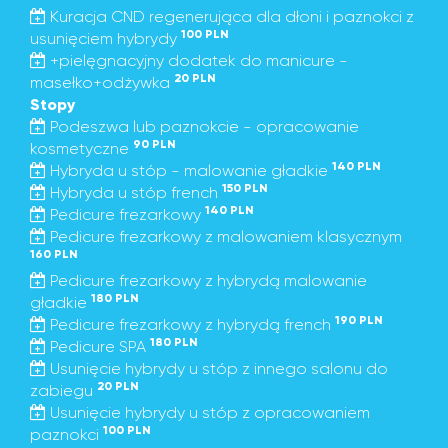
Kuracja CND regenerująca dla dłoni i paznokci z
100 PLN
usunięciem hybrydy
+pielęgnacyjny dodatek do manicure -
20 PLN
masełko+odżywka
Stopy
Podeszwa lub paznokcie - opracowanie
90 PLN
kosmetyczne
140 PLN
Hybryda u stóp - malowanie gładkie
150 PLN
Hybryda u stóp french
140 PLN
Pedicure frezarkowy
Pedicure frezarkowy z malowaniem klasycznym
160 PLN
Pedicure frezarkowy z hybrydą malowanie
180 PLN
gładkie
190 PLN
Pedicure frezarkowy z hybrydą french
180 PLN
Pedicure SPA
Usunięcie hybrydy u stóp z innego salonu do
20 PLN
zabiegu
Usunięcie hybrydy u stóp z opracowaniem
100 PLN
paznokci