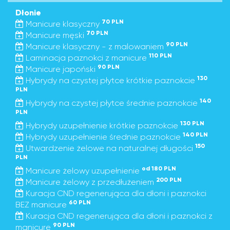
Dłonie
70 PLN
Manicure klasyczny
70 PLN
Manicure męski
90 PLN
Manicure klasyczny - z malowaniem
110 PLN
Laminacja paznokci z manicure
90 PLN
Manicure japoński
130
Hybrydy na czystej płytce krótkie paznokcie
PLN
140
Hybrydy na czystej płytce średnie paznokcie
PLN
130 PLN
Hybrydy uzupełnienie krótkie paznokcie
140 PLN
Hybrydy uzupełnienie średnie paznokcie
150
Utwardzenie żelowe na naturalnej długości
PLN
od 180 PLN
Manicure żelowy uzupełnienie
200 PLN
Manicure żelowy z przedłużeniem
Kuracja CND regenerująca dla dłoni i paznokci
60 PLN
BEZ manicure
Kuracja CND regenerująca dla dłoni i paznokci z
90 PLN
manicure