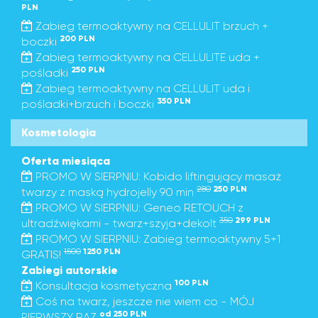
PLN
Zabieg termoaktywny na CELLULIT brzuch +
200 PLN
boczki
Zabieg termoaktywny na CELLULITE uda +
250 PLN
pośladki
Zabieg termoaktywny na CELLULIT uda i
350 PLN
pośladki+brzuch i boczki
Kosmetologia
Oferta miesiąca
PROMO W SIERPNIU: Kobido liftingujący masaż
280
250 PLN
twarzy z maską hydrojelly 90 min
PROMO W SIERPNIU: Geneo RETOUCH z
350
299 PLN
ultradźwiękami - twarz+szyja+dekolt
PROMO W SIERPNIU: Zabieg termoaktywny 5+1
1500
1250 PLN
GRATIS!
Zabiegi autorskie
100 PLN
Konsultacja kosmetyczna
Coś na twarz, jeszcze nie wiem co - MÓJ
od 250 PLN
PIERWSZY RAZ