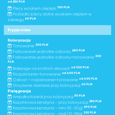
od 250 PLN
100 PLN
Plecy woskiem ciepłym
Pośladki/plecy dolne woskiem ciepłym w
60 PLN
zabiegu
Fryzjerstwo
Koloryzacja
300 PLN
Tonowanie
280 PLN
Farbowanie jednolite odrostu
300
Farbowanie jednolite odrostu+tonowanie
PLN
od 300 PLN
Balejage na krótkich włosach
od 400 PLN
Rozjaśnianie+tonowanie
od 400 PLN
Odrost + rozjaśnianie+tonowanie
60 PLN
Strzyżenie damskie przy koloryzacji
Pielęgnacja
50 PLN
Ampułka Kaaral przy koloryzacji
250 PLN
Kaszmirowa keratyna - przy koloryzacji
290 PLN
Kaszmirowa keratyna - mini (15-30g)
320 PLN
Kaszmirowa keratyna - midi (31-59g)