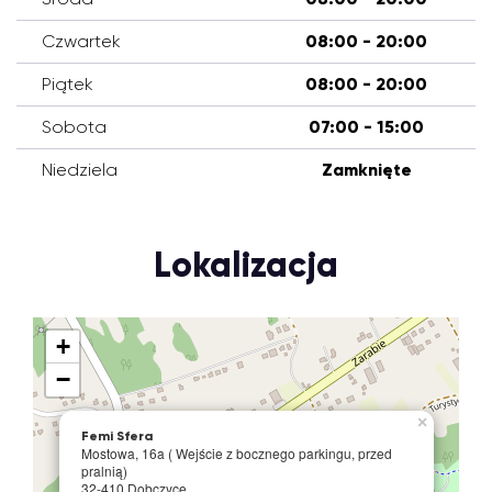
Czwartek
08:00 - 20:00
Piątek
08:00 - 20:00
Sobota
07:00 - 15:00
Niedziela
Zamknięte
Lokalizacja
+
−
×
Femi Sfera
Mostowa, 16a ( Wejście z bocznego parkingu, przed
pralnią)
32-410 Dobczyce