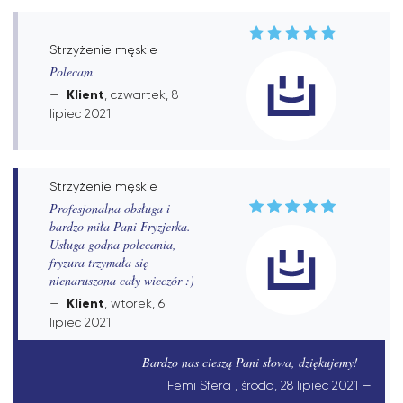
Strzyżenie męskie
Polecam
Klient
, czwartek, 8
lipiec 2021
Strzyżenie męskie
Profesjonalna obsługa i
bardzo miła Pani Fryzjerka.
Usługa godna polecania,
fryzura trzymała się
nienaruszona cały wieczór :)
Klient
, wtorek, 6
lipiec 2021
Bardzo nas cieszą Pani słowa, dziękujemy!
Femi Sfera , środa, 28 lipiec 2021