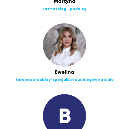
Martyna
kosmetolog / podolog
Ewelina
terapeutka skóry\specjalistka zabiegów na ciało
B