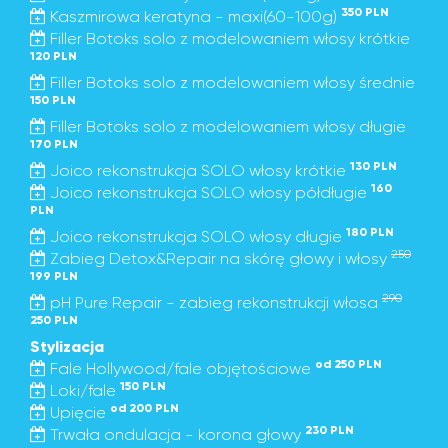
350 PLN
Kaszmirowa keratyna - maxi(60-100g)
Filler Botoks solo z modelowaniem włosy krótkie
120 PLN
Filler Botoks solo z modelowaniem włosy średnie
150 PLN
Filler Botoks solo z modelowaniem włosy długie
170 PLN
130 PLN
Joico rekonstrukcja SOLO włosy krótkie
160
Joico rekonstrukcja SOLO włosy półdługie
PLN
180 PLN
Joico rekonstrukcja SOLO włosy długie
250
Zabieg Detox&Repair na skórę głowy i włosy
199 PLN
290
pH Pure Repair - zabieg rekonstrukcji włosa
250 PLN
Stylizacja
od 250 PLN
Fale Hollywood/fale objętościowe
150 PLN
Loki/fale
od 200 PLN
Upięcie
230 PLN
Trwała ondulacja - korona głowy