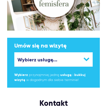
Umów się na wizytę
Wybierz
przynajmniej jedną
usługę
i
bukkuj
wizytę
w dogodnym dla siebie terminie!
Kontakt