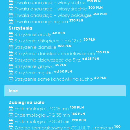
250 PLN
Trwała ondulacja - włosy krótkie
300 PLN
Trwała ondulacja - włosy średnie
350 PLN
Trwała ondulacja - włosy półdługie
230 PLN
Trwała ondulacja męska
Strzyżenia
40 PLN
Strzyżenie brody
50 PLN
Strzyżenie chłopięce - do 12 r.ż.
100 PLN
Strzyżenie damskie
150 PLN
Strzyżenie damskie z modelowaniem
od 35 PLN
Strzyżenie dziewczęce do 5 rż.
35 PLN
Strzyżenie grzywki
od 60 PLN
Strzyżenie męskie
60 PLN
Strzyżenie same końcówki na sucho
Inne
Zabiegi na ciało
100 PLN
Endermologia LPG 15 min
180 PLN
Endermologia LPG 35 min
220 PLN
Endermologia LPG 50 min
100
Zabieg termoaktywny na CELLULIT - ramiona