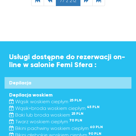
77 z 212
Usługi dostępne do rezerwacji on-
line w salonie Femi Sfera :
Depilacja
Depilacja woskiem
25 PLN
Wąsik woskiem ciepłym
45 PLN
Wąsik+broda woskiem ciepłym
25 PLN
Baki lub broda woskiem
70 PLN
Twarz woskiem ciepłym
60 PLN
Bikini pachwiny woskiem ciepłym
90 PLN
Bikini głębokie woskiem ciepłym