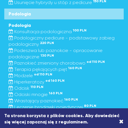
150 PLN
Usunięcie hybrydy u stóp z pedicure
Podologia
Podologia
100 PLN
Konsultacja podologiczna
Podologiczny pedicure - podstawowy zabieg
220 PLN
podologiczny
Podeszwa lub paznokcie - opracowanie
130 PLN
podologiczne
od 110 PLN
Paznokieć zmieniony chorobowo
160 PLN
Terapia pękających pięt
od 110 PLN
Modzele
od 160 PLN
Hiperkeratozy
110 PLN
Odcisk
160 PLN
Odciski mnogie
160 PLN
Wrastający paznokieć
80 PLN
Leczenie brodawki pojedynczej
150 PLN
Leczenie brodawek mnogich
Ta strona korzysta z plików cookies. Aby dowiedzieć
×
50 PLN
Onycholiza jeden paznokieć
się więcej zapoznaj się z
regulaminem
.
120 PLN
Usuwanie krwiaka podpaznokciowego