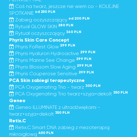
Coś na twarz, jeszcze nie wiem co - KOLEJNE
od 250 PLN
SPOTKANIE
od 200 PLN
Zabieg oczyszczający
280 PLN
Rytuał GLOW SKIN
360 PLN
Rytuał oczyszczający
Phyris Skin Care Concept
299 PLN
Phyris FoRest Glow
299 PLN
Phyris Hyaluron Hydroactive
299 PLN
Phyris Marine See Change
299 PLN
Phyris Blossom Slow Aging
299 PLN
Phyris Couperose Sensitive
PCA Skin zabiegi terapeutyczne
300 PLN
PCA Oxygenating Trio - twarz
350 PLN
PCA Oxygenating Trio twarz+szyja+dekolt
Geneo
Geneo ILLUMINATE z ultradźwiękami -
350 PLN
twarz+szyja+dekolt
Retix.C
Retix.C Smart DNA zabieg z mezoterapią
450 PLN
mikroigłową