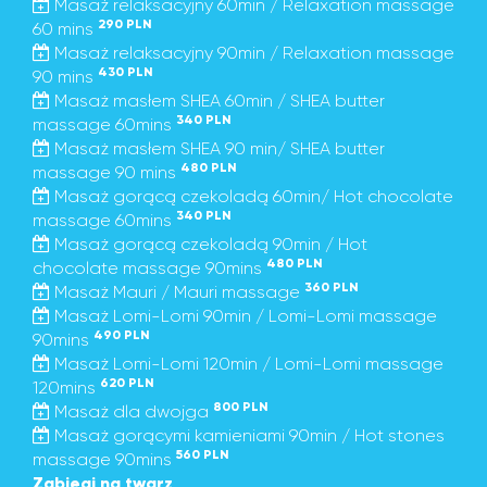
Masaż relaksacyjny 60min / Relaxation massage
290 PLN
60 mins
Masaż relaksacyjny 90min / Relaxation massage
430 PLN
90 mins
Masaż masłem SHEA 60min / SHEA butter
340 PLN
massage 60mins
Masaż masłem SHEA 90 min/ SHEA butter
480 PLN
massage 90 mins
Masaż gorącą czekoladą 60min/ Hot chocolate
340 PLN
massage 60mins
Masaż gorącą czekoladą 90min / Hot
480 PLN
chocolate massage 90mins
360 PLN
Masaż Mauri / Mauri massage
Masaż Lomi-Lomi 90min / Lomi-Lomi massage
490 PLN
90mins
Masaż Lomi-Lomi 120min / Lomi-Lomi massage
620 PLN
120mins
800 PLN
Masaż dla dwojga
Masaż gorącymi kamieniami 90min / Hot stones
560 PLN
massage 90mins
Zabiegi na twarz