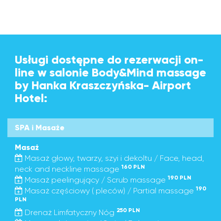
Usługi dostępne do rezerwacji on-
line w salonie Body&Mind massage
by Hanka Kraszczyńska- Airport
Hotel:
SPA i Masaże
Masaż
Masaż głowy, twarzy, szyi i dekoltu / Face, head,
160 PLN
neck and neckline massage
190 PLN
Masaż peelingujący / Scrub massage
190
Masaż częściowy ( pleców) / Partial massage
PLN
250 PLN
Drenaż Limfatyczny Nóg