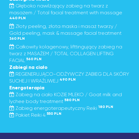
Głęboko nawilżający zabieg na twarz z
masażem / Total facial treatment with massage
440 PLN
Złoty peeling, złota maska i masaż twarzy /
Gold peeling, mask & massage facial treatment
360 PLN
Całkowity kolagenowy, lifttingujący zabieg na
twarz z MASAŻEM / TOTAL COLLAGEN LIFTING
560 PLN
FACIAL
Zabiegi na ciało
REGENERUJĄCO-ODŻYWCZY ZABIEG DLA SKÓRY
490 PLN
SUCHEJ I WRAŻLIWEJ
Energoterapia
Zabieg na ciało KOZIE MLEKO / Goat milk and
580 PLN
lychee body treatment
180 PLN
Zabieg energoterapeutyczny Reiki
550 PLN
Pakiet Reiki 4