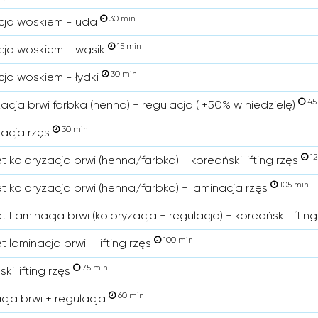
30 min
cja woskiem - uda
15 min
cja woskiem - wąsik
30 min
cja woskiem - łydki
45
acja brwi farbka (henna) + regulacja ( +50% w niedzielę)
30 min
zacja rzęs
12
 koloryzacja brwi (henna/farbka) + koreański lifting rzęs
105 min
t koloryzacja brwi (henna/farbka) + laminacja rzęs
 Laminacja brwi (koloryzacja + regulacja) + koreański liftin
100 min
 laminacja brwi + lifting rzęs
75 min
ki lifting rzęs
60 min
cja brwi + regulacja