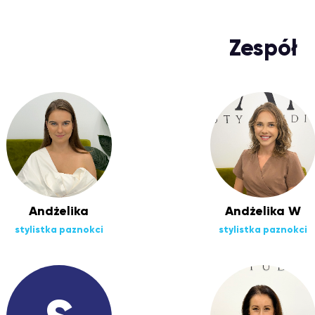
Zespół
Andżelika
Andżelika W
stylistka paznokci
stylistka paznokci