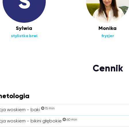
S
Sylwia
Monika
stylistka brwi
fryzjer
Cennik
etologia
15 min
cja woskiem - baki
60 min
cja woskiem - bikini głębokie