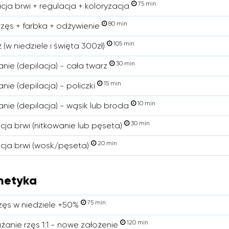
75 min
cja brwi + regulacja + koloryzacja
80 min
 rzęs + farbka + odżywienie
105 min
 (w niedziele i święta 300zł)
30 min
anie (depilacja) - cała twarz
15 min
nie (depilacja) - policzki
10 min
anie (depilacja) - wąsik lub broda
30 min
cja brwi (nitkowanie lub pęseta)
20 min
cja brwi (wosk/pęseta)
metyka
75 min
 rzęs w niedziele +50%
120 min
użanie rzęs 1:1 - nowe założenie