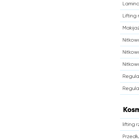
Lamina
Lifting
Makijaż
Nitkow
Nitkowa
Nitkow
Regula
Regula
Kos
lifting
Przedł