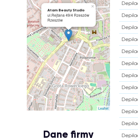
Depila
×
Atam Beauty Studio
ul.Rejtana 49/4 Rzeszów
Depilac
Rzeszów
Depila
Depila
Depila
Depila
Depila
Depila
Depila
Leaflet
Depila
Depila
Dane firmy
Depila