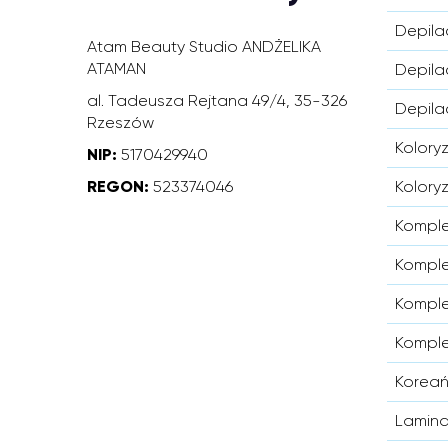
Depila
Atam Beauty Studio ANDŻELIKA
ATAMAN
Depila
al. Tadeusza Rejtana 49/4, 35-326
Depila
Rzeszów
Koloryz
NIP:
5170429940
REGON:
523374046
Kolory
Komplet
Komple
Komplet
Komplet
Koreańs
Lamina