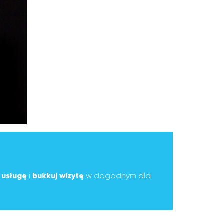
ą
usługę
i
bukkuj wizytę
w dogodnym dla