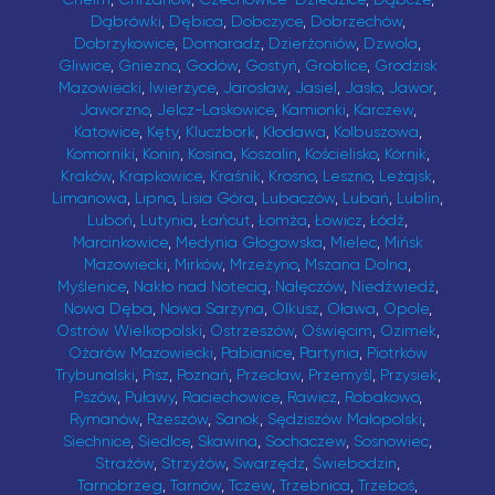
Dąbrówki
,
Dębica
,
Dobczyce
,
Dobrzechów
,
Dobrzykowice
,
Domaradz
,
Dzierżoniów
,
Dzwola
,
Gliwice
,
Gniezno
,
Godów
,
Gostyń
,
Groblice
,
Grodzisk
Mazowiecki
,
Iwierzyce
,
Jarosław
,
Jasiel
,
Jasło
,
Jawor
,
Jaworzno
,
Jelcz-Laskowice
,
Kamionki
,
Karczew
,
Katowice
,
Kęty
,
Kluczbork
,
Kłodawa
,
Kolbuszowa
,
Komorniki
,
Konin
,
Kosina
,
Koszalin
,
Kościelisko
,
Kórnik
,
Kraków
,
Krapkowice
,
Kraśnik
,
Krosno
,
Leszno
,
Leżajsk
,
Limanowa
,
Lipno
,
Lisia Góra
,
Lubaczów
,
Lubań
,
Lublin
,
Luboń
,
Lutynia
,
Łańcut
,
Łomża
,
Łowicz
,
Łódź
,
Marcinkowice
,
Medynia Głogowska
,
Mielec
,
Mińsk
Mazowiecki
,
Mirków
,
Mrzeżyno
,
Mszana Dolna
,
Myślenice
,
Nakło nad Notecią
,
Nałęczów
,
Niedźwiedź
,
Nowa Dęba
,
Nowa Sarzyna
,
Olkusz
,
Oława
,
Opole
,
Ostrów Wielkopolski
,
Ostrzeszów
,
Oświęcim
,
Ozimek
,
Ożarów Mazowiecki
,
Pabianice
,
Partynia
,
Piotrków
Trybunalski
,
Pisz
,
Poznań
,
Przecław
,
Przemyśl
,
Przysiek
,
Pszów
,
Puławy
,
Raciechowice
,
Rawicz
,
Robakowo
,
Rymanów
,
Rzeszów
,
Sanok
,
Sędziszów Małopolski
,
Siechnice
,
Siedlce
,
Skawina
,
Sochaczew
,
Sosnowiec
,
Strażów
,
Strzyżów
,
Swarzędz
,
Świebodzin
,
Tarnobrzeg
,
Tarnów
,
Tczew
,
Trzebnica
,
Trzeboś
,