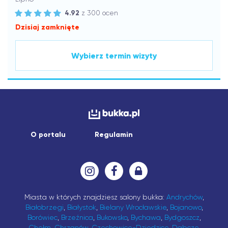
4.92
z 300 ocen
Dzisiaj zamknięte
Wybierz termin wizyty
O portalu
Regulamin
Miasta w których znajdziesz salony bukka:
Andrychów
,
Białobrzegi
,
Białystok
,
Bielany Wrocławskie
,
Bojanowo
,
Borówiec
,
Brzeźnica
,
Bukowsko
,
Bychawa
,
Bydgoszcz
,
Chełm
,
Chrzanów
,
Czechowice-Dziedzice
,
Dąbcze
,