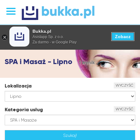
Bukka.pl
Zobacz
Asistapp Sp. z o.o.
Za darmo - w Google Play
SPA i Masaż - Lipno
1 wynik
Lokalizacja
WYCZYŚĆ
Kategoria usług
WYCZYŚĆ