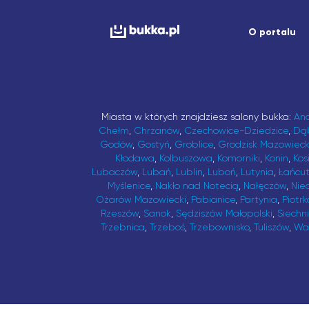
O portalu
Miasta w których znajdziesz salony bukka:
An
Chełm
,
Chrzanów
,
Czechowice-Dziedzice
,
Dą
Godów
,
Gostyń
,
Groblice
,
Grodzisk Mazowieck
Kłodawa
,
Kolbuszowa
,
Komorniki
,
Konin
,
Kos
Lubaczów
,
Lubań
,
Lublin
,
Luboń
,
Lutynia
,
Łańcu
Myślenice
,
Nakło nad Notecią
,
Nałęczów
,
Nie
Ożarów Mazowiecki
,
Pabianice
,
Partynia
,
Piotrk
Rzeszów
,
Sanok
,
Sędziszów Małopolski
,
Siechn
Trzebnica
,
Trzeboś
,
Trzebownisko
,
Tuliszów
,
Wa