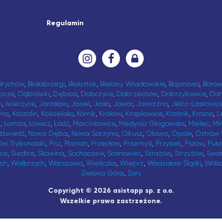
Regulamin
drychów
,
Białobrzegi
,
Białystok
,
Bielany Wrocławskie
,
Bojanowo
,
Borów
bcze
,
Dąbrówki
,
Dębica
,
Dobczyce
,
Dobrzechów
,
Dobrzykowice
,
Do
i
,
Iwierzyce
,
Jarosław
,
Jasiel
,
Jasło
,
Jawor
,
Jaworzno
,
Jelcz-Laskowic
ina
,
Koszalin
,
Kościelisko
,
Kórnik
,
Kraków
,
Krapkowice
,
Kraśnik
,
Krosno
,
L
t
,
Łomża
,
Łowicz
,
Łódź
,
Marcinkowice
,
Medynia Głogowska
,
Mielec
,
Mi
dźwiedź
,
Nowa Dęba
,
Nowa Sarzyna
,
Olkusz
,
Oława
,
Opole
,
Ostrów 
ów Trybunalski
,
Pisz
,
Poznań
,
Przecław
,
Przemyśl
,
Przysiek
,
Pszów
,
Puł
ice
,
Siedlce
,
Skawina
,
Sochaczew
,
Sosnowiec
,
Strażów
,
Strzyżów
,
Swa
ch
,
Wałbrzych
,
Warszawa
,
Wieliczka
,
Wieprz
,
Wodzisław Śląski
,
Wólk
Zielona Góra
,
Żory
Copyright © 2026 asistapp sp. z o.o.
Wszelkie prawa zastrzeżone.