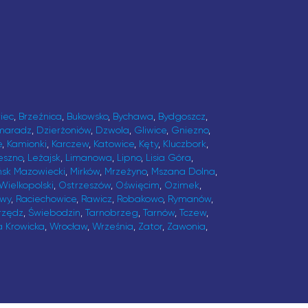
iec
,
Brzeźnica
,
Bukowsko
,
Bychawa
,
Bydgoszcz
,
maradz
,
Dzierżoniów
,
Dzwola
,
Gliwice
,
Gniezno
,
e
,
Kamionki
,
Karczew
,
Katowice
,
Kęty
,
Kluczbork
,
eszno
,
Leżajsk
,
Limanowa
,
Lipno
,
Lisia Góra
,
ńsk Mazowiecki
,
Mirków
,
Mrzeżyno
,
Mszana Dolna
,
Wielkopolski
,
Ostrzeszów
,
Oświęcim
,
Ozimek
,
awy
,
Raciechowice
,
Rawicz
,
Robakowo
,
Rymanów
,
rzędz
,
Świebodzin
,
Tarnobrzeg
,
Tarnów
,
Tczew
,
a Krowicka
,
Wrocław
,
Września
,
Zator
,
Zawonia
,