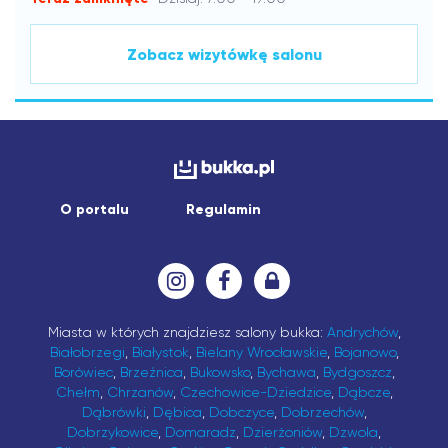
Zobacz wizytówkę salonu
O portalu
Regulamin
Miasta w których znajdziesz salony bukka:
Andrychów
,
Białobrzegi
,
Białystok
,
Bielany Wrocławskie
,
Bojanowo
,
Borówiec
,
Brzeźnica
,
Bukowsko
,
Bychawa
,
Bydgoszcz
,
Chełm
,
Chrzanów
,
Czechowice-Dziedzice
,
Dąbcze
,
Dąbrówki
,
Dębica
,
Dobczyce
,
Dobrzechów
,
Dobrzykowice
,
Domaradz
,
Dzierżoniów
,
Dzwola
,