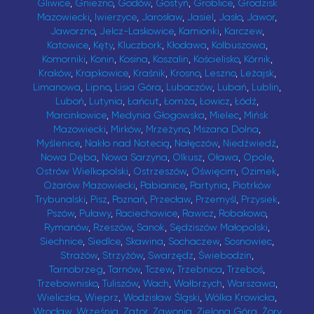
Gliwice
,
Gniezno
,
Godów
,
Gostyń
,
Groblice
,
Grodzisk
Mazowiecki
,
Iwierzyce
,
Jarosław
,
Jasiel
,
Jasło
,
Jawor
,
Jaworzno
,
Jelcz-Laskowice
,
Kamionki
,
Karczew
,
Katowice
,
Kęty
,
Kluczbork
,
Kłodawa
,
Kolbuszowa
,
Komorniki
,
Konin
,
Kosina
,
Koszalin
,
Kościelisko
,
Kórnik
,
Kraków
,
Krapkowice
,
Kraśnik
,
Krosno
,
Leszno
,
Leżajsk
,
Limanowa
,
Lipno
,
Lisia Góra
,
Lubaczów
,
Lubań
,
Lublin
,
Luboń
,
Lutynia
,
Łańcut
,
Łomża
,
Łowicz
,
Łódź
,
Marcinkowice
,
Medynia Głogowska
,
Mielec
,
Mińsk
Mazowiecki
,
Mirków
,
Mrzeżyno
,
Mszana Dolna
,
Myślenice
,
Nakło nad Notecią
,
Nałęczów
,
Niedźwiedź
,
Nowa Dęba
,
Nowa Sarzyna
,
Olkusz
,
Oława
,
Opole
,
Ostrów Wielkopolski
,
Ostrzeszów
,
Oświęcim
,
Ozimek
,
Ożarów Mazowiecki
,
Pabianice
,
Partynia
,
Piotrków
Trybunalski
,
Pisz
,
Poznań
,
Przecław
,
Przemyśl
,
Przysiek
,
Pszów
,
Puławy
,
Raciechowice
,
Rawicz
,
Robakowo
,
Rymanów
,
Rzeszów
,
Sanok
,
Sędziszów Małopolski
,
Siechnice
,
Siedlce
,
Skawina
,
Sochaczew
,
Sosnowiec
,
Strażów
,
Strzyżów
,
Swarzędz
,
Świebodzin
,
Tarnobrzeg
,
Tarnów
,
Tczew
,
Trzebnica
,
Trzeboś
,
Trzebownisko
,
Tuliszów
,
Wach
,
Wałbrzych
,
Warszawa
,
Wieliczka
,
Wieprz
,
Wodzisław Śląski
,
Wólka Krowicka
,
Wrocław
,
Września
,
Zator
,
Zawonia
,
Zielona Góra
,
Żory