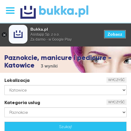
Bukka.pl
Zobacz
Asistapp Sp. z o.o.
Za darmo - w Google Play
Paznokcie, manicure i pedicure -
Katowice
3 wyniki
Lokalizacja
WYCZYŚĆ
Kategoria usług
WYCZYŚĆ