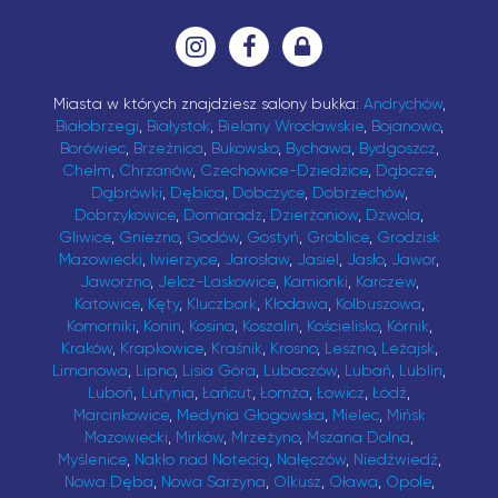
Miasta w których znajdziesz salony bukka:
Andrychów
,
Białobrzegi
,
Białystok
,
Bielany Wrocławskie
,
Bojanowo
,
Borówiec
,
Brzeźnica
,
Bukowsko
,
Bychawa
,
Bydgoszcz
,
Chełm
,
Chrzanów
,
Czechowice-Dziedzice
,
Dąbcze
,
Dąbrówki
,
Dębica
,
Dobczyce
,
Dobrzechów
,
Dobrzykowice
,
Domaradz
,
Dzierżoniów
,
Dzwola
,
Gliwice
,
Gniezno
,
Godów
,
Gostyń
,
Groblice
,
Grodzisk
Mazowiecki
,
Iwierzyce
,
Jarosław
,
Jasiel
,
Jasło
,
Jawor
,
Jaworzno
,
Jelcz-Laskowice
,
Kamionki
,
Karczew
,
Katowice
,
Kęty
,
Kluczbork
,
Kłodawa
,
Kolbuszowa
,
Komorniki
,
Konin
,
Kosina
,
Koszalin
,
Kościelisko
,
Kórnik
,
Kraków
,
Krapkowice
,
Kraśnik
,
Krosno
,
Leszno
,
Leżajsk
,
Limanowa
,
Lipno
,
Lisia Góra
,
Lubaczów
,
Lubań
,
Lublin
,
Luboń
,
Lutynia
,
Łańcut
,
Łomża
,
Łowicz
,
Łódź
,
Marcinkowice
,
Medynia Głogowska
,
Mielec
,
Mińsk
Mazowiecki
,
Mirków
,
Mrzeżyno
,
Mszana Dolna
,
Myślenice
,
Nakło nad Notecią
,
Nałęczów
,
Niedźwiedź
,
Nowa Dęba
,
Nowa Sarzyna
,
Olkusz
,
Oława
,
Opole
,