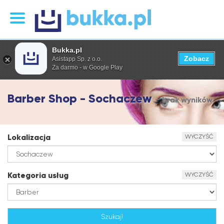
Bukka.pl
Zobacz
Asistapp Sp. z o.o.
Za darmo - w Google Play
Barber Shop - Sochaczew
brak wyników
Lokalizacja
WYCZYŚĆ
Kategoria usług
WYCZYŚĆ