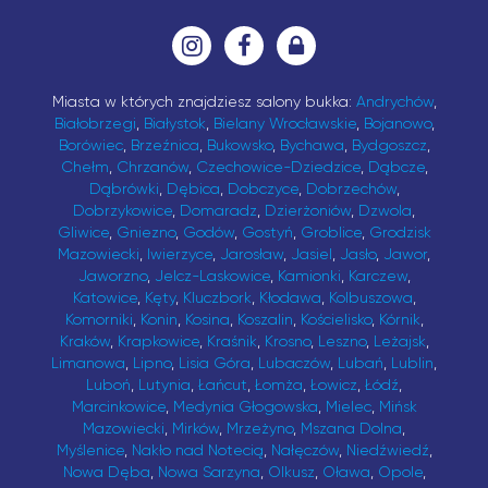
Miasta w których znajdziesz salony bukka:
Andrychów
,
Białobrzegi
,
Białystok
,
Bielany Wrocławskie
,
Bojanowo
,
Borówiec
,
Brzeźnica
,
Bukowsko
,
Bychawa
,
Bydgoszcz
,
Chełm
,
Chrzanów
,
Czechowice-Dziedzice
,
Dąbcze
,
Dąbrówki
,
Dębica
,
Dobczyce
,
Dobrzechów
,
Dobrzykowice
,
Domaradz
,
Dzierżoniów
,
Dzwola
,
Gliwice
,
Gniezno
,
Godów
,
Gostyń
,
Groblice
,
Grodzisk
Mazowiecki
,
Iwierzyce
,
Jarosław
,
Jasiel
,
Jasło
,
Jawor
,
Jaworzno
,
Jelcz-Laskowice
,
Kamionki
,
Karczew
,
Katowice
,
Kęty
,
Kluczbork
,
Kłodawa
,
Kolbuszowa
,
Komorniki
,
Konin
,
Kosina
,
Koszalin
,
Kościelisko
,
Kórnik
,
Kraków
,
Krapkowice
,
Kraśnik
,
Krosno
,
Leszno
,
Leżajsk
,
Limanowa
,
Lipno
,
Lisia Góra
,
Lubaczów
,
Lubań
,
Lublin
,
Luboń
,
Lutynia
,
Łańcut
,
Łomża
,
Łowicz
,
Łódź
,
Marcinkowice
,
Medynia Głogowska
,
Mielec
,
Mińsk
Mazowiecki
,
Mirków
,
Mrzeżyno
,
Mszana Dolna
,
Myślenice
,
Nakło nad Notecią
,
Nałęczów
,
Niedźwiedź
,
Nowa Dęba
,
Nowa Sarzyna
,
Olkusz
,
Oława
,
Opole
,