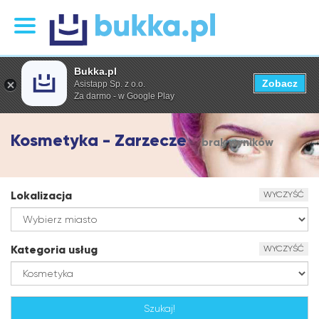
Bukka.pl
Zobacz
Asistapp Sp. z o.o.
Za darmo - w Google Play
Kosmetyka - Zarzecze
brak wyników
Lokalizacja
WYCZYŚĆ
Kategoria usług
WYCZYŚĆ