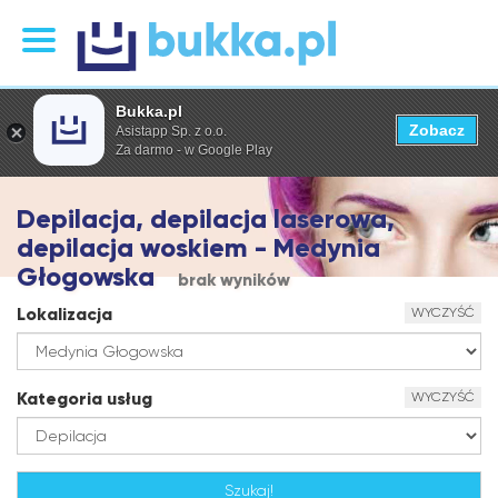
Bukka.pl
Zobacz
Asistapp Sp. z o.o.
Za darmo - w Google Play
Depilacja, depilacja laserowa,
depilacja woskiem - Medynia
Głogowska
brak wyników
Lokalizacja
WYCZYŚĆ
Kategoria usług
WYCZYŚĆ