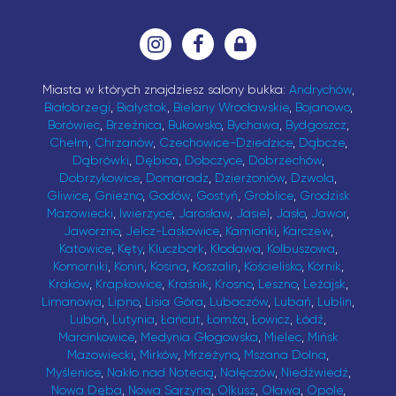
Miasta w których znajdziesz salony bukka:
Andrychów
,
Białobrzegi
,
Białystok
,
Bielany Wrocławskie
,
Bojanowo
,
Borówiec
,
Brzeźnica
,
Bukowsko
,
Bychawa
,
Bydgoszcz
,
Chełm
,
Chrzanów
,
Czechowice-Dziedzice
,
Dąbcze
,
Dąbrówki
,
Dębica
,
Dobczyce
,
Dobrzechów
,
Dobrzykowice
,
Domaradz
,
Dzierżoniów
,
Dzwola
,
Gliwice
,
Gniezno
,
Godów
,
Gostyń
,
Groblice
,
Grodzisk
Mazowiecki
,
Iwierzyce
,
Jarosław
,
Jasiel
,
Jasło
,
Jawor
,
Jaworzno
,
Jelcz-Laskowice
,
Kamionki
,
Karczew
,
Katowice
,
Kęty
,
Kluczbork
,
Kłodawa
,
Kolbuszowa
,
Komorniki
,
Konin
,
Kosina
,
Koszalin
,
Kościelisko
,
Kórnik
,
Kraków
,
Krapkowice
,
Kraśnik
,
Krosno
,
Leszno
,
Leżajsk
,
Limanowa
,
Lipno
,
Lisia Góra
,
Lubaczów
,
Lubań
,
Lublin
,
Luboń
,
Lutynia
,
Łańcut
,
Łomża
,
Łowicz
,
Łódź
,
Marcinkowice
,
Medynia Głogowska
,
Mielec
,
Mińsk
Mazowiecki
,
Mirków
,
Mrzeżyno
,
Mszana Dolna
,
Myślenice
,
Nakło nad Notecią
,
Nałęczów
,
Niedźwiedź
,
Nowa Dęba
,
Nowa Sarzyna
,
Olkusz
,
Oława
,
Opole
,