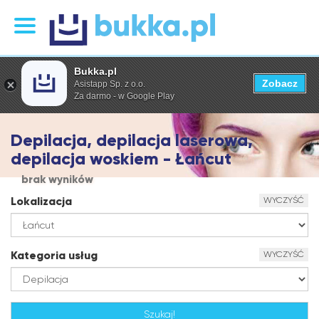
Bukka.pl
Zobacz
Asistapp Sp. z o.o.
Za darmo - w Google Play
Depilacja, depilacja laserowa,
depilacja woskiem - Łańcut
brak wyników
Lokalizacja
WYCZYŚĆ
Kategoria usług
WYCZYŚĆ