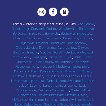
Miasta w których znajdziesz salony bukka:
Andrychów
,
Białobrzegi
,
Białystok
,
Bielany Wrocławskie
,
Bojanowo
,
Borówiec
,
Brzeźnica
,
Bukowsko
,
Bychawa
,
Bydgoszcz
,
Chełm
,
Chrzanów
,
Czechowice-Dziedzice
,
Dąbcze
,
Dąbrówki
,
Dębica
,
Dobczyce
,
Dobrzechów
,
Dobrzykowice
,
Domaradz
,
Dzierżoniów
,
Dzwola
,
Gliwice
,
Gniezno
,
Godów
,
Gostyń
,
Groblice
,
Grodzisk
Mazowiecki
,
Iwierzyce
,
Jarosław
,
Jasiel
,
Jasło
,
Jawor
,
Jaworzno
,
Jelcz-Laskowice
,
Kamionki
,
Karczew
,
Katowice
,
Kęty
,
Kluczbork
,
Kłodawa
,
Kolbuszowa
,
Komorniki
,
Konin
,
Kosina
,
Koszalin
,
Kościelisko
,
Kórnik
,
Kraków
,
Krapkowice
,
Kraśnik
,
Krosno
,
Leszno
,
Leżajsk
,
Limanowa
,
Lipno
,
Lisia Góra
,
Lubaczów
,
Lubań
,
Lublin
,
Luboń
,
Lutynia
,
Łańcut
,
Łomża
,
Łowicz
,
Łódź
,
Marcinkowice
,
Medynia Głogowska
,
Mielec
,
Mińsk
Mazowiecki
,
Mirków
,
Mrzeżyno
,
Mszana Dolna
,
Myślenice
,
Nakło nad Notecią
,
Nałęczów
,
Niedźwiedź
,
Nowa Dęba
,
Nowa Sarzyna
,
Olkusz
,
Oława
,
Opole
,