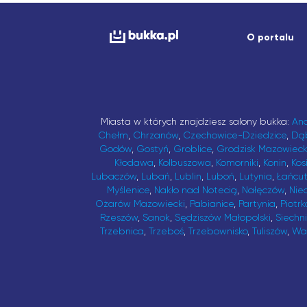
O portalu
Miasta w których znajdziesz salony bukka:
An
Chełm
,
Chrzanów
,
Czechowice-Dziedzice
,
Dą
Godów
,
Gostyń
,
Groblice
,
Grodzisk Mazowieck
Kłodawa
,
Kolbuszowa
,
Komorniki
,
Konin
,
Kos
Lubaczów
,
Lubań
,
Lublin
,
Luboń
,
Lutynia
,
Łańcu
Myślenice
,
Nakło nad Notecią
,
Nałęczów
,
Nie
Ożarów Mazowiecki
,
Pabianice
,
Partynia
,
Piotrk
Rzeszów
,
Sanok
,
Sędziszów Małopolski
,
Siechn
Trzebnica
,
Trzeboś
,
Trzebownisko
,
Tuliszów
,
Wa