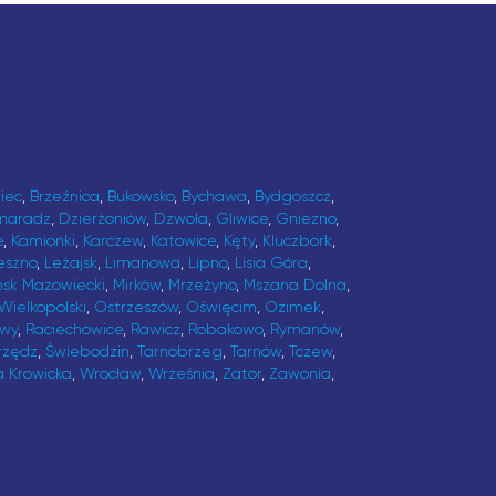
iec
,
Brzeźnica
,
Bukowsko
,
Bychawa
,
Bydgoszcz
,
maradz
,
Dzierżoniów
,
Dzwola
,
Gliwice
,
Gniezno
,
e
,
Kamionki
,
Karczew
,
Katowice
,
Kęty
,
Kluczbork
,
eszno
,
Leżajsk
,
Limanowa
,
Lipno
,
Lisia Góra
,
ńsk Mazowiecki
,
Mirków
,
Mrzeżyno
,
Mszana Dolna
,
Wielkopolski
,
Ostrzeszów
,
Oświęcim
,
Ozimek
,
awy
,
Raciechowice
,
Rawicz
,
Robakowo
,
Rymanów
,
rzędz
,
Świebodzin
,
Tarnobrzeg
,
Tarnów
,
Tczew
,
a Krowicka
,
Wrocław
,
Września
,
Zator
,
Zawonia
,