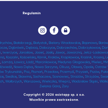
Regulamin
drychów
,
Białobrzegi
,
Białystok
,
Bielany Wrocławskie
,
Bojanowo
,
Borów
bcze
,
Dąbrówki
,
Dębica
,
Dobczyce
,
Dobrzechów
,
Dobrzykowice
,
Do
i
,
Iwierzyce
,
Jarosław
,
Jasiel
,
Jasło
,
Jawor
,
Jaworzno
,
Jelcz-Laskowic
ina
,
Koszalin
,
Kościelisko
,
Kórnik
,
Kraków
,
Krapkowice
,
Kraśnik
,
Krosno
,
L
t
,
Łomża
,
Łowicz
,
Łódź
,
Marcinkowice
,
Medynia Głogowska
,
Mielec
,
Mi
dźwiedź
,
Nowa Dęba
,
Nowa Sarzyna
,
Olkusz
,
Oława
,
Opole
,
Ostrów 
ów Trybunalski
,
Pisz
,
Poznań
,
Przecław
,
Przemyśl
,
Przysiek
,
Pszów
,
Puł
ice
,
Siedlce
,
Skawina
,
Sochaczew
,
Sosnowiec
,
Strażów
,
Strzyżów
,
Swa
ch
,
Wałbrzych
,
Warszawa
,
Wieliczka
,
Wieprz
,
Wodzisław Śląski
,
Wólk
Zielona Góra
,
Żory
Copyright © 2026 asistapp sp. z o.o.
Wszelkie prawa zastrzeżone.