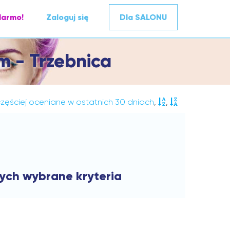
darmo!
Zaloguj się
Dla SALONU
m - Trzebnica
zęściej oceniane w ostatnich 30 dniach
,
,
cych wybrane kryteria