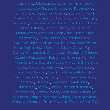
Jaworzno
,
Jelcz-Laskowice
,
Kamionki
,
Karczew
,
Katowice
,
Kęty
,
Kluczbork
,
Kłodawa
,
Kolbuszowa
,
Komorniki
,
Konin
,
Kosina
,
Koszalin
,
Kościelisko
,
Kórnik
,
Kraków
,
Krapkowice
,
Kraśnik
,
Krosno
,
Leszno
,
Leżajsk
,
Limanowa
,
Lipno
,
Lisia Góra
,
Lubaczów
,
Lubań
,
Lublin
,
Luboń
,
Lutynia
,
Łańcut
,
Łomża
,
Łowicz
,
Łódź
,
Marcinkowice
,
Medynia Głogowska
,
Mielec
,
Mińsk
Mazowiecki
,
Mirków
,
Mrzeżyno
,
Mszana Dolna
,
Myślenice
,
Nakło nad Notecią
,
Nałęczów
,
Niedźwiedź
,
Nowa Dęba
,
Nowa Sarzyna
,
Olkusz
,
Oława
,
Opole
,
Ostrów Wielkopolski
,
Ostrzeszów
,
Oświęcim
,
Ozimek
,
Ożarów Mazowiecki
,
Pabianice
,
Partynia
,
Piotrków
Trybunalski
,
Pisz
,
Poznań
,
Przecław
,
Przemyśl
,
Przysiek
,
Pszów
,
Puławy
,
Raciechowice
,
Rawicz
,
Robakowo
,
Rymanów
,
Rzeszów
,
Sanok
,
Sędziszów Małopolski
,
Siechnice
,
Siedlce
,
Skawina
,
Sochaczew
,
Sosnowiec
,
Strażów
,
Strzyżów
,
Swarzędz
,
Świebodzin
,
Tarnobrzeg
,
Tarnów
,
Tczew
,
Trzebnica
,
Trzeboś
,
Trzebownisko
,
Tuliszów
,
Wach
,
Wałbrzych
,
Warszawa
,
Wieliczka
,
Wieprz
,
Wodzisław Śląski
,
Wólka Krowicka
,
Wrocław
,
Września
,
Zator
,
Zawonia
,
Zielona Góra
,
Żory