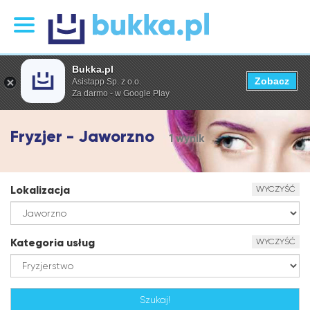
Bukka.pl
Zobacz
Asistapp Sp. z o.o.
Za darmo - w Google Play
Fryzjer - Jaworzno
1 wynik
Lokalizacja
WYCZYŚĆ
Kategoria usług
WYCZYŚĆ