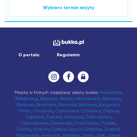
Wybierz termin wizyty
O portalu
Regulamin
Miasta w których znajdziesz salony bukka:
Andrychów
,
Białobrzegi
,
Białystok
,
Bielany Wrocławskie
,
Bojanowo
,
Borówiec
,
Brzeźnica
,
Bukowsko
,
Bychawa
,
Bydgoszcz
,
Chełm
,
Chrzanów
,
Czechowice-Dziedzice
,
Dąbcze
,
Dąbrówki
,
Dębica
,
Dobczyce
,
Dobrzechów
,
Dobrzykowice
,
Domaradz
,
Dzierżoniów
,
Dzwola
,
Gliwice
,
Gniezno
,
Godów
,
Gostyń
,
Groblice
,
Grodzisk
Mazowiecki
,
Iwierzyce
,
Jarosław
,
Jasiel
,
Jasło
,
Jawor
,