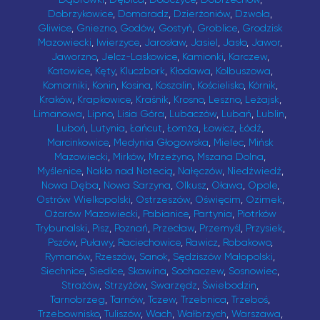
Dobrzykowice
,
Domaradz
,
Dzierżoniów
,
Dzwola
,
Gliwice
,
Gniezno
,
Godów
,
Gostyń
,
Groblice
,
Grodzisk
Mazowiecki
,
Iwierzyce
,
Jarosław
,
Jasiel
,
Jasło
,
Jawor
,
Jaworzno
,
Jelcz-Laskowice
,
Kamionki
,
Karczew
,
Katowice
,
Kęty
,
Kluczbork
,
Kłodawa
,
Kolbuszowa
,
Komorniki
,
Konin
,
Kosina
,
Koszalin
,
Kościelisko
,
Kórnik
,
Kraków
,
Krapkowice
,
Kraśnik
,
Krosno
,
Leszno
,
Leżajsk
,
Limanowa
,
Lipno
,
Lisia Góra
,
Lubaczów
,
Lubań
,
Lublin
,
Luboń
,
Lutynia
,
Łańcut
,
Łomża
,
Łowicz
,
Łódź
,
Marcinkowice
,
Medynia Głogowska
,
Mielec
,
Mińsk
Mazowiecki
,
Mirków
,
Mrzeżyno
,
Mszana Dolna
,
Myślenice
,
Nakło nad Notecią
,
Nałęczów
,
Niedźwiedź
,
Nowa Dęba
,
Nowa Sarzyna
,
Olkusz
,
Oława
,
Opole
,
Ostrów Wielkopolski
,
Ostrzeszów
,
Oświęcim
,
Ozimek
,
Ożarów Mazowiecki
,
Pabianice
,
Partynia
,
Piotrków
Trybunalski
,
Pisz
,
Poznań
,
Przecław
,
Przemyśl
,
Przysiek
,
Pszów
,
Puławy
,
Raciechowice
,
Rawicz
,
Robakowo
,
Rymanów
,
Rzeszów
,
Sanok
,
Sędziszów Małopolski
,
Siechnice
,
Siedlce
,
Skawina
,
Sochaczew
,
Sosnowiec
,
Strażów
,
Strzyżów
,
Swarzędz
,
Świebodzin
,
Tarnobrzeg
,
Tarnów
,
Tczew
,
Trzebnica
,
Trzeboś
,
Trzebownisko
,
Tuliszów
,
Wach
,
Wałbrzych
,
Warszawa
,