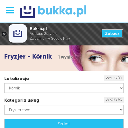
Bukka.pl
Zobacz
Asistapp Sp. z o.o.
Za darmo - w Google Play
Fryzjer - Kórnik
1 wynik
Lokalizacja
WYCZYŚĆ
Kategoria usług
WYCZYŚĆ