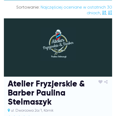
Sortowanie:
Najczęściej oceniane w ostatnich 30
dniach
,
,
Atelier Fryzjerskie &
Barber Paulina
Stelmaszyk
ul. Dworcowa 2a/1, Kórnik