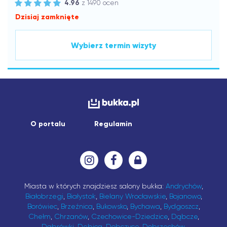
4.96
z 1490 ocen
Dzisiaj zamknięte
Wybierz termin wizyty
O portalu
Regulamin
Miasta w których znajdziesz salony bukka:
Andrychów
,
Białobrzegi
,
Białystok
,
Bielany Wrocławskie
,
Bojanowo
,
Borówiec
,
Brzeźnica
,
Bukowsko
,
Bychawa
,
Bydgoszcz
,
Chełm
,
Chrzanów
,
Czechowice-Dziedzice
,
Dąbcze
,
Dąbrówki
,
Dębica
,
Dobczyce
,
Dobrzechów
,