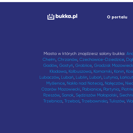
O portalu
Miasta w których znajdziesz salony bukka:
An
Chełm
,
Chrzanów
,
Czechowice-Dziedzice
,
Dą
Godów
,
Gostyń
,
Groblice
,
Grodzisk Mazowieck
Kłodawa
,
Kolbuszowa
,
Komorniki
,
Konin
,
Kos
Lubaczów
,
Lubań
,
Lublin
,
Luboń
,
Lutynia
,
Łańcu
Myślenice
,
Nakło nad Notecią
,
Nałęczów
,
Nie
Ożarów Mazowiecki
,
Pabianice
,
Partynia
,
Piotrk
Rzeszów
,
Sanok
,
Sędziszów Małopolski
,
Siechn
Trzebnica
,
Trzeboś
,
Trzebownisko
,
Tuliszów
,
Wa