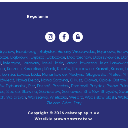
Regulamin
drychów
,
Białobrzegi
,
Białystok
,
Bielany Wrocławskie
,
Bojanowo
,
Borów
bcze
,
Dąbrówki
,
Dębica
,
Dobczyce
,
Dobrzechów
,
Dobrzykowice
,
Do
i
,
Iwierzyce
,
Jarosław
,
Jasiel
,
Jasło
,
Jawor
,
Jaworzno
,
Jelcz-Laskowic
ina
,
Koszalin
,
Kościelisko
,
Kórnik
,
Kraków
,
Krapkowice
,
Kraśnik
,
Krosno
,
L
t
,
Łomża
,
Łowicz
,
Łódź
,
Marcinkowice
,
Medynia Głogowska
,
Mielec
,
Mi
dźwiedź
,
Nowa Dęba
,
Nowa Sarzyna
,
Olkusz
,
Oława
,
Opole
,
Ostrów 
ów Trybunalski
,
Pisz
,
Poznań
,
Przecław
,
Przemyśl
,
Przysiek
,
Pszów
,
Puł
ice
,
Siedlce
,
Skawina
,
Sochaczew
,
Sosnowiec
,
Strażów
,
Strzyżów
,
Swa
ch
,
Wałbrzych
,
Warszawa
,
Wieliczka
,
Wieprz
,
Wodzisław Śląski
,
Wólk
Zielona Góra
,
Żory
Copyright © 2026 asistapp sp. z o.o.
Wszelkie prawa zastrzeżone.