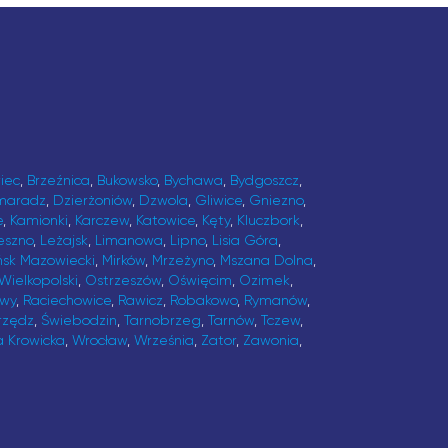
iec
,
Brzeźnica
,
Bukowsko
,
Bychawa
,
Bydgoszcz
,
maradz
,
Dzierżoniów
,
Dzwola
,
Gliwice
,
Gniezno
,
e
,
Kamionki
,
Karczew
,
Katowice
,
Kęty
,
Kluczbork
,
eszno
,
Leżajsk
,
Limanowa
,
Lipno
,
Lisia Góra
,
ńsk Mazowiecki
,
Mirków
,
Mrzeżyno
,
Mszana Dolna
,
Wielkopolski
,
Ostrzeszów
,
Oświęcim
,
Ozimek
,
awy
,
Raciechowice
,
Rawicz
,
Robakowo
,
Rymanów
,
rzędz
,
Świebodzin
,
Tarnobrzeg
,
Tarnów
,
Tczew
,
a Krowicka
,
Wrocław
,
Września
,
Zator
,
Zawonia
,