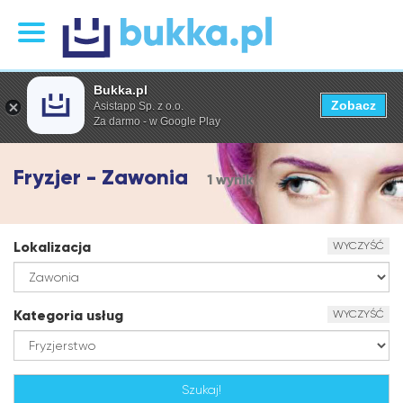
Bukka.pl
Zobacz
Asistapp Sp. z o.o.
Za darmo - w Google Play
Fryzjer - Zawonia
1 wynik
Lokalizacja
WYCZYŚĆ
Kategoria usług
WYCZYŚĆ