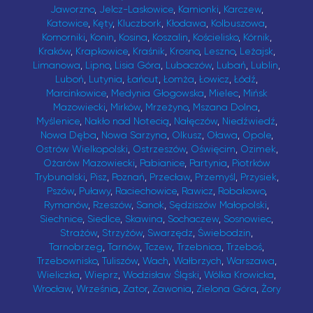
Jaworzno
,
Jelcz-Laskowice
,
Kamionki
,
Karczew
,
Katowice
,
Kęty
,
Kluczbork
,
Kłodawa
,
Kolbuszowa
,
Komorniki
,
Konin
,
Kosina
,
Koszalin
,
Kościelisko
,
Kórnik
,
Kraków
,
Krapkowice
,
Kraśnik
,
Krosno
,
Leszno
,
Leżajsk
,
Limanowa
,
Lipno
,
Lisia Góra
,
Lubaczów
,
Lubań
,
Lublin
,
Luboń
,
Lutynia
,
Łańcut
,
Łomża
,
Łowicz
,
Łódź
,
Marcinkowice
,
Medynia Głogowska
,
Mielec
,
Mińsk
Mazowiecki
,
Mirków
,
Mrzeżyno
,
Mszana Dolna
,
Myślenice
,
Nakło nad Notecią
,
Nałęczów
,
Niedźwiedź
,
Nowa Dęba
,
Nowa Sarzyna
,
Olkusz
,
Oława
,
Opole
,
Ostrów Wielkopolski
,
Ostrzeszów
,
Oświęcim
,
Ozimek
,
Ożarów Mazowiecki
,
Pabianice
,
Partynia
,
Piotrków
Trybunalski
,
Pisz
,
Poznań
,
Przecław
,
Przemyśl
,
Przysiek
,
Pszów
,
Puławy
,
Raciechowice
,
Rawicz
,
Robakowo
,
Rymanów
,
Rzeszów
,
Sanok
,
Sędziszów Małopolski
,
Siechnice
,
Siedlce
,
Skawina
,
Sochaczew
,
Sosnowiec
,
Strażów
,
Strzyżów
,
Swarzędz
,
Świebodzin
,
Tarnobrzeg
,
Tarnów
,
Tczew
,
Trzebnica
,
Trzeboś
,
Trzebownisko
,
Tuliszów
,
Wach
,
Wałbrzych
,
Warszawa
,
Wieliczka
,
Wieprz
,
Wodzisław Śląski
,
Wólka Krowicka
,
Wrocław
,
Września
,
Zator
,
Zawonia
,
Zielona Góra
,
Żory