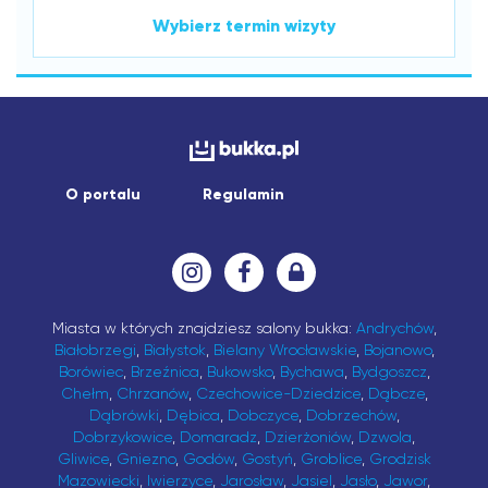
Wybierz termin wizyty
O portalu
Regulamin
Miasta w których znajdziesz salony bukka:
Andrychów
,
Białobrzegi
,
Białystok
,
Bielany Wrocławskie
,
Bojanowo
,
Borówiec
,
Brzeźnica
,
Bukowsko
,
Bychawa
,
Bydgoszcz
,
Chełm
,
Chrzanów
,
Czechowice-Dziedzice
,
Dąbcze
,
Dąbrówki
,
Dębica
,
Dobczyce
,
Dobrzechów
,
Dobrzykowice
,
Domaradz
,
Dzierżoniów
,
Dzwola
,
Gliwice
,
Gniezno
,
Godów
,
Gostyń
,
Groblice
,
Grodzisk
Mazowiecki
,
Iwierzyce
,
Jarosław
,
Jasiel
,
Jasło
,
Jawor
,