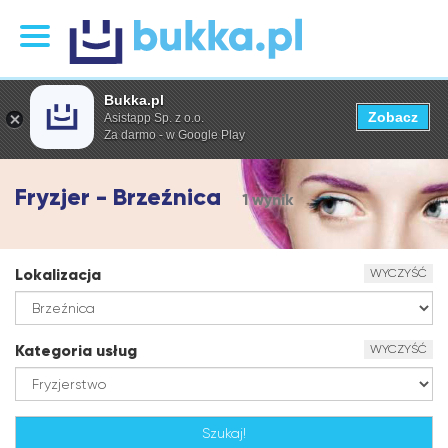
Bukka.pl
Zobacz
Asistapp Sp. z o.o.
Za darmo - w Google Play
Fryzjer - Brzeźnica
1 wynik
Lokalizacja
WYCZYŚĆ
Kategoria usług
WYCZYŚĆ