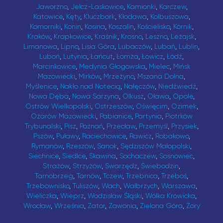
Jaworzno
,
Jelcz-Laskowice
,
Kamionki
,
Karczew
,
Katowice
,
Kęty
,
Kluczbork
,
Kłodawa
,
Kolbuszowa
,
Komorniki
,
Konin
,
Kosina
,
Koszalin
,
Kościelisko
,
Kórnik
,
Kraków
,
Krapkowice
,
Kraśnik
,
Krosno
,
Leszno
,
Leżajsk
,
Limanowa
,
Lipno
,
Lisia Góra
,
Lubaczów
,
Lubań
,
Lublin
,
Luboń
,
Lutynia
,
Łańcut
,
Łomża
,
Łowicz
,
Łódź
,
Marcinkowice
,
Medynia Głogowska
,
Mielec
,
Mińsk
Mazowiecki
,
Mirków
,
Mrzeżyno
,
Mszana Dolna
,
Myślenice
,
Nakło nad Notecią
,
Nałęczów
,
Niedźwiedź
,
Nowa Dęba
,
Nowa Sarzyna
,
Olkusz
,
Oława
,
Opole
,
Ostrów Wielkopolski
,
Ostrzeszów
,
Oświęcim
,
Ozimek
,
Ożarów Mazowiecki
,
Pabianice
,
Partynia
,
Piotrków
Trybunalski
,
Pisz
,
Poznań
,
Przecław
,
Przemyśl
,
Przysiek
,
Pszów
,
Puławy
,
Raciechowice
,
Rawicz
,
Robakowo
,
Rymanów
,
Rzeszów
,
Sanok
,
Sędziszów Małopolski
,
Siechnice
,
Siedlce
,
Skawina
,
Sochaczew
,
Sosnowiec
,
Strażów
,
Strzyżów
,
Swarzędz
,
Świebodzin
,
Tarnobrzeg
,
Tarnów
,
Tczew
,
Trzebnica
,
Trzeboś
,
Trzebownisko
,
Tuliszów
,
Wach
,
Wałbrzych
,
Warszawa
,
Wieliczka
,
Wieprz
,
Wodzisław Śląski
,
Wólka Krowicka
,
Wrocław
,
Września
,
Zator
,
Zawonia
,
Zielona Góra
,
Żory