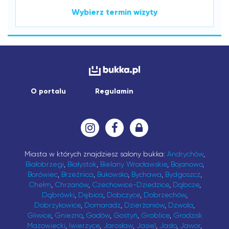
Wybierz termin wizyty
O portalu
Regulamin
Miasta w których znajdziesz salony bukka:
Andrychów
,
Białobrzegi
,
Białystok
,
Bielany Wrocławskie
,
Bojanowo
,
Borówiec
,
Brzeźnica
,
Bukowsko
,
Bychawa
,
Bydgoszcz
,
Chełm
,
Chrzanów
,
Czechowice-Dziedzice
,
Dąbcze
,
Dąbrówki
,
Dębica
,
Dobczyce
,
Dobrzechów
,
Dobrzykowice
,
Domaradz
,
Dzierżoniów
,
Dzwola
,
Gliwice
,
Gniezno
,
Godów
,
Gostyń
,
Groblice
,
Grodzisk
Mazowiecki
,
Iwierzyce
,
Jarosław
,
Jasiel
,
Jasło
,
Jawor
,