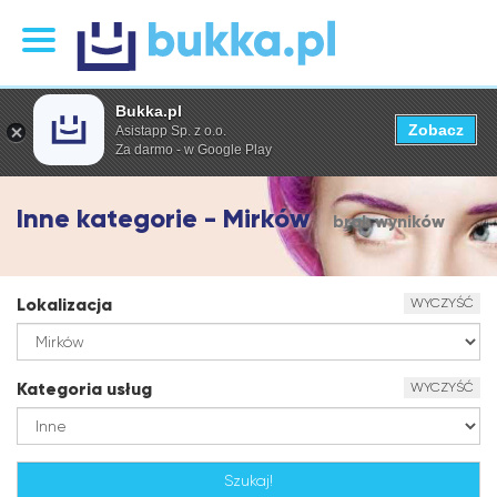
Bukka.pl
Zobacz
Asistapp Sp. z o.o.
Za darmo - w Google Play
Inne kategorie - Mirków
brak wyników
Lokalizacja
WYCZYŚĆ
Kategoria usług
WYCZYŚĆ