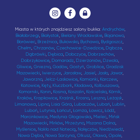
Miasta w których znajdziesz salony bukka:
Andrychów
,
Białobrzegi
,
Białystok
,
Bielany Wrocławskie
,
Bojanowo
,
Borówiec
,
Brzeźnica
,
Bukowsko
,
Bychawa
,
Bydgoszcz
,
Chełm
,
Chrzanów
,
Czechowice-Dziedzice
,
Dąbcze
,
Dąbrówki
,
Dębica
,
Dobczyce
,
Dobrzechów
,
Dobrzykowice
,
Domaradz
,
Dzierżoniów
,
Dzwola
,
Gliwice
,
Gniezno
,
Godów
,
Gostyń
,
Groblice
,
Grodzisk
Mazowiecki
,
Iwierzyce
,
Jarosław
,
Jasiel
,
Jasło
,
Jawor
,
Jaworzno
,
Jelcz-Laskowice
,
Kamionki
,
Karczew
,
Katowice
,
Kęty
,
Kluczbork
,
Kłodawa
,
Kolbuszowa
,
Komorniki
,
Konin
,
Kosina
,
Koszalin
,
Kościelisko
,
Kórnik
,
Kraków
,
Krapkowice
,
Kraśnik
,
Krosno
,
Leszno
,
Leżajsk
,
Limanowa
,
Lipno
,
Lisia Góra
,
Lubaczów
,
Lubań
,
Lublin
,
Luboń
,
Lutynia
,
Łańcut
,
Łomża
,
Łowicz
,
Łódź
,
Marcinkowice
,
Medynia Głogowska
,
Mielec
,
Mińsk
Mazowiecki
,
Mirków
,
Mrzeżyno
,
Mszana Dolna
,
Myślenice
,
Nakło nad Notecią
,
Nałęczów
,
Niedźwiedź
,
Nowa Dęba
,
Nowa Sarzyna
,
Olkusz
,
Oława
,
Opole
,