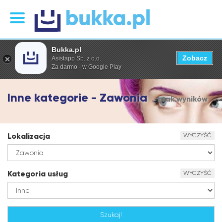
Bukka.pl
Zobacz
Asistapp Sp. z o.o.
Za darmo - w Google Play
Inne kategorie - Zawonia
brak wyników
Lokalizacja
WYCZYŚĆ
Kategoria usług
WYCZYŚĆ