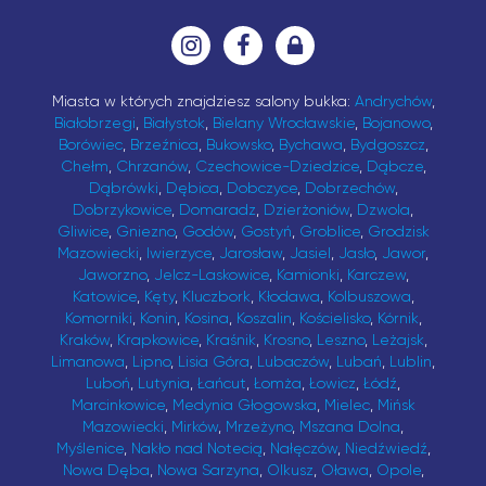
Miasta w których znajdziesz salony bukka:
Andrychów
,
Białobrzegi
,
Białystok
,
Bielany Wrocławskie
,
Bojanowo
,
Borówiec
,
Brzeźnica
,
Bukowsko
,
Bychawa
,
Bydgoszcz
,
Chełm
,
Chrzanów
,
Czechowice-Dziedzice
,
Dąbcze
,
Dąbrówki
,
Dębica
,
Dobczyce
,
Dobrzechów
,
Dobrzykowice
,
Domaradz
,
Dzierżoniów
,
Dzwola
,
Gliwice
,
Gniezno
,
Godów
,
Gostyń
,
Groblice
,
Grodzisk
Mazowiecki
,
Iwierzyce
,
Jarosław
,
Jasiel
,
Jasło
,
Jawor
,
Jaworzno
,
Jelcz-Laskowice
,
Kamionki
,
Karczew
,
Katowice
,
Kęty
,
Kluczbork
,
Kłodawa
,
Kolbuszowa
,
Komorniki
,
Konin
,
Kosina
,
Koszalin
,
Kościelisko
,
Kórnik
,
Kraków
,
Krapkowice
,
Kraśnik
,
Krosno
,
Leszno
,
Leżajsk
,
Limanowa
,
Lipno
,
Lisia Góra
,
Lubaczów
,
Lubań
,
Lublin
,
Luboń
,
Lutynia
,
Łańcut
,
Łomża
,
Łowicz
,
Łódź
,
Marcinkowice
,
Medynia Głogowska
,
Mielec
,
Mińsk
Mazowiecki
,
Mirków
,
Mrzeżyno
,
Mszana Dolna
,
Myślenice
,
Nakło nad Notecią
,
Nałęczów
,
Niedźwiedź
,
Nowa Dęba
,
Nowa Sarzyna
,
Olkusz
,
Oława
,
Opole
,