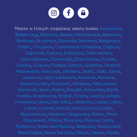
Miasta w których znajdziesz salony bukka:
Andrychów
,
Białobrzegi
,
Białystok
,
Bielany Wrocławskie
,
Bojanowo
,
Borówiec
,
Brzeźnica
,
Bukowsko
,
Bychawa
,
Bydgoszcz
,
Chełm
,
Chrzanów
,
Czechowice-Dziedzice
,
Dąbcze
,
Dąbrówki
,
Dębica
,
Dobczyce
,
Dobrzechów
,
Dobrzykowice
,
Domaradz
,
Dzierżoniów
,
Dzwola
,
Gliwice
,
Gniezno
,
Godów
,
Gostyń
,
Groblice
,
Grodzisk
Mazowiecki
,
Iwierzyce
,
Jarosław
,
Jasiel
,
Jasło
,
Jawor
,
Jaworzno
,
Jelcz-Laskowice
,
Kamionki
,
Karczew
,
Katowice
,
Kęty
,
Kluczbork
,
Kłodawa
,
Kolbuszowa
,
Komorniki
,
Konin
,
Kosina
,
Koszalin
,
Kościelisko
,
Kórnik
,
Kraków
,
Krapkowice
,
Kraśnik
,
Krosno
,
Leszno
,
Leżajsk
,
Limanowa
,
Lipno
,
Lisia Góra
,
Lubaczów
,
Lubań
,
Lublin
,
Luboń
,
Lutynia
,
Łańcut
,
Łomża
,
Łowicz
,
Łódź
,
Marcinkowice
,
Medynia Głogowska
,
Mielec
,
Mińsk
Mazowiecki
,
Mirków
,
Mrzeżyno
,
Mszana Dolna
,
Myślenice
,
Nakło nad Notecią
,
Nałęczów
,
Niedźwiedź
,
Nowa Dęba
,
Nowa Sarzyna
,
Olkusz
,
Oława
,
Opole
,