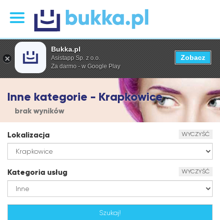
Bukka.pl
Zobacz
Asistapp Sp. z o.o.
Za darmo - w Google Play
Inne kategorie - Krapkowice
brak wyników
Lokalizacja
WYCZYŚĆ
Kategoria usług
WYCZYŚĆ