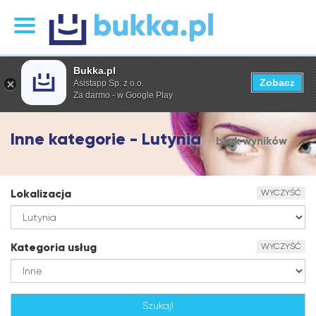
Bukka.pl
Zobacz
Asistapp Sp. z o.o.
Za darmo - w Google Play
Inne kategorie - Lutynia
brak wyników
Lokalizacja
WYCZYŚĆ
Kategoria usług
WYCZYŚĆ