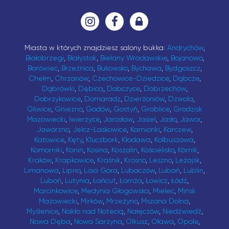
Miasta w których znajdziesz salony bukka:
Andrychów
,
Białobrzegi
,
Białystok
,
Bielany Wrocławskie
,
Bojanowo
,
Borówiec
,
Brzeźnica
,
Bukowsko
,
Bychawa
,
Bydgoszcz
,
Chełm
,
Chrzanów
,
Czechowice-Dziedzice
,
Dąbcze
,
Dąbrówki
,
Dębica
,
Dobczyce
,
Dobrzechów
,
Dobrzykowice
,
Domaradz
,
Dzierżoniów
,
Dzwola
,
Gliwice
,
Gniezno
,
Godów
,
Gostyń
,
Groblice
,
Grodzisk
Mazowiecki
,
Iwierzyce
,
Jarosław
,
Jasiel
,
Jasło
,
Jawor
,
Jaworzno
,
Jelcz-Laskowice
,
Kamionki
,
Karczew
,
Katowice
,
Kęty
,
Kluczbork
,
Kłodawa
,
Kolbuszowa
,
Komorniki
,
Konin
,
Kosina
,
Koszalin
,
Kościelisko
,
Kórnik
,
Kraków
,
Krapkowice
,
Kraśnik
,
Krosno
,
Leszno
,
Leżajsk
,
Limanowa
,
Lipno
,
Lisia Góra
,
Lubaczów
,
Lubań
,
Lublin
,
Luboń
,
Lutynia
,
Łańcut
,
Łomża
,
Łowicz
,
Łódź
,
Marcinkowice
,
Medynia Głogowska
,
Mielec
,
Mińsk
Mazowiecki
,
Mirków
,
Mrzeżyno
,
Mszana Dolna
,
Myślenice
,
Nakło nad Notecią
,
Nałęczów
,
Niedźwiedź
,
Nowa Dęba
,
Nowa Sarzyna
,
Olkusz
,
Oława
,
Opole
,