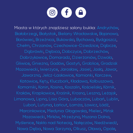
Miasta w których znajdziesz salony bukka:
Andrychów
,
Białobrzegi
,
Białystok
,
Bielany Wrocławskie
,
Bojanowo
,
Borówiec
,
Brzeźnica
,
Bukowsko
,
Bychawa
,
Bydgoszcz
,
Chełm
,
Chrzanów
,
Czechowice-Dziedzice
,
Dąbcze
,
Dąbrówki
,
Dębica
,
Dobczyce
,
Dobrzechów
,
Dobrzykowice
,
Domaradz
,
Dzierżoniów
,
Dzwola
,
Gliwice
,
Gniezno
,
Godów
,
Gostyń
,
Groblice
,
Grodzisk
Mazowiecki
,
Iwierzyce
,
Jarosław
,
Jasiel
,
Jasło
,
Jawor
,
Jaworzno
,
Jelcz-Laskowice
,
Kamionki
,
Karczew
,
Katowice
,
Kęty
,
Kluczbork
,
Kłodawa
,
Kolbuszowa
,
Komorniki
,
Konin
,
Kosina
,
Koszalin
,
Kościelisko
,
Kórnik
,
Kraków
,
Krapkowice
,
Kraśnik
,
Krosno
,
Leszno
,
Leżajsk
,
Limanowa
,
Lipno
,
Lisia Góra
,
Lubaczów
,
Lubań
,
Lublin
,
Luboń
,
Lutynia
,
Łańcut
,
Łomża
,
Łowicz
,
Łódź
,
Marcinkowice
,
Medynia Głogowska
,
Mielec
,
Mińsk
Mazowiecki
,
Mirków
,
Mrzeżyno
,
Mszana Dolna
,
Myślenice
,
Nakło nad Notecią
,
Nałęczów
,
Niedźwiedź
,
Nowa Dęba
,
Nowa Sarzyna
,
Olkusz
,
Oława
,
Opole
,