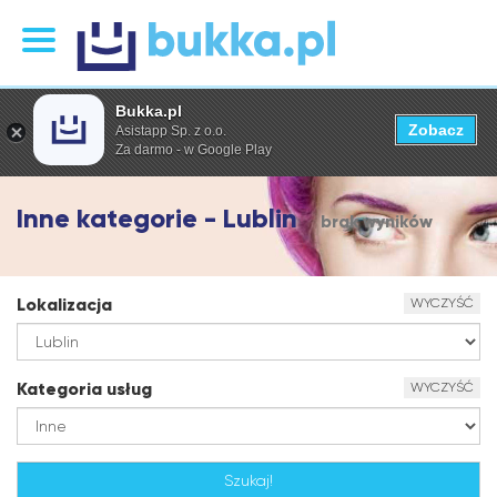
Bukka.pl
Zobacz
Asistapp Sp. z o.o.
Za darmo - w Google Play
Inne kategorie - Lublin
brak wyników
Lokalizacja
WYCZYŚĆ
Kategoria usług
WYCZYŚĆ