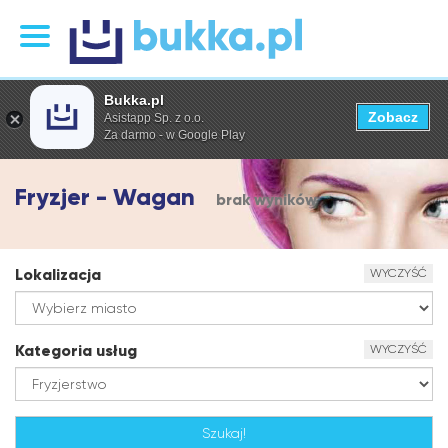
Bukka.pl
Zobacz
Asistapp Sp. z o.o.
Za darmo - w Google Play
Fryzjer - Wagan
brak wyników
Lokalizacja
WYCZYŚĆ
Kategoria usług
WYCZYŚĆ