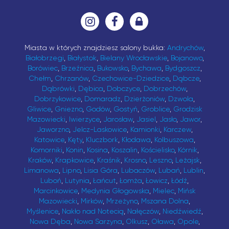
Miasta w których znajdziesz salony bukka:
Andrychów
,
Białobrzegi
,
Białystok
,
Bielany Wrocławskie
,
Bojanowo
,
Borówiec
,
Brzeźnica
,
Bukowsko
,
Bychawa
,
Bydgoszcz
,
Chełm
,
Chrzanów
,
Czechowice-Dziedzice
,
Dąbcze
,
Dąbrówki
,
Dębica
,
Dobczyce
,
Dobrzechów
,
Dobrzykowice
,
Domaradz
,
Dzierżoniów
,
Dzwola
,
Gliwice
,
Gniezno
,
Godów
,
Gostyń
,
Groblice
,
Grodzisk
Mazowiecki
,
Iwierzyce
,
Jarosław
,
Jasiel
,
Jasło
,
Jawor
,
Jaworzno
,
Jelcz-Laskowice
,
Kamionki
,
Karczew
,
Katowice
,
Kęty
,
Kluczbork
,
Kłodawa
,
Kolbuszowa
,
Komorniki
,
Konin
,
Kosina
,
Koszalin
,
Kościelisko
,
Kórnik
,
Kraków
,
Krapkowice
,
Kraśnik
,
Krosno
,
Leszno
,
Leżajsk
,
Limanowa
,
Lipno
,
Lisia Góra
,
Lubaczów
,
Lubań
,
Lublin
,
Luboń
,
Lutynia
,
Łańcut
,
Łomża
,
Łowicz
,
Łódź
,
Marcinkowice
,
Medynia Głogowska
,
Mielec
,
Mińsk
Mazowiecki
,
Mirków
,
Mrzeżyno
,
Mszana Dolna
,
Myślenice
,
Nakło nad Notecią
,
Nałęczów
,
Niedźwiedź
,
Nowa Dęba
,
Nowa Sarzyna
,
Olkusz
,
Oława
,
Opole
,