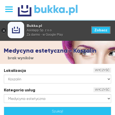
Bukka.pl
Zobacz
Asistapp Sp. z o.o.
Za darmo - w Google Play
Medycyna estetyczna - Koszalin
brak wyników
Lokalizacja
WYCZYŚĆ
Kategoria usług
WYCZYŚĆ