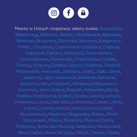
Miasta w których znajdziesz salony bukka:
Andrychów
,
Białobrzegi
,
Białystok
,
Bielany Wrocławskie
,
Bojanowo
,
Borówiec
,
Brzeźnica
,
Bukowsko
,
Bychawa
,
Bydgoszcz
,
Chełm
,
Chrzanów
,
Czechowice-Dziedzice
,
Dąbcze
,
Dąbrówki
,
Dębica
,
Dobczyce
,
Dobrzechów
,
Dobrzykowice
,
Domaradz
,
Dzierżoniów
,
Dzwola
,
Gliwice
,
Gniezno
,
Godów
,
Gostyń
,
Groblice
,
Grodzisk
Mazowiecki
,
Iwierzyce
,
Jarosław
,
Jasiel
,
Jasło
,
Jawor
,
Jaworzno
,
Jelcz-Laskowice
,
Kamionki
,
Karczew
,
Katowice
,
Kęty
,
Kluczbork
,
Kłodawa
,
Kolbuszowa
,
Komorniki
,
Konin
,
Kosina
,
Koszalin
,
Kościelisko
,
Kórnik
,
Kraków
,
Krapkowice
,
Kraśnik
,
Krosno
,
Leszno
,
Leżajsk
,
Limanowa
,
Lipno
,
Lisia Góra
,
Lubaczów
,
Lubań
,
Lublin
,
Luboń
,
Lutynia
,
Łańcut
,
Łomża
,
Łowicz
,
Łódź
,
Marcinkowice
,
Medynia Głogowska
,
Mielec
,
Mińsk
Mazowiecki
,
Mirków
,
Mrzeżyno
,
Mszana Dolna
,
Myślenice
,
Nakło nad Notecią
,
Nałęczów
,
Niedźwiedź
,
Nowa Dęba
,
Nowa Sarzyna
,
Olkusz
,
Oława
,
Opole
,