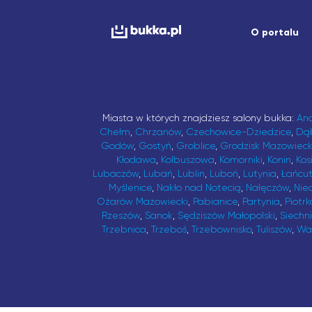
O portalu
Miasta w których znajdziesz salony bukka:
An
Chełm
,
Chrzanów
,
Czechowice-Dziedzice
,
Dą
Godów
,
Gostyń
,
Groblice
,
Grodzisk Mazowieck
Kłodawa
,
Kolbuszowa
,
Komorniki
,
Konin
,
Kos
Lubaczów
,
Lubań
,
Lublin
,
Luboń
,
Lutynia
,
Łańcu
Myślenice
,
Nakło nad Notecią
,
Nałęczów
,
Nie
Ożarów Mazowiecki
,
Pabianice
,
Partynia
,
Piotrk
Rzeszów
,
Sanok
,
Sędziszów Małopolski
,
Siechn
Trzebnica
,
Trzeboś
,
Trzebownisko
,
Tuliszów
,
Wa