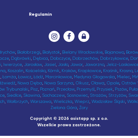
Regulamin
drychów
,
Białobrzegi
,
Białystok
,
Bielany Wrocławskie
,
Bojanowo
,
Borów
bcze
,
Dąbrówki
,
Dębica
,
Dobczyce
,
Dobrzechów
,
Dobrzykowice
,
Do
i
,
Iwierzyce
,
Jarosław
,
Jasiel
,
Jasło
,
Jawor
,
Jaworzno
,
Jelcz-Laskowic
ina
,
Koszalin
,
Kościelisko
,
Kórnik
,
Kraków
,
Krapkowice
,
Kraśnik
,
Krosno
,
L
t
,
Łomża
,
Łowicz
,
Łódź
,
Marcinkowice
,
Medynia Głogowska
,
Mielec
,
Mi
dźwiedź
,
Nowa Dęba
,
Nowa Sarzyna
,
Olkusz
,
Oława
,
Opole
,
Ostrów 
ów Trybunalski
,
Pisz
,
Poznań
,
Przecław
,
Przemyśl
,
Przysiek
,
Pszów
,
Puł
ice
,
Siedlce
,
Skawina
,
Sochaczew
,
Sosnowiec
,
Strażów
,
Strzyżów
,
Swa
ch
,
Wałbrzych
,
Warszawa
,
Wieliczka
,
Wieprz
,
Wodzisław Śląski
,
Wólk
Zielona Góra
,
Żory
Copyright © 2026 asistapp sp. z o.o.
Wszelkie prawa zastrzeżone.