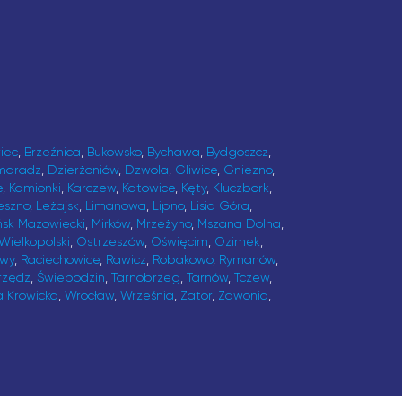
iec
,
Brzeźnica
,
Bukowsko
,
Bychawa
,
Bydgoszcz
,
maradz
,
Dzierżoniów
,
Dzwola
,
Gliwice
,
Gniezno
,
e
,
Kamionki
,
Karczew
,
Katowice
,
Kęty
,
Kluczbork
,
eszno
,
Leżajsk
,
Limanowa
,
Lipno
,
Lisia Góra
,
ńsk Mazowiecki
,
Mirków
,
Mrzeżyno
,
Mszana Dolna
,
Wielkopolski
,
Ostrzeszów
,
Oświęcim
,
Ozimek
,
awy
,
Raciechowice
,
Rawicz
,
Robakowo
,
Rymanów
,
rzędz
,
Świebodzin
,
Tarnobrzeg
,
Tarnów
,
Tczew
,
a Krowicka
,
Wrocław
,
Września
,
Zator
,
Zawonia
,