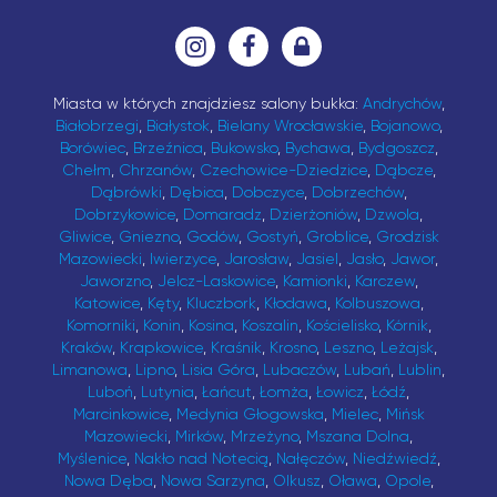
Miasta w których znajdziesz salony bukka:
Andrychów
,
Białobrzegi
,
Białystok
,
Bielany Wrocławskie
,
Bojanowo
,
Borówiec
,
Brzeźnica
,
Bukowsko
,
Bychawa
,
Bydgoszcz
,
Chełm
,
Chrzanów
,
Czechowice-Dziedzice
,
Dąbcze
,
Dąbrówki
,
Dębica
,
Dobczyce
,
Dobrzechów
,
Dobrzykowice
,
Domaradz
,
Dzierżoniów
,
Dzwola
,
Gliwice
,
Gniezno
,
Godów
,
Gostyń
,
Groblice
,
Grodzisk
Mazowiecki
,
Iwierzyce
,
Jarosław
,
Jasiel
,
Jasło
,
Jawor
,
Jaworzno
,
Jelcz-Laskowice
,
Kamionki
,
Karczew
,
Katowice
,
Kęty
,
Kluczbork
,
Kłodawa
,
Kolbuszowa
,
Komorniki
,
Konin
,
Kosina
,
Koszalin
,
Kościelisko
,
Kórnik
,
Kraków
,
Krapkowice
,
Kraśnik
,
Krosno
,
Leszno
,
Leżajsk
,
Limanowa
,
Lipno
,
Lisia Góra
,
Lubaczów
,
Lubań
,
Lublin
,
Luboń
,
Lutynia
,
Łańcut
,
Łomża
,
Łowicz
,
Łódź
,
Marcinkowice
,
Medynia Głogowska
,
Mielec
,
Mińsk
Mazowiecki
,
Mirków
,
Mrzeżyno
,
Mszana Dolna
,
Myślenice
,
Nakło nad Notecią
,
Nałęczów
,
Niedźwiedź
,
Nowa Dęba
,
Nowa Sarzyna
,
Olkusz
,
Oława
,
Opole
,