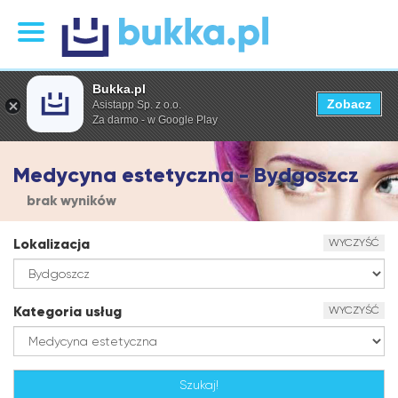
Bukka.pl
Zobacz
Asistapp Sp. z o.o.
Za darmo - w Google Play
Medycyna estetyczna - Bydgoszcz
brak wyników
Lokalizacja
WYCZYŚĆ
Kategoria usług
WYCZYŚĆ