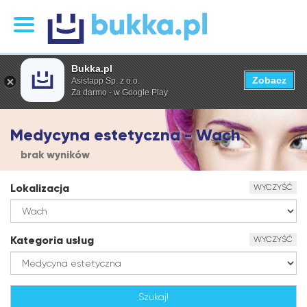
Bukka.pl
Zobacz
Asistapp Sp. z o.o.
Za darmo - w Google Play
Medycyna estetyczna - Wach
brak wyników
Lokalizacja
WYCZYŚĆ
Kategoria usług
WYCZYŚĆ