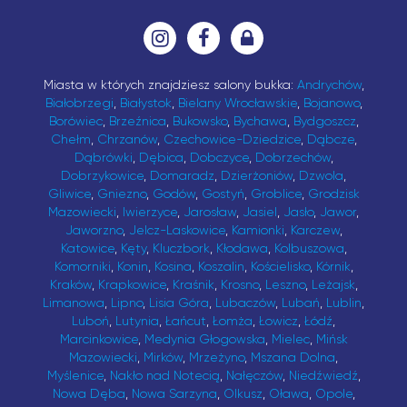
Miasta w których znajdziesz salony bukka:
Andrychów
,
Białobrzegi
,
Białystok
,
Bielany Wrocławskie
,
Bojanowo
,
Borówiec
,
Brzeźnica
,
Bukowsko
,
Bychawa
,
Bydgoszcz
,
Chełm
,
Chrzanów
,
Czechowice-Dziedzice
,
Dąbcze
,
Dąbrówki
,
Dębica
,
Dobczyce
,
Dobrzechów
,
Dobrzykowice
,
Domaradz
,
Dzierżoniów
,
Dzwola
,
Gliwice
,
Gniezno
,
Godów
,
Gostyń
,
Groblice
,
Grodzisk
Mazowiecki
,
Iwierzyce
,
Jarosław
,
Jasiel
,
Jasło
,
Jawor
,
Jaworzno
,
Jelcz-Laskowice
,
Kamionki
,
Karczew
,
Katowice
,
Kęty
,
Kluczbork
,
Kłodawa
,
Kolbuszowa
,
Komorniki
,
Konin
,
Kosina
,
Koszalin
,
Kościelisko
,
Kórnik
,
Kraków
,
Krapkowice
,
Kraśnik
,
Krosno
,
Leszno
,
Leżajsk
,
Limanowa
,
Lipno
,
Lisia Góra
,
Lubaczów
,
Lubań
,
Lublin
,
Luboń
,
Lutynia
,
Łańcut
,
Łomża
,
Łowicz
,
Łódź
,
Marcinkowice
,
Medynia Głogowska
,
Mielec
,
Mińsk
Mazowiecki
,
Mirków
,
Mrzeżyno
,
Mszana Dolna
,
Myślenice
,
Nakło nad Notecią
,
Nałęczów
,
Niedźwiedź
,
Nowa Dęba
,
Nowa Sarzyna
,
Olkusz
,
Oława
,
Opole
,