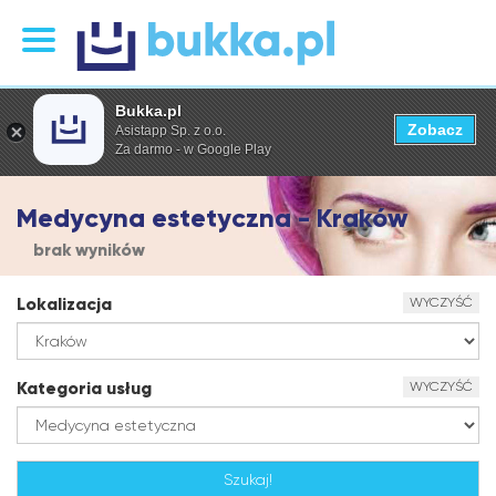
Bukka.pl
Zobacz
Asistapp Sp. z o.o.
Za darmo - w Google Play
Medycyna estetyczna - Kraków
brak wyników
Lokalizacja
WYCZYŚĆ
Kategoria usług
WYCZYŚĆ