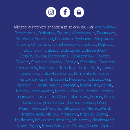
Miasta w których znajdziesz salony bukka:
Andrychów
,
Białobrzegi
,
Białystok
,
Bielany Wrocławskie
,
Bojanowo
,
Borówiec
,
Brzeźnica
,
Bukowsko
,
Bychawa
,
Bydgoszcz
,
Chełm
,
Chrzanów
,
Czechowice-Dziedzice
,
Dąbcze
,
Dąbrówki
,
Dębica
,
Dobczyce
,
Dobrzechów
,
Dobrzykowice
,
Domaradz
,
Dzierżoniów
,
Dzwola
,
Gliwice
,
Gniezno
,
Godów
,
Gostyń
,
Groblice
,
Grodzisk
Mazowiecki
,
Iwierzyce
,
Jarosław
,
Jasiel
,
Jasło
,
Jawor
,
Jaworzno
,
Jelcz-Laskowice
,
Kamionki
,
Karczew
,
Katowice
,
Kęty
,
Kluczbork
,
Kłodawa
,
Kolbuszowa
,
Komorniki
,
Konin
,
Kosina
,
Koszalin
,
Kościelisko
,
Kórnik
,
Kraków
,
Krapkowice
,
Kraśnik
,
Krosno
,
Leszno
,
Leżajsk
,
Limanowa
,
Lipno
,
Lisia Góra
,
Lubaczów
,
Lubań
,
Lublin
,
Luboń
,
Lutynia
,
Łańcut
,
Łomża
,
Łowicz
,
Łódź
,
Marcinkowice
,
Medynia Głogowska
,
Mielec
,
Mińsk
Mazowiecki
,
Mirków
,
Mrzeżyno
,
Mszana Dolna
,
Myślenice
,
Nakło nad Notecią
,
Nałęczów
,
Niedźwiedź
,
Nowa Dęba
,
Nowa Sarzyna
,
Olkusz
,
Oława
,
Opole
,